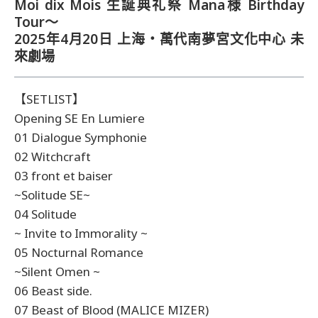
Moi dix Mois 生誕典礼祭 Mana様 Birthday
Tour～
2025年4月20日 上海・萬代南夢宮文化中心 未
來劇場
【SETLIST】
Opening SE En Lumiere
01 Dialogue Symphonie
02 Witchcraft
03 front et baiser
~Solitude SE~
04 Solitude
~ Invite to Immorality ~
05 Nocturnal Romance
~Silent Omen ~
06 Beast side.
07 Beast of Blood (MALICE MIZER)