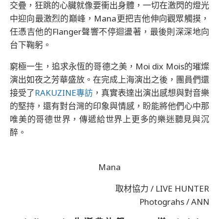
交疊，狂跳的心臟就像要衝出身體，一切在激閃的燈光
中迎向最激烈的巔峰，Mana更把吉他伸向觀眾觸摸，
任憑吉他的Flanger聲響不停迴盪著，最後則深深地向
台下鞠躬。
窮極一生，追求永恆的哥德之美，Moi dix Mois的璀燦
演出如夜之芳華盛放。在完成上海演出之後，團員們還
接受了
RAKUZINE專訪
，真實表達出演出感想與對音樂
的堅持，還有對台灣的印象與情感，盼能將他們心中那
唯美的哥德世界，傳遞給世界上更多的樂迷聽見與沉
醉。
Mana
取材協力 / LIVE HUNTER
Photograhs / ANN