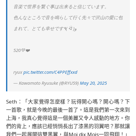
音楽で世界を繋ぐ事は出来ると信じています。
色んなところで音を鳴らして行く先々で沢山の愛に包
まれて、とても幸せです٩( ᐛ )و
520💚❤️
ryux
pic.twitter.com/C4PPEffxxd
— Kawamoto Ryusuke (@RYU59)
May 20, 2025
Seth：「大家覺得怎麼樣？玩得開心嗎？開心嗎？下
一首歌，就是今晚的最後一首了。這是我們第一次來到
上海，我真心覺得這是一個美麗又令人感動的地方。你
們的背上，應該已經悄悄長出了漆黑的羽翼吧？那就讓
我們一起展開這雙黑翼，與Moi dix Mois一同飛翔！」