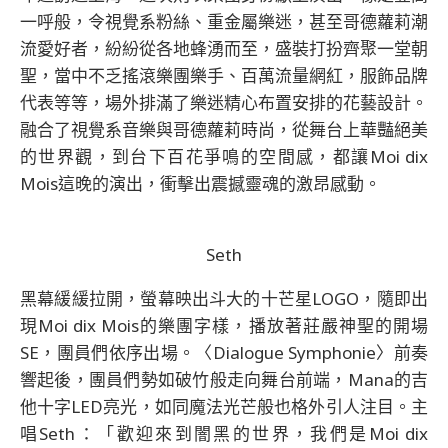
一呼般，令視覺系粉絲、重金屬樂迷，甚至哥德蘿莉潮
流愛好者，紛紛從各地蜂湧而至，盛裝打扮齊聚一堂朝
聖，當中不乏搖滾樂團樂手、百萬流量網紅，服飾品牌
代表等等，場外排滿了樂迷精心布置安排的花藝設計。
融合了視覺系音樂與哥德蘿莉時尚，從舞台上華豔絕美
的世界觀，到台下百花爭鳴的空間感，都讓Moi dix
Mois這晚的演出，衝擊出震撼靈魂的激昂感動。
Seth
黑幕緩緩拉開，螢幕映出斗大的十芒星LOGO，隨即出
現Moi dix Mois的樂團字樣，播放著莊嚴神聖的開場
SE，團員們依序出場。〈Dialogue Symphonie〉前奏
響起後，團員們勢如破竹般走向舞台前端，Mana的吉
他十字LED亮光，如同魔法光芒般也格外引人注目。主
唱Seth：「歡迎來到闇黑的世界，我們是Moi dix