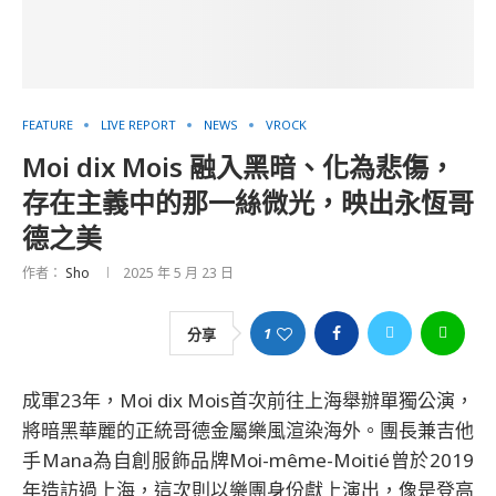
FEATURE
LIVE REPORT
NEWS
VROCK
Moi dix Mois 融入黑暗、化為悲傷，
存在主義中的那一絲微光，映出永恆哥
德之美
作者：
Sho
2025 年 5 月 23 日
1
分享
成軍23年，Moi dix Mois首次前往上海舉辦單獨公演，
將暗黑華麗的正統哥德金屬樂風渲染海外。團長兼吉他
手Mana為自創服飾品牌Moi-même-Moitié曾於2019
年造訪過上海，這次則以樂團身份獻上演出，像是登高