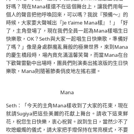
好嗎？現在Mana樣還不在這個舞台上，讓我們用每一
個人的聲音把他呼喚回來，可以嗎？我說『預備～』的
時候，大家要大聲喊出『Je t’aime Mana樣』！」「好
了，主角登場了，現在我們全員一起為Mana樣唱生日
快樂歌，OK？Seth與大家一起唱生日快樂歌，準備好
了嗎？」像是身處群魔亂舞般的極樂世界，來到Mana
的慶生橋段時，場內竟充滿溫馨笑聲，而當Mana在台
下歡聲雷動中出場時，團員們則演奏出搖滾版的生日快
樂歌，Mana則隨著節奏俏皮地左搖右擺。
Mana
Seth：「今天的主角Mana樣收到了大家的花束，現在
就請Sugiya把這些美麗的花獻上舞台。請收下這束鮮
花，祝您生日快樂，衷心祝賀。說到生日，當然少不了
吹熄蠟燭的儀式，請大家把手燈保持在常亮模式，不要