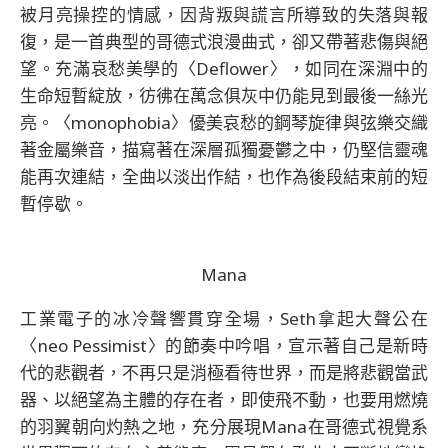
被月亮操控的情感，因背叛與謊言所導致的失落與報
復，是一首典型的哥德式浪漫曲式，卻又帶著悲傷與絕
望。充滿哀愁美學的〈Deflower〉，如同在深淵中的
生命短暫綻放，彷彿在萬念俱灰中仍能見到最後一絲光
亮。〈monophobia〉優美哀愁的鋼琴旋律與弦樂交織
著金屬樂音，描寫著在深層孤獨憂鬱之中，仍堅信靈魂
能再次連結，全曲以淡出作結，也作為後段結束前的短
暫停歇。
Mana
工業電子的冰冷聲響貫穿全場，Seth拿起大聲公在
〈neo Pessimist〉的節奏中吟唱，宣示著自己是新時
代的悲觀者，不再只是消極看待世界，而是將悲觀當武
器、以絕望為主體的存在者，即使飛不動，也要用燃燒
的羽翼朝向灼熱之地，充分展現Mana在哥德式視覺系