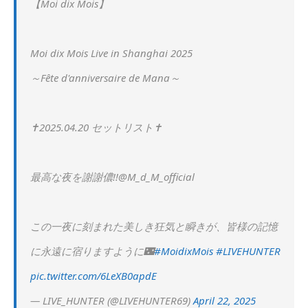
【Moi dix Mois】
Moi dix Mois Live in Shanghai 2025
～Fête d'anniversaire de Mana～
✝2025.04.20 セットリスト✝
最高な夜を謝謝儂!!@M_d_M_official
この一夜に刻まれた美しき狂気と瞬きが、皆様の記憶
に永遠に宿りますように🌃
#MoidixMois
#LIVEHUNTER
pic.twitter.com/6LeXB0apdE
— LIVE_HUNTER (@LIVEHUNTER69)
April 22, 2025