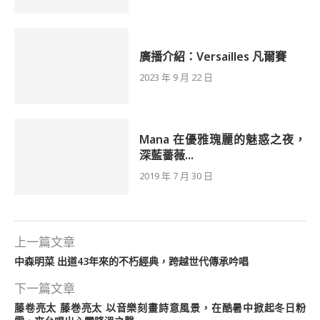
廣播介紹：Versailles 凡爾賽
2023 年 9 月 22 日
Mana 在優雅瑰麗的魅惑之夜，
深藍薔薇...
2019 年 7 月 30 日
上一篇文章
中森明菜 出道43年來的不朽經典，跨越世代傳承吟唱
下一篇文章
藤卷亮太 藤巻亮太 以音樂刻畫詩意風景，在酷暑中掀起冬日粉