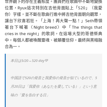
世界觀下的存在主義態度。團員們在歌曲中不斷地變換
位置，Ryux這次特別在吉他背面貼上「520」（我愛
你）字樣，並不斷在歌曲行進中將吉他背面朝向觀眾，
讓台下欣喜若狂。「上海！再大聲一點！」Seth帶領
著台下喊著〈Night breed〉中「The things that
cries in the night」的歌詞，在這場大型的哥德祭典
中，每個人都被喚醒靈魂、被顛覆信仰，最終與黑暗融
合為一。
本日は5/20→520 day💚
中国語で520の発音と我爱你の発音が似ているので、5
月20日は「我爱你（あなたを愛している）」という意
味の「愛を告白する日」