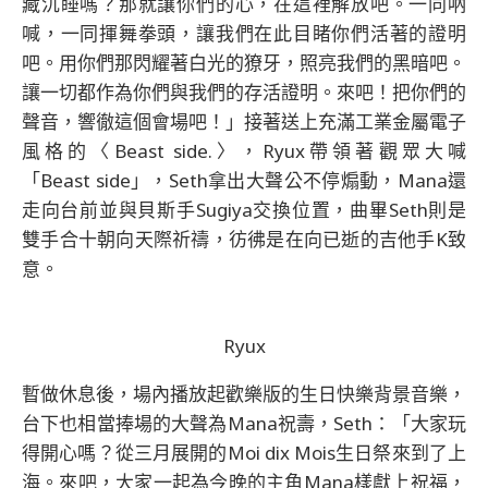
藏沉睡嗎？那就讓你們的心，在這裡解放吧。一同吶
喊，一同揮舞拳頭，讓我們在此目睹你們活著的證明
吧。用你們那閃耀著白光的獠牙，照亮我們的黑暗吧。
讓一切都作為你們與我們的存活證明。來吧！把你們的
聲音，響徹這個會場吧！」接著送上充滿工業金屬電子
風格的〈Beast side.〉，Ryux帶領著觀眾大喊
「Beast side」，Seth拿出大聲公不停煽動，Mana還
走向台前並與貝斯手Sugiya交換位置，曲畢Seth則是
雙手合十朝向天際祈禱，彷彿是在向已逝的吉他手K致
意。
Ryux
暫做休息後，場內播放起歡樂版的生日快樂背景音樂，
台下也相當捧場的大聲為Mana祝壽，Seth：「大家玩
得開心嗎？從三月展開的Moi dix Mois生日祭來到了上
海。來吧，大家一起為今晚的主角Mana樣獻上祝福，