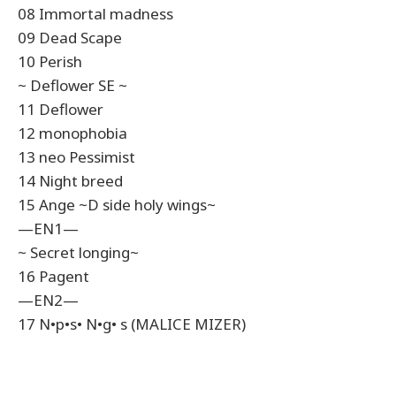
08 Immortal madness
09 Dead Scape
10 Perish
~ Deflower SE ~
11 Deflower
12 monophobia
13 neo Pessimist
14 Night breed
15 Ange ~D side holy wings~
—EN1—
~ Secret longing~
16 Pagent
—EN2—
17 N•p•s• N•g• s (MALICE MIZER)