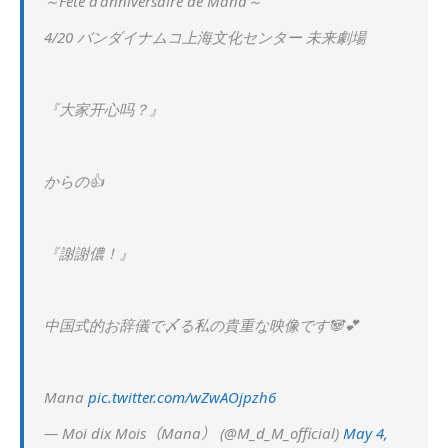
～Fête d'anniversaire de Mana～
4/20 バンダイナムコ上海文化センター 未来劇場
『大家开心吗？』
からの👍
『謝謝儂！』
中国式的お辞儀で〆る私の貴重な映像です🐼💕
Mana
pic.twitter.com/wZwAOjpzh6
— Moi dix Mois（Mana） (@M_d_M_official)
May 4,