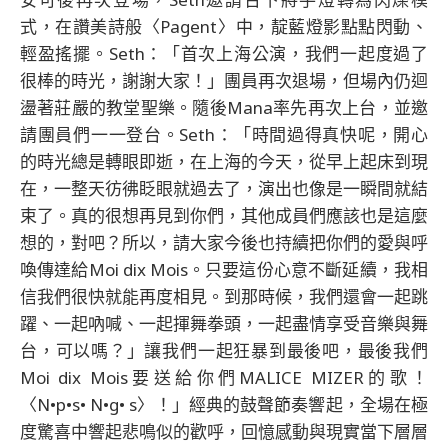
式，在讚美詩般〈Pagent〉中，靛藍燈影點點閃動、
輕盈搖擺。Seth：「首次上海公演，我們一起度過了
很棒的時光，謝謝大家！」團員再次退場，但場內仍迴
盪著莊嚴的教堂聖樂。隨後Mana率先再次上台，並邀
請團員們一一登台。Seth：「時間過得真快呢，開心
的時光總是轉眼即逝，在上海的今天，從早上起床到現
在，一整天彷彿眨眼就過去了，演出也像是一瞬間就結
束了。真的很想再見到你們，其他成員們應該也是這麼
想的，對吧？所以，請大家今後也持續把你們的愛與呼
喚傳達給Moi dix Mois。只要這份心意不斷延續，我相
信我們很快就能再度相見。到那時候，我們還會一起跳
躍、一起吶喊、一起揮舞拳頭，一起盡情享受音樂與舞
台，可以嗎？」讓我們一起狂暴到最後吧，最後我們
Moi dix Mois要送給你們MALICE MIZER的歌！
〈N•p•s• N•g• s〉！」經典的鼓聲節奏響起，全場在極
度驚喜中響起悲鳴似的歡呼，回憶感動與現實當下層層