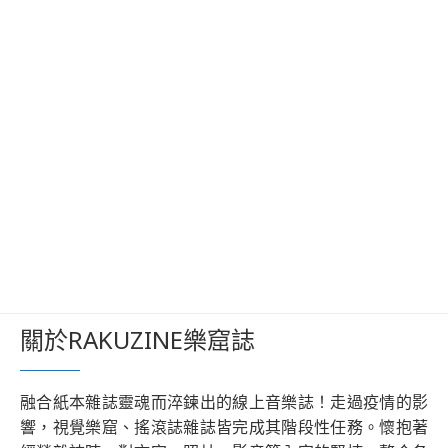
關於RAKUZINE樂窟誌
融合紙本雜誌靈魂而淬鍊出的線上音樂誌！走過疫情的影
響，視覺樂窟、搖滾誌雜誌皆完成其階段性任務。懷抱著