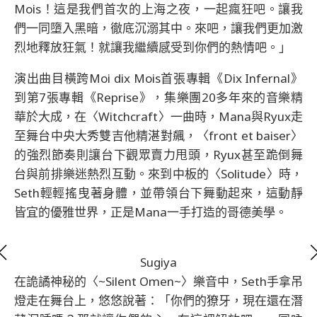
Mois！這是我們首次的上海之夜，一起瘋狂吧。讓我
們一同墮入黑暗，徹底沉溺其中。來吧，讓我們更加激
烈地釋放狂氣！就讓我繼續感受到你們的熱情吧。」
演出曲目橫跨Moi dix Mois首張專輯《Dix Infernal》
到第7張專輯《Reprise》，集樂團20多年來的音樂精
華於大成，在〈Witchcraft〉一曲時，Mana與Ryux走
至舞台中央大秀雙吉他精湛對飆，〈front et baiser〉
的強烈節奏則讓台下觀眾賣力甩頭，Ryux甚至跪倒舞
台與前排樂迷熱烈互動。來到中板的〈Solitude〉時，
Seth輕輕搖曳著身體，並帶領台下舞動起來，這動靜
皆宜的優雅世界，正是Mana一手打造的哥德美學。
Sugiya
在詭譎神秘的〈~Silent Omen~〉樂音中，Seth手拿吊
燈走在舞台上，悠悠說著：「你們的獠牙，現在還在潛