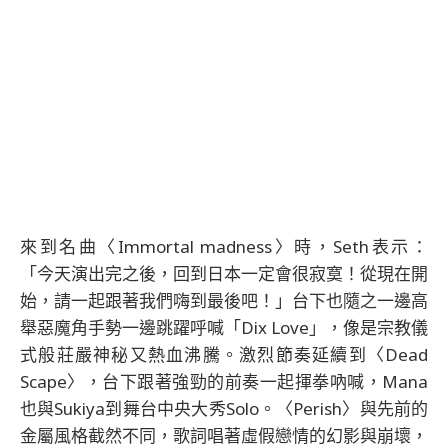
來到名曲〈Immortal madness〉時，Seth表示：
「今天演出完之後，回到日本一定會很寂寞！從現在開
始，請一起跟著我們嗨到最後吧！」台下也隨之一邊高
舉惡魔角手勢一邊跳躍呼喊「Dix Love」，像是宗教儀
式般莊嚴神秘又熱血沸騰。激烈節奏延續到〈Dead
Scape〉，台下跟著強勁的前奏一起揮拳吶喊，Mana
也與Sukiya到舞台中央大秀Solo。〈Perish〉與先前的
金屬風格截然不同，歌詞唱著虛假戀情的幻影與崩壞，