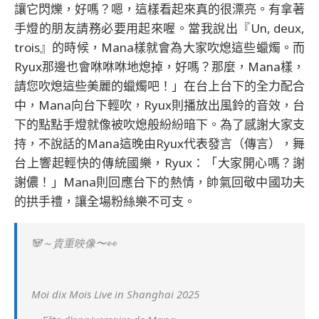
讓它閃爍，好嗎？嗯，這樣看起來真的很漂亮。有拿著
手燈的朋友請務必要用起來喔。當我說出『Un, deux,
trois』的時候，Mana樣就會為大家吹熄這些蠟燭。而
Ryux那邊也會咻咻咻地熄掉，好嗎？那麼，Mana樣，
請您吹熄這些美麗的蠟燭吧！」在台上台下的全力配合
中，Mana向台下輕吹，Ryux則播放出風鈴的音效，台
下的點點手燈就像被吹熄般紛紛暗下。為了感謝大家支
持，不說話的Mana這晚由Ryux代表發言（傳言），舞
台上響起輕快的傳統國樂，Ryux：「大家開心嗎？謝
謝儂！」Mana則回應台下的熱情，帥氣回敬中國功夫
的拱手禮，讓全場粉絲樂不可支。
🐼～貴重映像〜👀
Moi dix Mois Live in Shanghai 2025