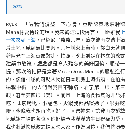
2025
Ryux：「讓我們調整一下心情，重新認真地來聆聽
Mana樣要傳達的話。我來轉述這段傳言。『距離我
上
一次來到上海
，已經過了整整六年，這次能再次踏上這
片土地，感到無比高興。六年前來上海時，從白天就頂
著陽光在上海街頭散步、拍照，晚上則是在林立的歐式
建築中散策，處處都是令人難忘的美好回憶。順帶一
提，那次的拍攝是穿著Moi-même-Moitié的服裝進行
的，像個神秘的可疑人物從日本現身上海街頭，在拍攝
過程中街上的人們對我目不轉睛，看了第二眼、第三
眼，甚至第四眼（笑）。而且，上海的食物真的非常好
吃。北京烤鴨、小籠包、火鍋我都品嚐過了，很好吃
唷，今晚我也想再吃。好了，回過神來，讓我再次誠摯
地感謝在場的各位。你們給予我滿滿的生日祝福與愛，
我也將滿懷感激之情回應大家。作為回禮，我們將演奏