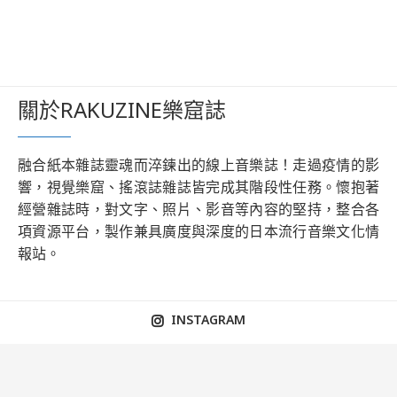
關於RAKUZINE樂窟誌
融合紙本雜誌靈魂而淬鍊出的線上音樂誌！走過疫情的影
響，視覺樂窟、搖滾誌雜誌皆完成其階段性任務。懷抱著
經營雜誌時，對文字、照片、影音等內容的堅持，整合各
項資源平台，製作兼具廣度與深度的日本流行音樂文化情
報站。
INSTAGRAM