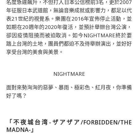
名度急遽飆升，不但打入日本公信榜前3名，更於2007
年征服日本武道館，無論音樂成就或影響力，都足以代
表21世紀的視覺系。樂團在2016年宣佈停止活動，並
如期在20週年的2020年復活，並預計舉辦台灣公演，
卻因疫情阻撓而被迫取消。如今NIGHTMARE終於要
踏上台灣的土地，團員們都迫不及待舉辦演出，並好好
享受台灣的美食與美景。
NIGHTMARE
面對來勢洶洶的惡夢、暴雨、極彩色、紅月夜，你準備
好了嗎？
「不夜城台湾-ザアザア/FORBIDDEN/THE
MADNA-」