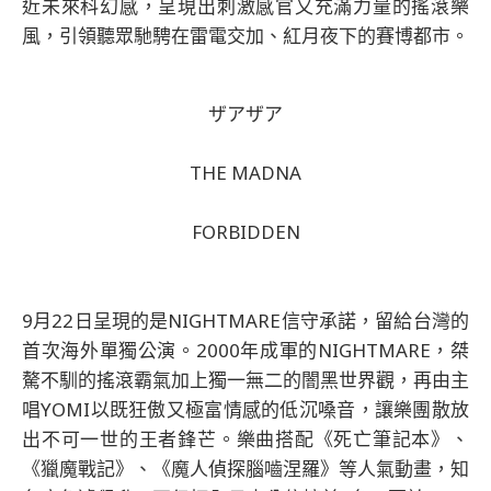
近未來科幻感，呈現出刺激感官又充滿力量的搖滾樂
風，引領聽眾馳騁在雷電交加、紅月夜下的賽博都市。
ザアザア
THE MADNA
FORBIDDEN
9月22日呈現的是NIGHTMARE信守承諾，留給台灣的
首次海外單獨公演。2000年成軍的NIGHTMARE，桀
驁不馴的搖滾霸氣加上獨一無二的闇黑世界觀，再由主
唱YOMI以既狂傲又極富情感的低沉嗓音，讓樂團散放
出不可一世的王者鋒芒。樂曲搭配《死亡筆記本》、
《獵魔戰記》、《魔人偵探腦嚙涅羅》等人氣動畫，知