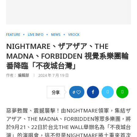
FEATURE
LIVE INFO
NEWS
VROCK
NIGHTMARE、ザアザア、THE
MADNA、FORBIDDEN 視覺系樂團輪
番降臨「不夜城台灣」
作者：
編輯部
2024 年 7 月 19 日
0
分享
惡夢甦醒、震撼襲擊！由NIGHTMARE領軍，集結ザ
アザア、THE MADNA、FORBIDDEN等眾多樂團，將
於9月21、22日於台北THE WALL舉辦名為「不夜城台
灣」的演唱會，這不但是NIGHTMARE捲土重來首次