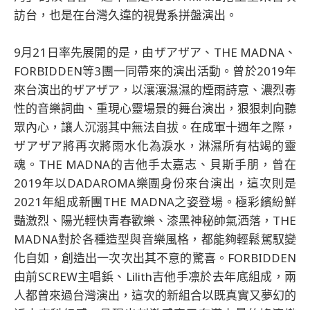
訪台，也是在台灣久違的視覺系拼盤演出。
9月21日率先展開的是，由ザアザア、THE MADNA、
FORBIDDEN等3團一同帶來的演出活動。曾於2019年
來台演出的ザアザア，以瀼瀼濕濕的煙雨詩意、濃烈毒
性的音樂詞曲、重現心靈場景的舞台演出，狠狠刺向聽
眾內心，讓人沉溺其中無法自拔。在成軍十週年之際，
ザアザア將再次將雨水化為淚水，淋濕所有枯竭的靈
魂。THE MADNA的吉他手太嘉志、貝斯手朋，曾在
2019年以DADAROMA樂團身份來台演出，這次則是
2021年組成新團THE MADNA之姿登場。極彩繽紛鮮
豔激烈、陽光輕快青春歡樂、漆黑神秘帥氣洒落，THE
MADNA對於各種造型與音樂風格，都能夠輕鬆駕馭變
化自如，創造出一次次出其不意的驚喜。FORBIDDEN
由前SCREW主唱鋲、Lilith吉他手凛於去年底組成，兩
人都曾來過台灣演出，這次的新組合以既真實又夢幻的