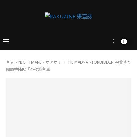
首頁
»
NIGHTMARE、ザアザア、THE MADNA、FORBIDDEN 視覺系樂
團輪番降臨「不夜城台灣」