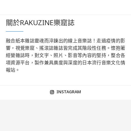
關於RAKUZINE樂窟誌
融合紙本雜誌靈魂而淬鍊出的線上音樂誌！走過疫情的影
響，視覺樂窟、搖滾誌雜誌皆完成其階段性任務。懷抱著
經營雜誌時，對文字、照片、影音等內容的堅持，整合各
項資源平台，製作兼具廣度與深度的日本流行音樂文化情
報站。
INSTAGRAM