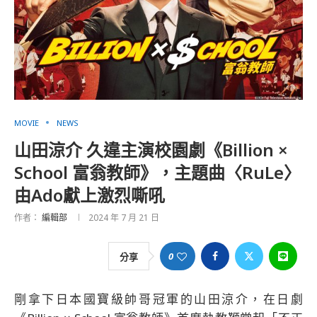
MOVIE
NEWS
山田涼介 久違主演校園劇《Billion ×
School 富翁教師》，主題曲〈RuLe〉
由Ado獻上激烈嘶吼
作者：
編輯部
2024 年 7 月 21 日
0
分享
剛拿下日本國寶級帥哥冠軍的山田涼介，在日劇