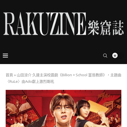
首頁
»
山田涼介 久違主演校園劇《Billion × School 富翁教師》，主題曲
〈RuLe〉由Ado獻上激烈嘶吼