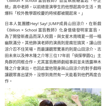
《Billion × School 富翁教師》首度執教鞭當起「不正
統」高中老師，以前總是演學生的他想起高中生活，竟
爆料「校外教學跟校慶的時候都被關起來。」
日本人氣團體Hey! Say! JUMP成員山田涼介，在新戲
《Billion × School 富翁教師》化身億級發明家富翁，
為了開發新產品而深入校園，與女星木南晴夏一搭一唱
幽默滿分，其他飾演老師的演員則是瘋狂搞笑，讓山田
涼介忍不住笑場。而最讓觀眾驚喜的則是山田涼介、志
田未來以及神木隆之介等三位17年前「偵探學園Q」主
角群的同框合作，尤其富翁教師劇組事前並未透露神木
隆之介會演出，也因此當他現身與山田涼介的對手戲時
讓觀眾喜出望外，沒想到竟然有一天能看到他們再度合
作。