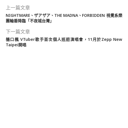
上一篇文章
NIGHTMARE、ザアザア、THE MADNA、FORBIDDEN 視覺系樂
團輪番降臨「不夜城台灣」
下一篇文章
樋口楓 VTuber歌手首次個人巡迴演唱會，11月於Zepp New
Taipei開唱