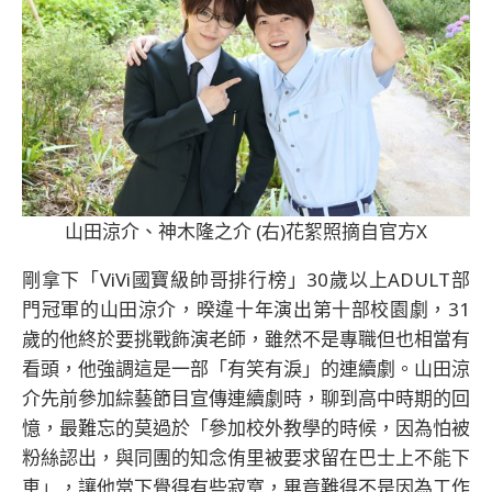
山田涼介、神木隆之介 (右)花絮照摘自官方X
剛拿下「ViVi國寶級帥哥排行榜」30歲以上ADULT部
門冠軍的山田涼介，暌違十年演出第十部校園劇，31
歲的他終於要挑戰飾演老師，雖然不是專職但也相當有
看頭，他強調這是一部「有笑有淚」的連續劇。山田涼
介先前參加綜藝節目宣傳連續劇時，聊到高中時期的回
憶，最難忘的莫過於「參加校外教學的時候，因為怕被
粉絲認出，與同團的知念侑里被要求留在巴士上不能下
車」，讓他當下覺得有些寂寞，畢竟難得不是因為工作