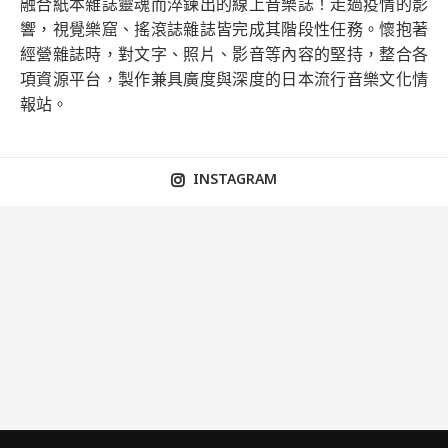
融合紙本雜誌靈魂而淬鍊出的線上音樂誌！走過疫情的影
響，視覺樂窟、搖滾誌雜誌皆完成其階段性任務。懷抱著
經營雜誌時，對文字、照片、影音等內容的堅持，整合各
項資源平台，製作兼具廣度與深度的日本流行音樂文化情
報站。
INSTAGRAM