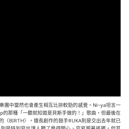
團中當然也會產生相互比拚較勁的感覺。Ni~ya坦言一
ap的那種「一聽就知道是貝斯手做的！」歌曲，但最後在
〈BIRTH〉。擅長創作的鼓手RUKA則是交出去年就已
LE〉則是特別寫出讓人聽了覺得開心、容易跟著搖擺，但其