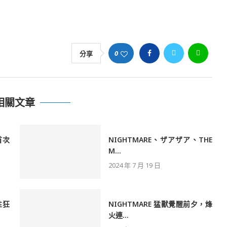
0
分享
相關文章
首次
NIGHTMARE、ザアザア、THE
M...
2024 年 7 月 19 日
性狂
NIGHTMARE 猛獸覺醒前夕，烽
火連...