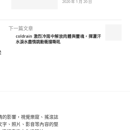
2020 年 1 月 20 日
下一篇文章
coldrain 激烈冷雨中解放肉體與靈魂，揮灑汗
水淚水盡情跳動衝撞嘶吼
從
情的影響，視覺樂窟、搖滾誌
文字、照片、影音等內容的堅