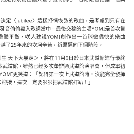
定〈Jubilee〉這樣抒情恢弘的歌曲，是考慮到只有在
發音偷偷藏入歌詞當中。最後交稿的主唱YOMI是首次嘗
整體平衡，咲人建議YOMI創作出一首稍微偏快的樂曲
跨越了25年來的坎坷辛苦，祈願邁向下個階段。
025 回生 天下大暴走＞，將在11月9日於日本武道館進行最終
臨日本武道館。雖然已經多次舉辦過武道館演唱會，但成軍初
YOMI更笑道：「記得第一次上武道館時，沒能完全發揮
去迎接，這次一定要狠狠把武道館打趴！」