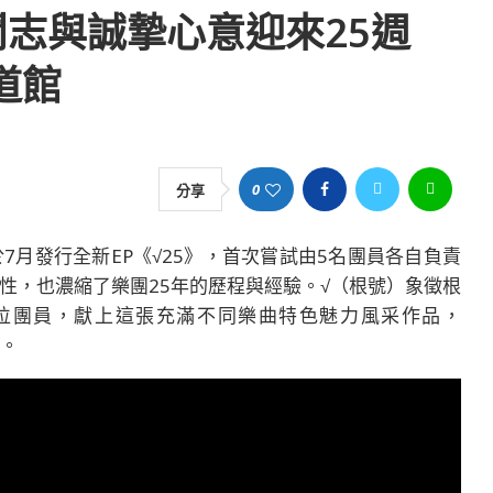
昂鬥志與誠摯心意迎來25週
道館
0
分享
於7月發行全新EP《√25》，首次嘗試由5名團員各自負責
性，也濃縮了樂團25年的歷程與經驗。√（根號）象徵根
是5位團員，獻上這張充滿不同樂曲特色魅力風采作品，
年。