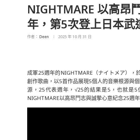
NIGHTMARE 以高
年，第5次登上日本武
作者：
Deen
2025 年 10 月 31 日
成軍25週年的NIGHTMARE（ナイトメア），
創作歌曲，以5首作品展現5個人的音樂根源與個
源，25代表週年，√25的結果是5，也就
NIGHTMARE以高昂鬥志與誠摯心意紀念25週