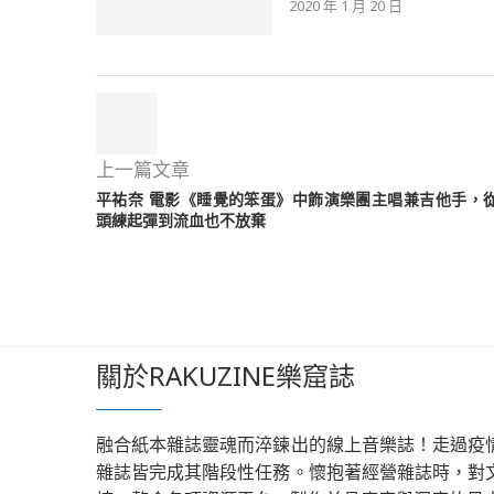
2020 年 1 月 20 日
上一篇文章
平祐奈 電影《睡覺的笨蛋》中飾演樂團主唱兼吉他手，
頭練起彈到流血也不放棄
關於RAKUZINE樂窟誌
融合紙本雜誌靈魂而淬鍊出的線上音樂誌！走過疫
雜誌皆完成其階段性任務。懷抱著經營雜誌時，對