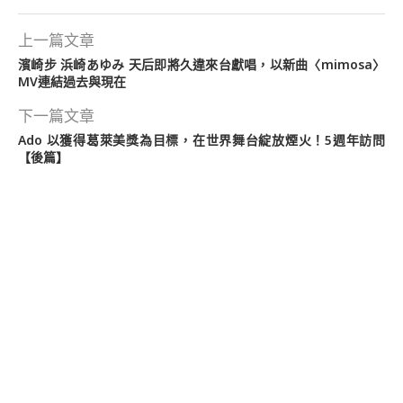
上一篇文章
濱崎步 浜崎あゆみ 天后即將久違來台獻唱，以新曲〈mimosa〉
MV連結過去與現在
下一篇文章
Ado 以獲得葛萊美獎為目標，在世界舞台綻放煙火！5週年訪問
【後篇】