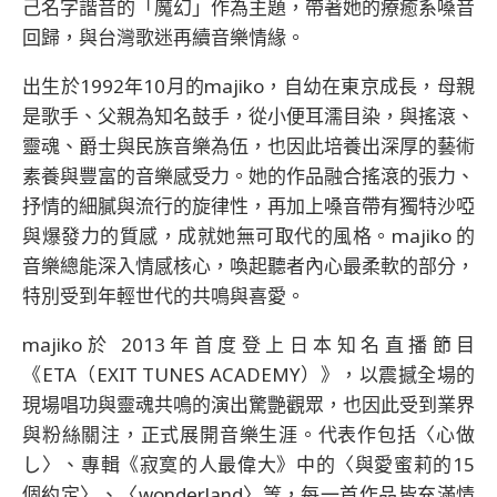
己名字諧音的「魔幻」作為主題，帶著她的療癒系嗓音
回歸，與台灣歌迷再續音樂情緣。
出生於1992年10月的majiko，自幼在東京成長，母親
是歌手、父親為知名鼓手，從小便耳濡目染，與搖滾、
靈魂、爵士與民族音樂為伍，也因此培養出深厚的藝術
素養與豐富的音樂感受力。她的作品融合搖滾的張力、
抒情的細膩與流行的旋律性，再加上嗓音帶有獨特沙啞
與爆發力的質感，成就她無可取代的風格。majiko 的
音樂總能深入情感核心，喚起聽者內心最柔軟的部分，
特別受到年輕世代的共鳴與喜愛。
majiko於 2013年首度登上日本知名直播節目
《ETA（EXIT TUNES ACADEMY）》，以震撼全場的
現場唱功與靈魂共鳴的演出驚艷觀眾，也因此受到業界
與粉絲關注，正式展開音樂生涯。代表作包括〈心做
し〉、專輯《寂寞的人最偉大》中的〈與愛蜜莉的15
個約定〉、〈wonderland〉等，每一首作品皆充滿情