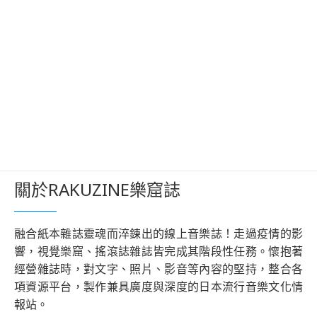
關於RAKUZINE樂窟誌
融合紙本雜誌靈魂而淬鍊出的線上音樂誌！走過疫情的影
響，視覺樂窟、搖滾誌雜誌皆完成其階段性任務。懷抱著
經營雜誌時，對文字、照片、影音等內容的堅持，整合各
項資源平台，製作兼具廣度與深度的日本流行音樂文化情
報站。