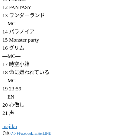
12 FANTASY
13 ワンダーランド
―MC―
14 パラノイア
15 Monster party
16 グリム
―MC―
17 時空小箱
18 命に嫌われている
―MC―
19 23:59
―EN―
20 心做し
21 声
majiko
分享
0
Facebook
Twitter
LINE