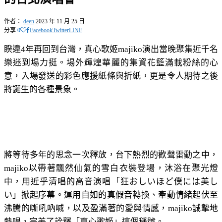
作者：
deen
2023 年 11 月 25 日
分享
0
Facebook
Twitter
LINE
睽違4年再回到台灣，真心歌姬majiko演出當晚聚集近千名
樂迷到場力挺。場外輝煌華麗的集資花籃滿載粉絲的心
意，入場發送的彩色應援紙條與折紙，更是令人期待之後
將誕生的各種景象。
將等待多年的思念一次釋放，台下熱烈的歡聲雷動之中，
majiko以帶著飄然仙氣的雪白衣裝登場，沐浴在聚光燈
中，用近乎清唱的高音演唱「狂おしいほど僕には美し
い」掀起序幕。運用自如的真假音轉換、牽動情緒起伏至
沸騰的嘶吼吶喊，以及盈滿著的愛與情感，majiko誠摯地
熱唱，完美了詮釋「真心歌姬」這個稱號。