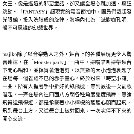
女王，像是遙遠的邪惡童話，卻又讓全場心跳加速、瘋狂
跳動。「FANTASY」超現實的電音節拍中，團員們戴起發
光眼鏡，投入洗腦般的旋律，將場內化為「派對咖孔明」
般不可思議的幻想世界。
majiko除了以音樂動人之外，舞台上的各種展現更令人驚
喜連連。在「Monster party」一曲中，邊喵喵叫邊帶領台
下開心唱和，並揮舞著泡泡剪，以無數的大小泡泡裹起了
在場每一個雀躍不已的赤子童心。終於盼來「時空小箱」
一曲，所有人握著手中折好的紙飛機，等到最後一次副歌
唱起，一齊在場內往四面八方朝各種角度弧度飛舞。無論
飛得遠飛得近，都是承載著小小檸檬的酸酸心願而起飛，
飛到舞台上方，又從舞台上被射回來，一次次停不下來的
開心交流。