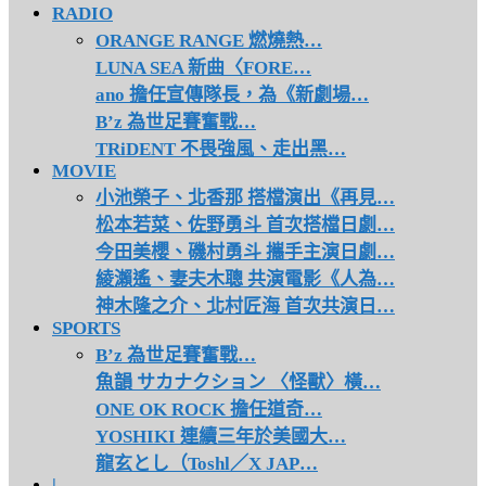
RADIO
ORANGE RANGE 燃燒熱…
LUNA SEA 新曲〈FORE…
ano 擔任宣傳隊長，為《新劇場…
B’z 為世足賽奮戰…
TRiDENT 不畏強風、走出黑…
MOVIE
小池榮子、北香那 搭檔演出《再見…
松本若菜、佐野勇斗 首次搭檔日劇…
今田美櫻、磯村勇斗 攜手主演日劇…
綾瀨遙、妻夫木聰 共演電影《人為…
神木隆之介、北村匠海 首次共演日…
SPORTS
B’z 為世足賽奮戰…
魚韻 サカナクション 〈怪獸〉橫…
ONE OK ROCK 擔任道奇…
YOSHIKI 連續三年於美國大…
龍玄とし（Toshl／X JAP…
|