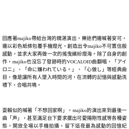
回應著majiko帶給台灣的精湛演出，樂迷們邊喊著安可，
邊以彩色紙條包覆手機燈光，創造出令majiko不可置信般
感動，並求大家再做一次的搖曳繽紛燈海。除了自身的創
作，majiko也沒忘了發跡時的VOCALOID曲翻唱，「アイ
ロニ」、「命に嫌われている。」、「心做し」等經典曲
目，像是讓所有人墜入時間的河，在流轉的記憶與感動洗
禮下，合唱共鳴。
耍賴似的喊著「不想回家啊」，majiko的演出來到最後一
曲「声」，甚至滿足台下要求擺出可愛陽剛性感等各種姿
態，開放全場以手機拍攝，留下這夜最為感動的回憶紀