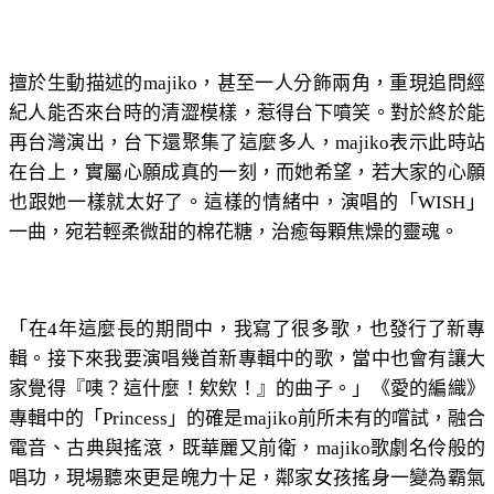
擅於生動描述的majiko，甚至一人分飾兩角，重現追問經
紀人能否來台時的清澀模樣，惹得台下噴笑。對於終於能
再台灣演出，台下還聚集了這麼多人，majiko表示此時站
在台上，實屬心願成真的一刻，而她希望，若大家的心願
也跟她一樣就太好了。這樣的情緒中，演唱的「WISH」
一曲，宛若輕柔微甜的棉花糖，治癒每顆焦燥的靈魂。
「在4年這麼長的期間中，我寫了很多歌，也發行了新專
輯。接下來我要演唱幾首新專輯中的歌，當中也會有讓大
家覺得『咦？這什麼！欸欸！』的曲子。」《愛的編織》
專輯中的「Princess」的確是majiko前所未有的嚐試，融合
電音、古典與搖滾，既華麗又前衛，majiko歌劇名伶般的
唱功，現場聽來更是魄力十足，鄰家女孩搖身一變為霸氣