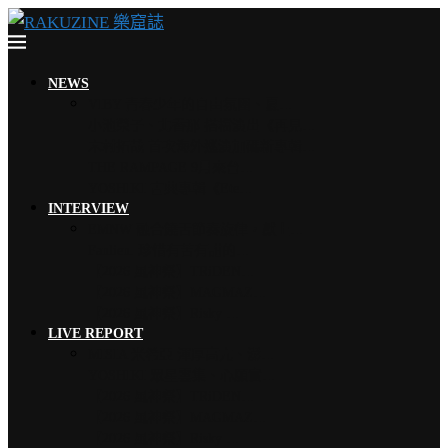
NEWS
VIBY 青春少年的自由氛圍、夏…
小池榮子、北香那 搭檔演出《再見…
木村拓哉 首次海外巡演加碼新專輯…
THE RAMPAGE 9月來台…
YOSHIKI 古典專輯《Ete…
INTERVIEW
EMNW 融合饒舌節奏旋律，獻上…
Faulieu. 珍惜有苦有甜的…
【2026 風神祭】TRiDEN…
【2026 風神祭】MAGMAZ…
【2026 風神祭】Risky …
LIVE REPORT
MISIA 米希亞 渾厚高亢、澎…
YOSHIKI 眾星雲集、心願實…
【2026 風神祭】TRiDEN…
【2026 風神祭】MAGMAZ…
【2026 風神祭】Risky …