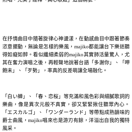
在抒情曲目中隨著旋律心神盪漾，在動感曲目中跟著節奏
恣意擺動，無論是怎樣的樂風，majiko都能讓台下樂迷聽
得如癡如醉。看似纖細柔弱的majiko其實肺活量驚人，尤
其在奮力演唱之後，再輕聲地說著台語「多謝你」、「呷
飽未」、「歹勢」，率真的反差萌讓全場融化。
「白い蝉」、「春、恋桜」等充滿和風色彩與細膩歌詞的
樂曲，像是異次元般不真實，卻又緊緊揪住聽眾內心。
「エスカルゴ」、「ワンダーランド」等帶點成熟韻味的
爵士曲風，majiko唱來也是游刃有餘，洋溢出自我的獨特
風采。