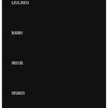
LIVE INFO
木村拓哉 首次海外巡演加碼新專輯…
THE RAMPAGE 9月來台…
山下智久 將夢想巡演帶來台灣，暌…
Chevon 發揮山羊精神攀登山…
EXILE AKIRA 「希望讓…
RADIO
ORANGE RANGE 燃燒熱…
LUNA SEA 新曲〈FORE…
ano 擔任宣傳隊長，為《新劇場…
B’z 為世足賽奮戰…
TRiDENT 不畏強風、走出黑…
MOVIE
小池榮子、北香那 搭檔演出《再見…
松本若菜、佐野勇斗 首次搭檔日劇…
今田美櫻、磯村勇斗 攜手主演日劇…
綾瀨遙、妻夫木聰 共演電影《人為…
神木隆之介、北村匠海 首次共演日…
SPORTS
B’z 為世足賽奮戰…
魚韻 サカナクション 〈怪獸〉橫…