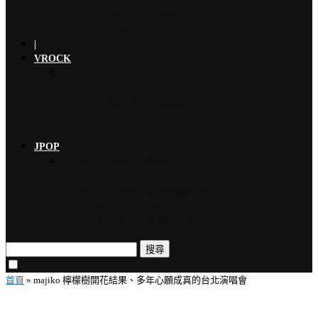
ONE OK ROCK 擔任道奇…
YOSHIKI 連續三年於美國大…
龍玄とし（Toshl／X JAP…
|
VROCK
YOSHIKI 古典專輯《Ete…
LUNA SEA 新曲〈FORE…
YOSHIKI 眾星雲集、心願實…
YOSHIKI 與MIYAVI共…
Affective Synerg…
JPOP
ORANGE RANGE 燃燒熱…
VIBY 青春少年的自由氛圍、夏…
木村拓哉 首次海外巡演加碼新專輯…
THE RAMPAGE 9月來台…
EMNW 融合饒舌節奏旋律，獻上…
搜尋
首頁
»
majiko 檸檬樹開花結果、多年心願成真的台北演唱會