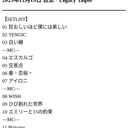
2023年11月19日 台北．Legacy Taipei
【SETLIST】
01 狂おしいほど僕には美しい
02 TENGIC
03 白い蝉
―MC―
04 エスカルゴ
05 交差点
06 春、恋桜。
07 アイロニ
―MC―
08 WISH
09 ひび割れた世界
10 エミリーと15の約束
―MC―
11 Princess