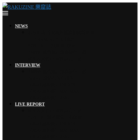
NEWS
木村拓哉 首次海外巡演加碼新專輯…
THE RAMPAGE 9月來台…
YOSHIKI 古典專輯《Ete…
EMNW 融合饒舌節奏旋律，獻上…
MISIA 米希亞 渾厚高亢、澎…
INTERVIEW
EMNW 融合饒舌節奏旋律，獻上…
Faulieu. 珍惜有苦有甜的…
【2026 風神祭】TRiDEN…
【2026 風神祭】MAGMAZ…
【2026 風神祭】Risky …
LIVE REPORT
MISIA 米希亞 渾厚高亢、澎…
YOSHIKI 眾星雲集、心願實…
【2026 風神祭】TRiDEN…
【2026 風神祭】MAGMAZ…
【2026 風神祭】Risky …