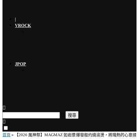
ONE OK ROCK 擔任道奇…
YOSHIKI 連續三年於美國大…
龍玄とし（Toshl／X JAP…
|
VROCK
YOSHIKI 古典專輯《Ete…
LUNA SEA 新曲〈FORE…
YOSHIKI 眾星雲集、心願實…
YOSHIKI 與MIYAVI共…
Affective Synerg…
JPOP
木村拓哉 首次海外巡演加碼新專輯…
THE RAMPAGE 9月來台…
EMNW 融合饒舌節奏旋律，獻上…
MISIA 米希亞 渾厚高亢、澎…
山下智久 將夢想巡演帶來台灣，暌…
搜尋
首頁
»
【2026 風神祭】MAGMAZ 如岩漿爆發般灼燒滾燙，將熾熱的心意揉