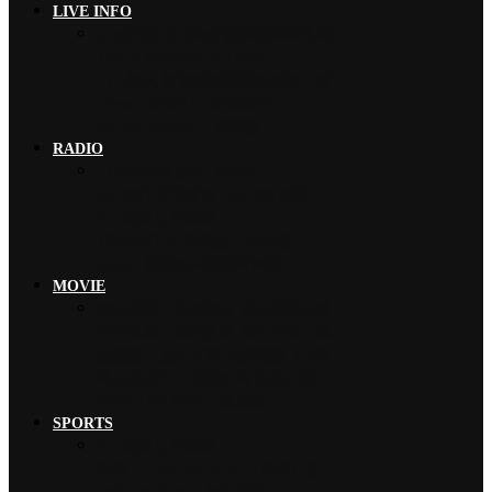
LIVE INFO
木村拓哉 首次海外巡演加碼新專輯…
THE RAMPAGE 9月來台…
山下智久 將夢想巡演帶來台灣，暌…
Chevon 發揮山羊精神攀登山…
EXILE AKIRA 「希望讓…
RADIO
LUNA SEA 新曲〈FORE…
ano 擔任宣傳隊長，為《新劇場…
B’z 為世足賽奮戰…
TRiDENT 不畏強風、走出黑…
yonige 緩緩融入細膩真實的…
MOVIE
松本若菜、佐野勇斗 首次搭檔日劇…
今田美櫻、磯村勇斗 攜手主演日劇…
綾瀨遙、妻夫木聰 共演電影《人為…
神木隆之介、北村匠海 首次共演日…
AiNA THE END、廣瀨鈴…
SPORTS
B’z 為世足賽奮戰…
魚韻 サカナクション 〈怪獸〉橫…