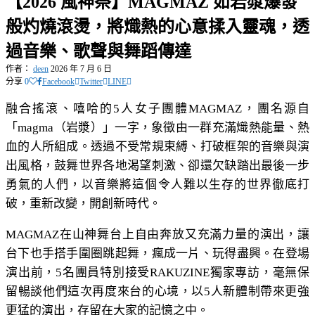
【2026 風神祭】MAGMAZ 如岩漿爆發
般灼燒滾燙，將熾熱的心意揉入靈魂，透
過音樂、歌聲與舞蹈傳達
作者：
deen
2026 年 7 月 6 日
分享
0
Facebook
Twitter
LINE
融合搖滾、嘻哈的5人女子團體MAGMAZ，團名源自
「magma（岩漿）」一字，象徵由一群充滿熾熱能量、熱
血的人所組成。透過不受常規束縛、打破框架的音樂與演
出風格，鼓舞世界各地渴望刺激、卻還欠缺踏出最後一步
勇氣的人們，以音樂將這個令人難以生存的世界徹底打
破，重新改變，開創新時代。
MAGMAZ在山神舞台上自由奔放又充滿力量的演出，讓
台下也手搭手圍圈跳起舞，瘋成一片、玩得盡興。在登場
演出前，5名團員特別接受RAKUZINE獨家專訪，毫無保
留暢談他們這次再度來台的心境，以5人新體制帶來更強
更猛的演出，存留在大家的記憶之中。