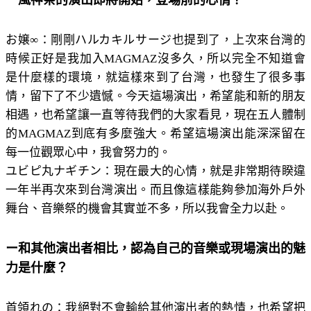
ー風神祭的演出即將開始，登場前的心情？
お嬢∞：剛剛ハルカキルサージ也提到了，上次來台灣的
時候正好是我加入MAGMAZ沒多久，所以完全不知道會
是什麼樣的環境，就這樣來到了台灣，也發生了很多事
情，留下了不少遺憾。今天這場演出，希望能和新的朋友
相遇，也希望讓一直等待我們的大家看見，現在五人體制
的MAGMAZ到底有多麼強大。希望這場演出能深深留在
每一位觀眾心中，我會努力的。
ユビピ丸ナギチン：現在最大的心情，就是非常期待睽違
一年半再次來到台灣演出。而且像這樣能夠參加海外戶外
舞台、音樂祭的機會其實並不多，所以我會全力以赴。
ー和其他演出者相比，認為自己的音樂或現場演出的魅
力是什麼？
首領れの：我絕對不會輸給其他演出者的熱情，也希望把