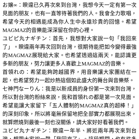
お嬢∞：睽違已久再次來到台灣，我想今天一定有第一次
見面的朋友，也有一直等待著我們的人。我會全力歌唱，
希望今天的相遇能成為你人生中永遠珍貴的回憶。希望
MAGMAZ的音樂能深深留在你的心裡。
ユビピ丸ナギチン：首先，我想對大家說一句「我回來
了」。睽違兩年再次回到台灣，很期待能把如今變得最強
的MAGMAZ展現給大家。也希望透過這兩天，能認識更
多新的朋友，努力讓更多人喜歡上MAGMAZ的音樂。
首領れの：希望能夠跨越國界，用音樂讓大家團結在一
起，也希望努力一起炒熱這個如此盛大的舞台與音樂祭。
七神門なーりん：我是以新成員的身份第一次來到台灣，
所以對台灣的粉絲來說，我和首領れの都是第一次見面。
希望能讓大家留下「五人體制的MAGMAZ真的超棒！」
的深刻印象，所以將毫無保留地把全部實力都展現出來，
就算燃燒到最後一刻也沒關係，請大家好好看著我們。
ユビピ丸ナギチン：睽違一年半、將近兩年再次來到台