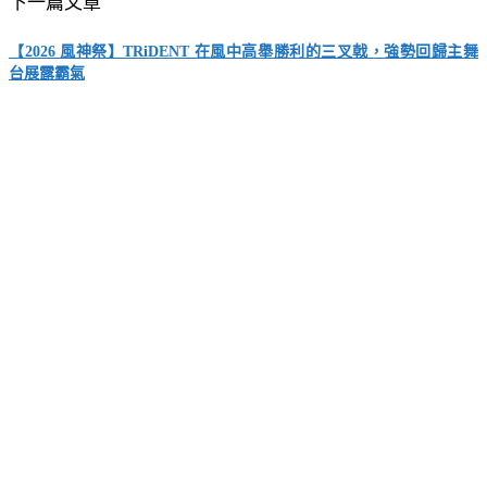
下一篇文章
【2026 風神祭】TRiDENT 在風中高舉勝利的三叉戟，強勢回歸主舞
台展露霸氣