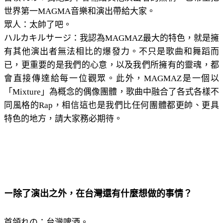
世界第一MAGMA音樂和演出帶給大家。
眾人：太帥了吧。
ハルカキルサージ：我認為MAGMAZ最大的特色，就是擁
有其他演出者無法相比的爆發力。不只是歌曲和舞蹈而
已，更重要的是我們的心意，以及我們所擁有的靈魂，都
會直接傳達給每一位觀眾。此外，MAGMAZ是一個以
「Mixture」為概念的偶像團體，歌曲中融合了各式各樣不
同風格的Rap，相信這也是我們比任何團體都更帥、更具
特色的地方，請大家務必期待。
ー除了演出之外，在台灣還有什麼想做的事情？
首領れの：台灣啤酒。