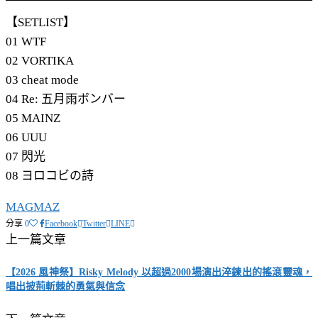
【SETLIST】
01 WTF
02 VORTIKA
03 cheat mode
04 Re: 五月雨ボンバー
05 MAINZ
06 UUU
07 閃光
08 ヨロコビの詩
MAGMAZ
分享
0
Facebook
Twitter
LINE
上一篇文章
【2026 風神祭】Risky Melody 以超過2000場演出淬鍊出的搖滾靈魂，
唱出披荊斬棘的勇氣與信念