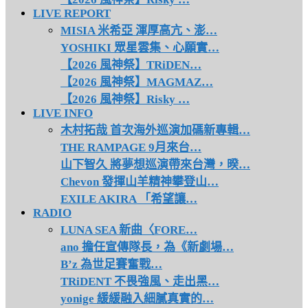
LIVE REPORT
MISIA 米希亞 渾厚高亢、澎…
YOSHIKI 眾星雲集、心願實…
【2026 風神祭】TRiDEN…
【2026 風神祭】MAGMAZ…
【2026 風神祭】Risky …
LIVE INFO
木村拓哉 首次海外巡演加碼新專輯…
THE RAMPAGE 9月來台…
山下智久 將夢想巡演帶來台灣，暌…
Chevon 發揮山羊精神攀登山…
EXILE AKIRA 「希望讓…
RADIO
LUNA SEA 新曲〈FORE…
ano 擔任宣傳隊長，為《新劇場…
B’z 為世足賽奮戰…
TRiDENT 不畏強風、走出黑…
yonige 緩緩融入細膩真實的…