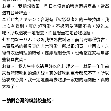
お嬢∞：我還想收集一些日本沒有的稀有週邊商品，當然
還有台灣啤酒。
ユビピ丸ナギチン：台灣有《火影忍者》的一樂拉麵，我
上次有看到，真的超可愛。不過因為時間不夠，沒能去
吃，所以這次一定想去，而且想坐在吧台吃拉麵。
七神門なーりん：最近我很迷做料理，而台灣那種復古、
古董風格的餐具真的非常可愛，所以很想買一些回去。之
後每次做料理的時候，都能想起台灣，也希望在家裡用那
些餐具做菜。
お嬢∞：我人生中吃過最好吃的料理之一，就是一年半前
來台灣時吃到的滷肉飯。真的好吃到至今都忘不了，所以
這次來台灣，我一定還要再去吃那一家店的滷肉飯，真的
太棒了。
ー請對台灣的粉絲說些話。