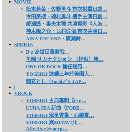
MOVIE
松本若菜、佐野勇斗 首次搭檔日劇…
今田美櫻、磯村勇斗 攜手主演日劇…
綾瀨遙、妻夫木聰 共演電影《人為…
神木隆之介、北村匠海 首次共演日…
AiNA THE END、廣瀨鈴…
SPORTS
B’z 為世足賽奮戰…
魚韻 サカナクション 〈怪獸〉橫…
ONE OK ROCK 擔任道奇…
YOSHIKI 連續三年於美國大…
龍玄とし（Toshl／X JAP…
|
VROCK
YOSHIKI 古典專輯《Ete…
LUNA SEA 新曲〈FORE…
YOSHIKI 眾星雲集、心願實…
YOSHIKI 與MIYAVI共…
Affective Synerg…