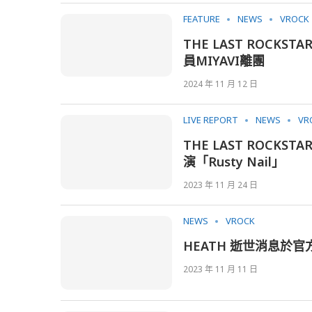
FEATURE
NEWS
VROCK
THE LAST ROCKS
員MIYAVI離團
2024 年 11 月 12 日
LIVE REPORT
NEWS
VR
THE LAST ROCK
演「Rusty Nail」
2023 年 11 月 24 日
NEWS
VROCK
HEATH 逝世消息於
2023 年 11 月 11 日