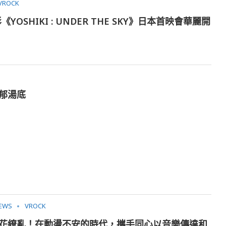
VROCK
《YOSHIKI : UNDER THE SKY》日本首映會華麗開
濃郁湯底
EWS
VROCK
、百花繚亂！在動盪不安的時代，攜手同心以音樂傳達和