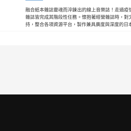
融合紙本雜誌靈魂而淬鍊出的線上音樂誌！走過疫
雜誌皆完成其階段性任務。懷抱著經營雜誌時，對
持，整合各項資源平台，製作兼具廣度與深度的日