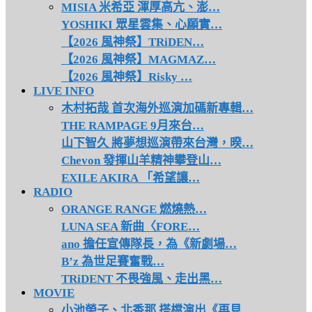
MISIA 米希亞 渾厚高亢、澎…
YOSHIKI 眾星雲集、心願實…
【2026 風神祭】TRiDEN…
【2026 風神祭】MAGMAZ…
【2026 風神祭】Risky …
LIVE INFO
木村拓哉 首次海外巡演加碼新專輯…
THE RAMPAGE 9月來台…
山下智久 將夢想巡演帶來台灣，暌…
Chevon 發揮山羊精神攀登山…
EXILE AKIRA 「希望讓…
RADIO
ORANGE RANGE 燃燒熱…
LUNA SEA 新曲〈FORE…
ano 擔任宣傳隊長，為《新劇場…
B’z 為世足賽奮戰…
TRiDENT 不畏強風、走出黑…
MOVIE
小池榮子、北香那 搭檔演出《再見…