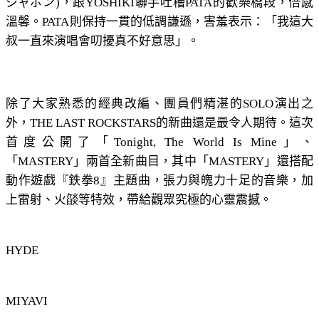
ジャポン)，跟YOSHIKI聯手吐槽PATA的歡樂橋段，倍感
溫馨。PATA則保持一貫的低調謙遜，害羞表示：「我這大
叔一直來演唱會叨擾真不好意思」。
除了大家熟悉的經典改編、團員們精湛的SOLO演出之
外，THE LAST ROCKSTARS的新曲還是最令人期待。這次
首度公開了「Tonight, The World Is Mine」、
「MASTERY」兩首全新曲目，其中「MASTERY」還搭配
動作遊戲『鉄拳8』主題曲，張力與魄力十足的音樂，加
上雷射、火燄等特效，帶給觀眾究極的心靈震撼。
HYDE
MIYAVI