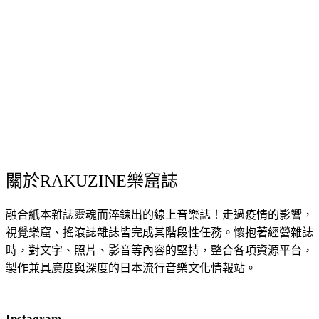
關於RAKUZINE樂窟誌
融合紙本雜誌靈魂而淬鍊出的線上音樂誌！走過疫情的影響，
視覺樂窟、搖滾誌雜誌皆完成其階段性任務。懷抱著經營雜誌
時，對文字、照片、影音等內容的堅持，整合各項資源平台，
製作兼具廣度與深度的日本流行音樂文化情報站。
Instagram