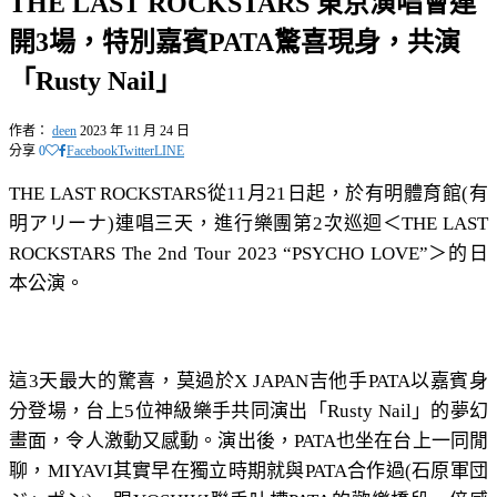
THE LAST ROCKSTARS 東京演唱會連
開3場，特別嘉賓PATA驚喜現身，共演
「Rusty Nail」
作者：
deen
2023 年 11 月 24 日
分享
0
Facebook
Twitter
LINE
THE LAST ROCKSTARS從11月21日起，於有明體育館(有
明アリーナ)連唱三天，進行樂團第2次巡迴＜THE LAST
ROCKSTARS The 2nd Tour 2023 “PSYCHO LOVE”＞的日
本公演。
這3天最大的驚喜，莫過於X JAPAN吉他手PATA以嘉賓身
分登場，台上5位神級樂手共同演出「Rusty Nail」的夢幻
畫面，令人激動又感動。演出後，PATA也坐在台上一同閒
聊，MIYAVI其實早在獨立時期就與PATA合作過(石原軍団