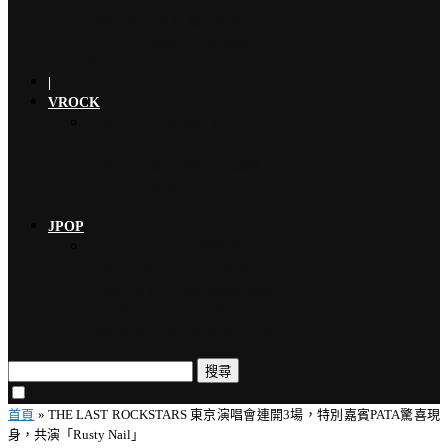
ONE OK ROCK 擔任道奇…
YOSHIKI 連續三年於美國大…
龍玄とし（Toshl／X JAP…
|
VROCK
YOSHIKI 古典專輯《Ete…
LUNA SEA 新曲〈FORE…
YOSHIKI 眾星雲集、心願實…
YOSHIKI 與MIYAVI共…
Affective Synerg…
JPOP
ORANGE RANGE 燃燒熱…
VIBY 青春少年的自由氛圍、夏…
木村拓哉 首次海外巡演加碼新專輯…
THE RAMPAGE 9月來台…
EMNW 融合饒舌節奏旋律，獻上…
搜尋
首頁
»
THE LAST ROCKSTARS 東京演唱會連開3場，特別嘉賓PATA驚喜現
身，共演「Rusty Nail」