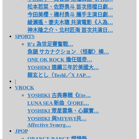
松本若菜、佐野勇斗 首次搭檔日劇…
今田美櫻、磯村勇斗 攜手主演日劇…
綾瀨遙、妻夫木聰 共演電影《人為…
神木隆之介、北村匠海 首次共演日…
SPORTS
B’z 為世足賽奮戰…
魚韻 サカナクション 〈怪獸〉橫…
ONE OK ROCK 擔任道奇…
YOSHIKI 連續三年於美國大…
龍玄とし（Toshl／X JAP…
|
VROCK
YOSHIKI 古典專輯《Ete…
LUNA SEA 新曲〈FORE…
YOSHIKI 眾星雲集、心願實…
YOSHIKI 與MIYAVI共…
Affective Synerg…
JPOP
ORANGE RANGE 燃燒熱…