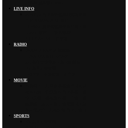
【2026 風神祭】Risky …
LIVE INFO
木村拓哉 首次海外巡演加碼新專輯…
THE RAMPAGE 9月來台…
山下智久 將夢想巡演帶來台灣，暌…
Chevon 發揮山羊精神攀登山…
EXILE AKIRA 「希望讓…
RADIO
ORANGE RANGE 燃燒熱…
LUNA SEA 新曲〈FORE…
ano 擔任宣傳隊長，為《新劇場…
B’z 為世足賽奮戰…
TRiDENT 不畏強風、走出黑…
MOVIE
小池榮子、北香那 搭檔演出《再見…
松本若菜、佐野勇斗 首次搭檔日劇…
今田美櫻、磯村勇斗 攜手主演日劇…
綾瀨遙、妻夫木聰 共演電影《人為…
神木隆之介、北村匠海 首次共演日…
SPORTS
B’z 為世足賽奮戰…
魚韻 サカナクション 〈怪獸〉橫…