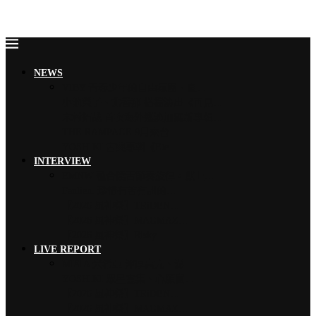
NEWS
VIBY 青春少年的自由氛圍、夏…
小池榮子、北香那 搭檔演出《再見…
木村拓哉 首次海外巡演加碼新專輯…
THE RAMPAGE 9月來台…
YOSHIKI 古典專輯《Ete…
INTERVIEW
EMNW 融合饒舌節奏旋律，獻上…
Faulieu. 珍惜有苦有甜的…
【2026 風神祭】TRiDEN…
【2026 風神祭】MAGMAZ…
【2026 風神祭】Risky …
LIVE REPORT
MISIA 米希亞 渾厚高亢、澎…
YOSHIKI 眾星雲集、心願實…
【2026 風神祭】TRiDEN…
【2026 風神祭】MAGMAZ…