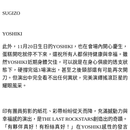
SUGIZO
YOSHIKI
此外，11月20日生日的YOSHIKI，也在會場內開心慶生，
蛋糕開吃就停不下來，還祝所有人都保持健康與幸福。雖
然YOSHIKI近期身體欠佳，可以說是在身心俱疲的透支狀
態下，硬撐完這3場演出，甚至之後頸部還有可能再次開
刀。但演出中完全看不出任何異狀，完美演繹搖滾巨星的
耀眼風采。
印有團員剪影的紙花、彩帶紛紛從天而降，充滿撼動力與
幸福感的演出，是THE LAST ROCKSTARS創造出的奇蹟。
「有夥伴真好！有粉絲真好！」在YOSHIKI感性的發言