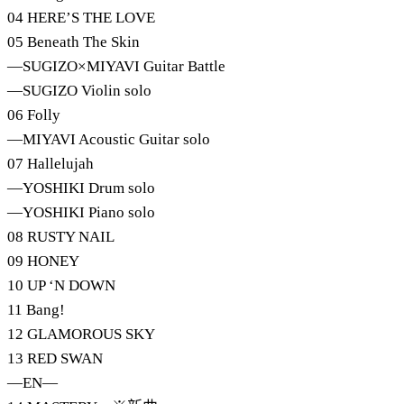
04 HERE’S THE LOVE
05 Beneath The Skin
―SUGIZO×MIYAVI Guitar Battle
―SUGIZO Violin solo
06 Folly
―MIYAVI Acoustic Guitar solo
07 Hallelujah
―YOSHIKI Drum solo
―YOSHIKI Piano solo
08 RUSTY NAIL
09 HONEY
10 UP ‘N DOWN
11 Bang!
12 GLAMOROUS SKY
13 RED SWAN
―EN―