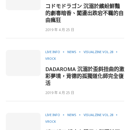
コドモドラゴン 沉溺於繽紛鮮豔
的劇毒暗香、闖盪出跌宕不羈的自
由瘋狂
2019 年 4 月 25 日
LIVE INFO
NEWS
VISUALZINE VOL.28
VROCK
DADAROMA 沉溺於歪斜扭曲的激
彩夢境，背德的孤獨道化師完全復
活
2019 年 4 月 25 日
LIVE INFO
NEWS
VISUALZINE VOL.28
VROCK