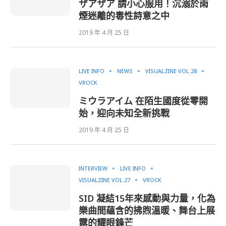
ザアザア 請小心服用！沉溺於雨
煙迷離的毒性詩意之中
2019 年 4 月 25 日
LIVE INFO
NEWS
VISUALZINE VOL.28
VROCK
ミウラアイム 在陌生國度從零開
始，迎向未知全新挑戰
2019 年 4 月 25 日
INTERVIEW
LIVE INFO
VISUALZINE VOL.27
VROCK
SID 凝結15年來感動與力量，化為
樂曲間蘊含的拂煦溫暖、舞台上展
露的耀眼鋒芒