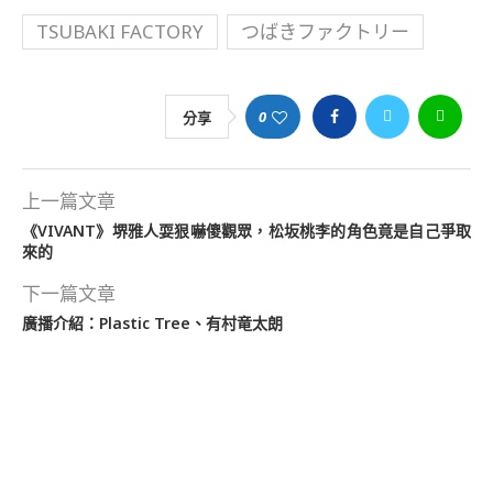
TSUBAKI FACTORY
つばきファクトリー
0
分享
上一篇文章
《VIVANT》堺雅人耍狠嚇傻觀眾，松坂桃李的角色竟是自己爭取
來的
下一篇文章
廣播介紹：Plastic Tree、有村竜太朗