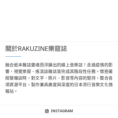
關於RAKUZINE樂窟誌
融合紙本雜誌靈魂而淬鍊出的線上音樂誌！走過疫情的影
響，視覺樂窟、搖滾誌雜誌皆完成其階段性任務。懷抱著
經營雜誌時，對文字、照片、影音等內容的堅持，整合各
項資源平台，製作兼具廣度與深度的日本流行音樂文化情
報站。
INSTAGRAM