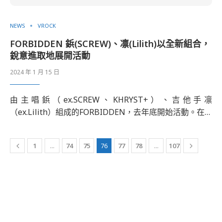
NEWS
VROCK
FORBIDDEN 鋲(SCREW)、凛(Lilith)以全新組合，
銳意進取地展開活動
2024 年 1 月 15 日
由主唱鋲（ex.SCREW、KHRYST+）、吉他手凛
（ex.Lilith）組成的FORBIDDEN，去年底開始活動。在…
1
...
74
75
76
77
78
...
107