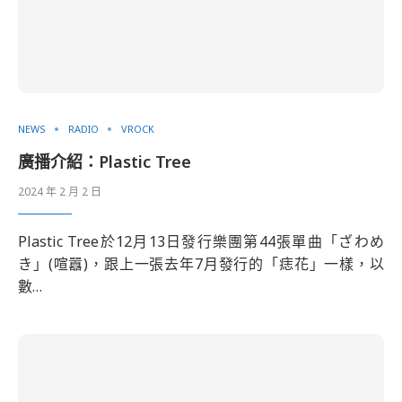
NEWS
RADIO
VROCK
廣播介紹：Plastic Tree
2024 年 2 月 2 日
Plastic Tree於12月13日發行樂團第44張單曲「ざわめ
き」(喧囂)，跟上一張去年7月發行的「痣花」一樣，以
數…