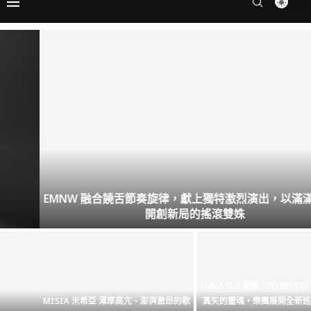
EMNW 融合饒舌節奏旋律，獻上獨特激烈演出，以滿滿正能量
開創新局的搖滾雙姝
LUNA SEA 新曲〈FOREVER〉融入鼓手
MISIA 米希亞 渾厚高亢、澎湃激昂的歌
真矢的靈魂，樂團展開全新巡迴，迎向