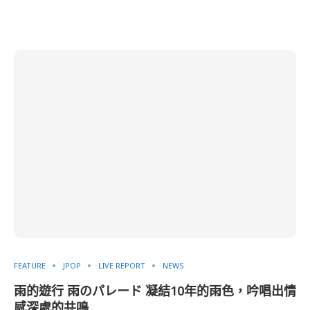
FEATURE
JPOP
LIVE REPORT
NEWS
雨的遊行 雨のパレード 凝結10年的雨色，吟唱出情
感深處的共鳴