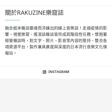
關於RAKUZINE樂窟誌
融合紙本雜誌靈魂而淬鍊出的線上音樂誌！走過疫情的影
響，視覺樂窟、搖滾誌雜誌皆完成其階段性任務。懷抱著
經營雜誌時，對文字、照片、影音等內容的堅持，整合各
項資源平台，製作兼具廣度與深度的日本流行音樂文化情
報站。
INSTAGRAM