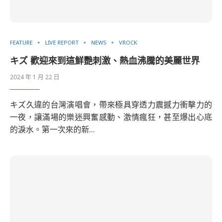
FEATURE
LIVE REPORT
NEWS
VROCK
キズ 歡迎來到這鮮艷刺激、熱血沸騰的美麗世界
2024 年 1 月 22 日
キズ久違的台灣演唱會，帶來極具穿透力震撼力衝擊力的
一夜，讓滿場的樂迷興奮感動、激情瘋狂，甚至爆出心底
的淚水。第一次來的新…