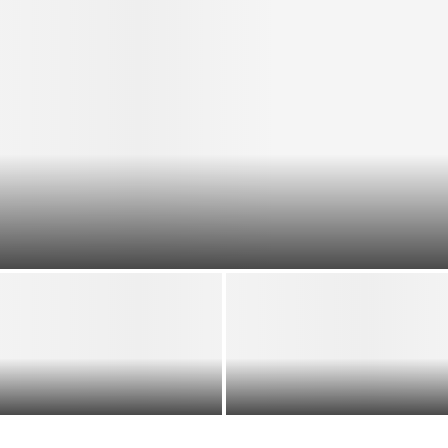
ORANGE RANGE 燃燒熱血沸騰沖繩魂，迎來樂團25週年，微
波咖哩飯廣告新曲提攜EMNW共演
VIBY 青春少年的自由氛圍、夏日閃耀的
木村拓哉 首次海外巡演加碼新專輯見面
動人瞬間，通往日本武道館的新曲
會活動，台北場於11月13日生日當天舉
〈Gotcha〉，傳達扭蛋般的相遇奇蹟
辦