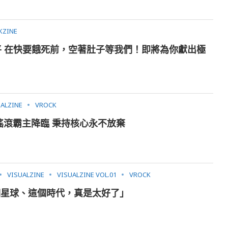
KZINE
 川上洋平 在快要餓死前，空著肚子等我們！即將為你獻出極
UALZINE
VROCK
劃世紀搖滾霸主降臨 秉持核心永不放棄
VISUALZINE
VISUALZINE VOL.01
VROCK
這個星球、這個時代，真是太好了」