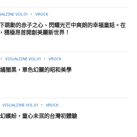
UALZINE VOL.01
VROCK
和煦陽光下跳動的赤子之心、閃耀光芒中爽朗的幸福童話。在
，積極昂首開創美麗新世界！
VISUALZINE VOL.01
VROCK
詭譎闇黑，單色幻麗的昭和美學
VISUALZINE VOL.01
VROCK
夢幻繽紛，童心未泯的台灣初體驗