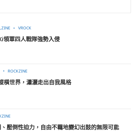
LZINE
VROCK
Ki領軍四人戰隊強勢入侵
ROCKZINE
爆音縱橫世界，瀟灑走出自我風格
KZINE
快又纖細、壓倒性迫力，自由不羈地變幻出鼓的無限可能