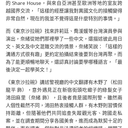
的 Share House，與來自亞洲甚至歐洲等地的室友跨
越國界交流，「這樣的經歷讓我對異國文化的接觸變得
非常自然，現在的我並不覺得這是什麼特別的事情。」
而《東京沙拉碗》找來許莉廷、喬湲媛等台灣演員參與
演出，奈緒從她們那裡學了一些中文，還描述彼此用日
文、英文及中文混雜交流的情景，奈緒笑說：「這樣的
溝通方式很有趣」更約定拍攝結束後要到台灣再聚，而
為了能更順暢地聊天，還認真討論要學哪種語言，「最
後決定一起學英文！」
《東京沙拉碗》講述警視廳的中文翻譯有木野了（松田
龍平 飾），意外遇見正在新宿街頭吃蠍子的綠髮女子
鴻田麻里（奈緒 飾），且後者竟是國際刑警。雖然兩
人個性截然不同，鴻田熱衷接觸人群，有木野則習慣保
持距離，但隨著他們共同追查失蹤觀光客、跨國走私
案，並在調查期間分享各國美食，進而成為默契十足的