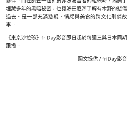
夥伴。而在調查一個針對非法滯留者的組織時，揭開了
埋藏多年的黑暗秘密，也讓鴻田逐漸了解有木野的悲傷
過去。是一部充滿懸疑、情感與美食的跨文化刑偵故
事。
《東京沙拉碗》friDay影音即日起於每週三與日本同期
跟播。
圖文提供 / friDay影音