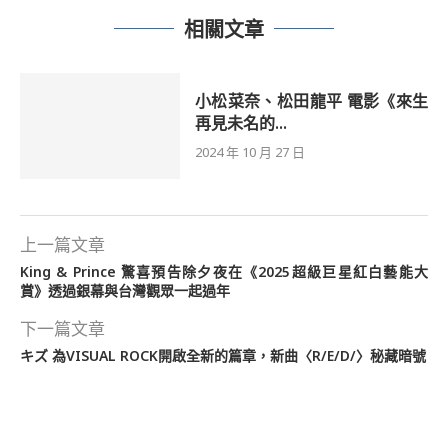
相關文章
小松菜奈、松田龍平 電影《來生
再見未名的...
2024 年 10 月 27 日
上一篇文章
King & Prince 驚喜預告除夕夜在《2025超級巨星紅白藝能大
賞》透過銀幕與台灣觀眾一起過年
下一篇文章
キズ 為VISUAL ROCK開啟全新的篇章，新曲〈R/E/D/〉秘藏暗號