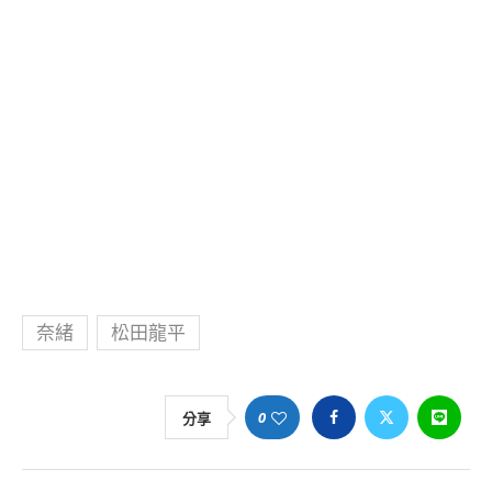
奈緒
松田龍平
0
分享