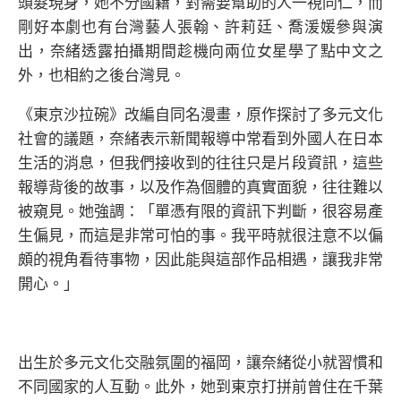
頭髮現身，她不分國籍，對需要幫助的人一視同仁，而
剛好本劇也有台灣藝人張翰、許莉廷、喬湲媛參與演
出，奈緒透露拍攝期間趁機向兩位女星學了點中文之
外，也相約之後台灣見。
《東京沙拉碗》改編自同名漫畫，原作探討了多元文化
社會的議題，奈緒表示新聞報導中常看到外國人在日本
生活的消息，但我們接收到的往往只是片段資訊，這些
報導背後的故事，以及作為個體的真實面貌，往往難以
被窺見。她強調：「單憑有限的資訊下判斷，很容易產
生偏見，而這是非常可怕的事。我平時就很注意不以偏
頗的視角看待事物，因此能與這部作品相遇，讓我非常
開心。」
出生於多元文化交融氛圍的福岡，讓奈緒從小就習慣和
不同國家的人互動。此外，她到東京打拼前曾住在千葉