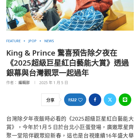
FEATURE
JPOP
NEWS
King & Prince 驚喜預告除夕夜在
《2025超級巨星紅白藝能大賞》透過
銀幕與台灣觀眾一起過年
作者：
編輯部
2025 年 1 月 5 日
1522
分享
台灣除夕年夜飯時必看的《2025超級巨星紅白藝能大
賞》，今年於1月５日於台北小巨蛋登場，廣邀眾星齊
聚一堂陪伴觀眾迎新春，這也是台視連續16年盛大舉