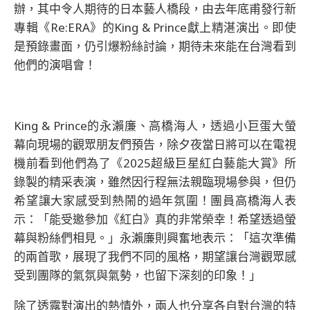
辦，其中令人期待的日本藝人橋段，由去年底甫發行新
專輯《Re:ERA》的King & Prince獻上精湛演出。即使
是預錄畫面，仍引爆粉絲討論，期待未來能在台灣看到
他們的演唱會！
King & Prince的永瀨廉、高橋海人，透過小巨蛋大螢
幕向現場的觀眾朋友們預告，除夕夜當日將可以在電視
機前看到他們為了《2025超級巨星紅白藝能大賞》所
錄製的精采表演，雖然因行程無法親臨現場參與，但仍
希望讓大家感受到熱鬧的過年氛圍！團員高橋海人表
示：「能受邀參加《紅白》真的非常榮幸！希望透過螢
幕與粉絲們相見。」永瀨廉則興奮地表示：「這次準備
的兩首歌，展現了我們不同的風格，期望讓台灣觀眾感
受到團隊的氣氛與氣勢，也留下深刻的印象！」
除了透露對演出的熱情外，兩人也分享各自對台灣的特