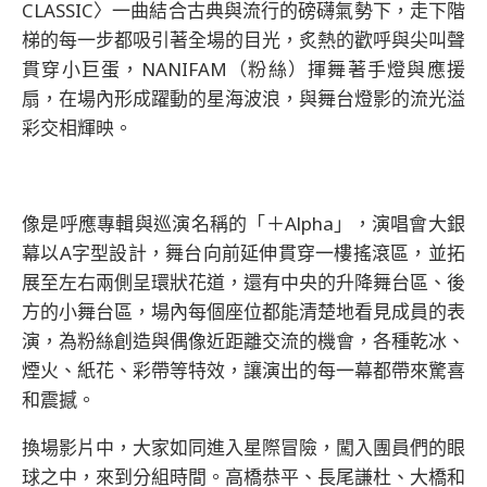
CLASSIC〉一曲結合古典與流行的磅礴氣勢下，走下階
梯的每一步都吸引著全場的目光，炙熱的歡呼與尖叫聲
貫穿小巨蛋，NANIFAM（粉絲）揮舞著手燈與應援
扇，在場內形成躍動的星海波浪，與舞台燈影的流光溢
彩交相輝映。
像是呼應專輯與巡演名稱的「＋Alpha」，演唱會大銀
幕以A字型設計，舞台向前延伸貫穿一樓搖滾區，並拓
展至左右兩側呈環狀花道，還有中央的升降舞台區、後
方的小舞台區，場內每個座位都能清楚地看見成員的表
演，為粉絲創造與偶像近距離交流的機會，各種乾冰、
煙火、紙花、彩帶等特效，讓演出的每一幕都帶來驚喜
和震撼。
換場影片中，大家如同進入星際冒險，闖入團員們的眼
球之中，來到分組時間。高橋恭平、長尾謙杜、大橋和