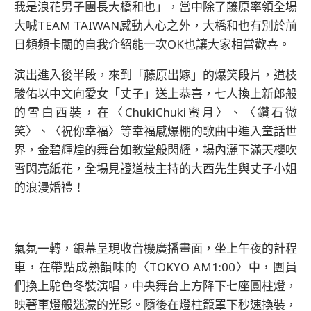
我是浪花男子團長大橋和也」，當中除了藤原率領全場
大喊TEAM TAIWAN感動人心之外，大橋和也有別於前
日頻頻卡關的自我介紹能一次OK也讓大家相當歡喜。
演出進入後半段，來到「藤原出嫁」的爆笑段片，道枝
駿佑以中文向愛女「丈子」送上恭喜，七人換上新郎般
的雪白西裝，在〈ChukiChuki蜜月〉、〈鑽石微
笑〉、〈祝你幸福〉等幸福感爆棚的歌曲中進入童話世
界，金碧輝煌的舞台如教堂般閃耀，場內灑下滿天櫻吹
雪閃亮紙花，全場見證道枝主持的大西先生與丈子小姐
的浪漫婚禮！
氣氛一轉，銀幕呈現收音機廣播畫面，坐上午夜的計程
車，在帶點成熟韻味的〈TOKYO AM1:00〉中，團員
們換上駝色冬裝演唱，中央舞台上方降下七座圓柱燈，
映著車燈般迷濛的光影。隨後在燈柱籠罩下秒速換裝，