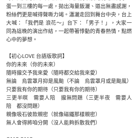
蛋一到三樓的每一處，拋出海量飯灑、道出無盡感謝，
粉絲們更是喊得聲嘶力竭。瀟灑走回到舞台中央，台上
大喊：「我們是 浪花～」台下：「男子！」，大家一
同為這晚的演出作結，一起帶著悸動的青春熱情，點燃
心中的夢想。
【初心LOVE 台語版歌詞】
你的未來（你的未來）
隨時攏交予我來愛（隨時都交給我來愛）
無論 烏雲罩月抑是風颱（不論 烏雲罩月或是颱風）
只要我有你的期待（只要我有你的期待）
三更半暝 需要人陪 攏無問題（三更半夜 需要人
陪 都沒問題）
親像吸石彼款親密（就像磁鐵那樣親密）
無人會得將咱分開（沒人能夠拆散我們）