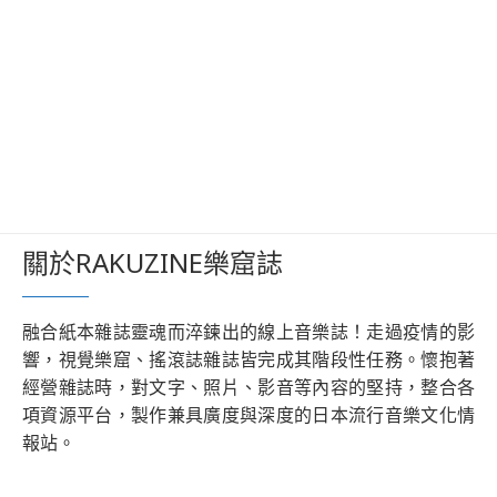
關於RAKUZINE樂窟誌
融合紙本雜誌靈魂而淬鍊出的線上音樂誌！走過疫情的影
響，視覺樂窟、搖滾誌雜誌皆完成其階段性任務。懷抱著
經營雜誌時，對文字、照片、影音等內容的堅持，整合各
項資源平台，製作兼具廣度與深度的日本流行音樂文化情
報站。