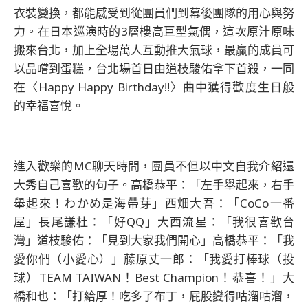
衣裝變換，都能感受到從團員們到幕後團隊的用心與努
力。在日本巡演時的3層樓高巨型氣偶，這次原汁原味
搬來台北，加上全場萬人互動推大氣球，最贏的成員可
以品嚐到蛋糕，台北場首日由道枝駿佑拿下首殺，一同
在〈Happy Happy Birthday!!〉曲中獲得歡度生日般
的幸福喜悅。
進入歡樂的MC聊天時間，團員不但以中文自我介紹還
大秀自己喜歡的句子。高橋恭平：「左手舉起來，右手
舉起來！わかめ是海帶芽」西畑大吾：「CoCo一番
屋」長尾謙杜：「好QQ」大西流星：「我很喜歡台
灣」道枝駿佑：「見到大家我們開心」高橋恭平：「我
愛你們（小愛心）」藤原丈一郎：「我愛打棒球（投
球）TEAM TAIWAN！Best Champion！恭喜！」大
橋和也：「打給厚！吃多了布丁，屁股變得咕溜咕溜，