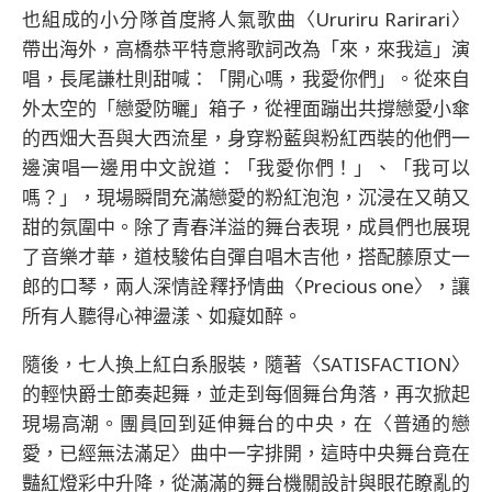
也組成的小分隊首度將人氣歌曲〈Ururiru Rarirari〉
帶出海外，高橋恭平特意將歌詞改為「來，來我這」演
唱，長尾謙杜則甜喊：「開心嗎，我愛你們」。從來自
外太空的「戀愛防曬」箱子，從裡面蹦出共撐戀愛小傘
的西畑大吾與大西流星，身穿粉藍與粉紅西裝的他們一
邊演唱一邊用中文說道：「我愛你們！」、「我可以
嗎？」，現場瞬間充滿戀愛的粉紅泡泡，沉浸在又萌又
甜的氛圍中。除了青春洋溢的舞台表現，成員們也展現
了音樂才華，道枝駿佑自彈自唱木吉他，搭配藤原丈一
郎的口琴，兩人深情詮釋抒情曲〈Precious one〉，讓
所有人聽得心神盪漾、如癡如醉。
隨後，七人換上紅白系服裝，隨著〈SATISFACTION〉
的輕快爵士節奏起舞，並走到每個舞台角落，再次掀起
現場高潮。團員回到延伸舞台的中央，在〈普通的戀
愛，已經無法滿足〉曲中一字排開，這時中央舞台竟在
豔紅燈彩中升降，從滿滿的舞台機關設計與眼花瞭亂的