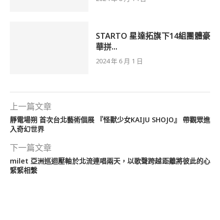
STARTO 星達拓旗下14組團體豪
華拼...
2024 年 6 月 1 日
上一篇文章
靜電場朔 首次台北藝術個展 『怪獸少女KAIJU SHOJO』 帶觀眾進
入奇幻世界
下一篇文章
milet 亞洲巡迴壓軸於北流連唱兩天，以歌聲跨越距離將彼此的心
緊緊相繫