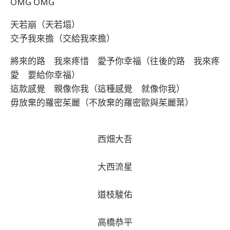
OMG OMG
天若崩（天若塌）
交予我來擔（交給我來擔）
將來的路 我來疼惜 愛予你幸福（往後的路 我來疼
愛 要給你幸福）
這款感覺 親像你我（這種感覺 就像你我）
毋放棄的羅密茱麗（不放棄的羅密歐與茱麗葉）
西畑大吾
大西流星
道枝駿佑
高橋恭平