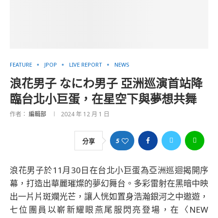
FEATURE
JPOP
LIVE REPORT
NEWS
浪花男子 なにわ男子 亞洲巡演首站降
臨台北小巨蛋，在星空下與夢想共舞
作者：
編輯部
2024 年 12 月 1 日
5
分享
浪花男子於11月30日在台北小巨蛋為亞洲巡迴揭開序
幕，打造出華麗璀燦的夢幻舞台。多彩雷射在黑暗中映
出一片片斑斕光芒，讓人恍如置身浩瀚銀河之中遨遊，
七位團員以嶄新耀眼燕尾服閃亮登場，在〈NEW