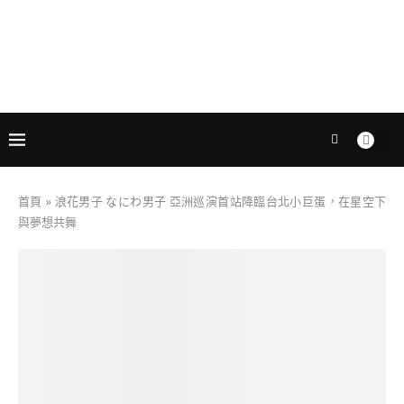
首頁
»
浪花男子 なにわ男子 亞洲巡演首站降臨台北小巨蛋，在星空下
與夢想共舞