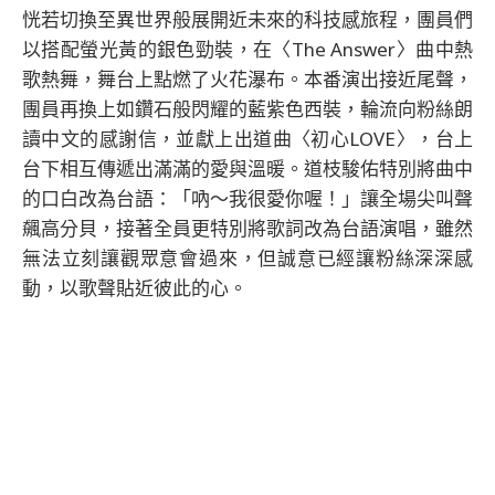
恍若切換至異世界般展開近未來的科技感旅程，團員們
以搭配螢光黃的銀色勁裝，在〈The Answer〉曲中熱
歌熱舞，舞台上點燃了火花瀑布。本番演出接近尾聲，
團員再換上如鑽石般閃耀的藍紫色西裝，輪流向粉絲朗
讀中文的感謝信，並獻上出道曲〈初心LOVE〉，台上
台下相互傳遞出滿滿的愛與溫暖。道枝駿佑特別將曲中
的口白改為台語：「吶～我很愛你喔！」讓全場尖叫聲
飆高分貝，接著全員更特別將歌詞改為台語演唱，雖然
無法立刻讓觀眾意會過來，但誠意已經讓粉絲深深感
動，以歌聲貼近彼此的心。