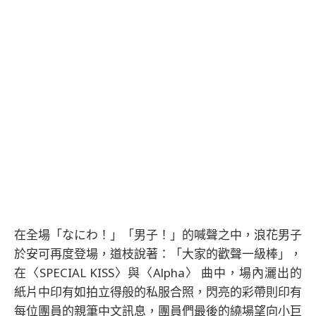
在全場「なにわ！」「男子！」的喊聲之中，浪花男子
於安可再度登場，道枝說著：「大家的歡聲一級棒」，
在〈SPECIAL KISS〉與〈Alpha〉 曲中，場內灑出的
紙片中印有如拍立得般的私服合照，閃亮的彩帶則印有
每位團員的親筆中文訊息，團員們最後的繞場望向小巨