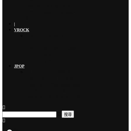
ONE OK ROCK 擔任道奇…
YOSHIKI 連續三年於美國大…
龍玄とし（Toshl／X JAP…
|
VROCK
YOSHIKI 古典專輯《Ete…
LUNA SEA 新曲〈FORE…
YOSHIKI 眾星雲集、心願實…
YOSHIKI 與MIYAVI共…
Affective Synerg…
JPOP
ORANGE RANGE 燃燒熱…
VIBY 青春少年的自由氛圍、夏…
木村拓哉 首次海外巡演加碼新專輯…
THE RAMPAGE 9月來台…
EMNW 融合饒舌節奏旋律，獻上…
搜尋