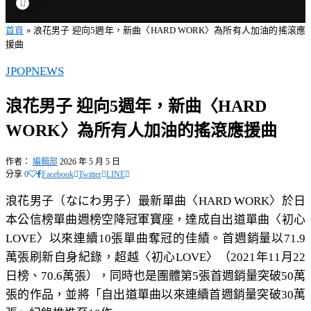
首頁
»
浪花男子 迎向5週年，新曲〈HARD WORK〉為所有人加油的搖滾應
援曲
JPOP
NEWS
浪花男子 迎向5週年，新曲〈HARD
WORK〉為所有人加油的搖滾應援曲
作者：
編輯部
2026 年 5 月 5 日
分享
0
Facebook
Twitter
LINE
浪花男子（なにわ男子）最新單曲〈HARD WORK〉於日
本公信榜單曲週榜空降冠軍寶座，達成自出道單曲〈初心
LOVE〉以來連續10張單曲奪冠的佳績。首週銷量以71.9
萬張刷新自身紀錄，超越〈初心LOVE〉（2021年11月22
日榜、70.6萬張），同時也是團體第5張首週銷量突破50萬
張的作品，並將「自出道單曲以來連續首週銷量突破30萬