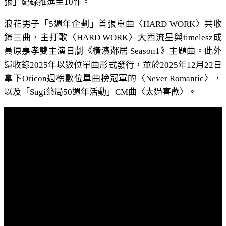
張」紀錄推進至10作。
浪花男子「5週年企劃」首張單曲〈HARD WORK〉共收
錄三曲，主打歌〈HARD WORK〉大西流星與timelesz成
員原嘉孝雙主演日劇《橫濱鄰居 Season1》主題曲。此外
還收錄2025年以數位單曲形式發行，並於2025年12月22日
拿下Oricon週榜數位單曲榜冠軍的〈Never Romantic〉，
以及「Sugi藥局50週年活動」CM曲〈太過喜歡〉。