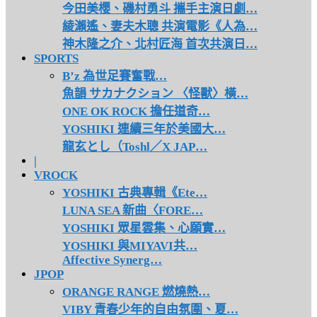
今田美櫻、磯村勇斗 攜手主演日劇…
綾瀨遙、妻夫木聰 共演電影《人為…
神木隆之介、北村匠海 首次共演日…
SPORTS
B’z 為世足賽奮戰…
魚韻 サカナクション 〈怪獸〉橫…
ONE OK ROCK 擔任道奇…
YOSHIKI 連續三年於美國大…
龍玄とし（Toshl／X JAP…
|
VROCK
YOSHIKI 古典專輯《Ete…
LUNA SEA 新曲〈FORE…
YOSHIKI 眾星雲集、心願實…
YOSHIKI 與MIYAVI共…
Affective Synerg…
JPOP
ORANGE RANGE 燃燒熱…
VIBY 青春少年的自由氛圍、夏…