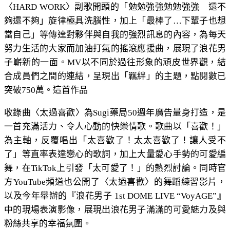
〈HARD WORK〉副歌開頭的「勉勉強強勉勉強強 還不
夠還不夠」旋律極具洗腦性，加上「最棒了…下輩子也想
當自己」等傳達對夥伴與自我的強烈訊息的內容，為每天
努力生活的大家而加油打氣的搖滾應援曲，展現了浪花男
子嶄新的一面。MV以不同於過往形象的頑皮世界觀，結
合成員們之間的連結，呈現出「羈絆」的主題，點閱數已
突破750萬。這首作品
收錄曲〈太過喜歡〉為Sugi藥局50週年廣告量身打造，是
一首充滿活力、令人心動的快樂情歌。歌曲以「喜歡！」
為主軸，反覆唱出「太喜歡了！太太喜歡了！讓人受不
了」等直率表達戀心的歌詞，加上大量愛心手勢的可愛編
舞，在TikTok上引發「太可愛了！」的熱烈討論。同時官
方YouTube頻道也公開了〈太過喜歡〉的舞蹈練習影片，
以及今年舉辦的『浪花男子 1st DOME LIVE “VoyAGE”』
中的現場表演影像，展現出浪花男子滿滿的可愛魅力及與
粉絲共享的幸福氛圍。