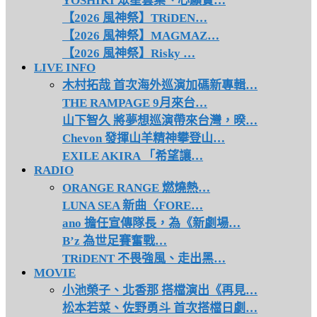
YOSHIKI 眾星雲集、心願實…
【2026 風神祭】TRiDEN…
【2026 風神祭】MAGMAZ…
【2026 風神祭】Risky …
LIVE INFO
木村拓哉 首次海外巡演加碼新專輯…
THE RAMPAGE 9月來台…
山下智久 將夢想巡演帶來台灣，暌…
Chevon 發揮山羊精神攀登山…
EXILE AKIRA 「希望讓…
RADIO
ORANGE RANGE 燃燒熱…
LUNA SEA 新曲〈FORE…
ano 擔任宣傳隊長，為《新劇場…
B’z 為世足賽奮戰…
TRiDENT 不畏強風、走出黑…
MOVIE
小池榮子、北香那 搭檔演出《再見…
松本若菜、佐野勇斗 首次搭檔日劇…