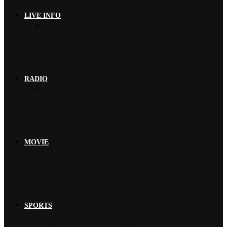
【2026 風神祭】Risky …
LIVE INFO
木村拓哉 首次海外巡演加碼新專輯…
THE RAMPAGE 9月來台…
山下智久 將夢想巡演帶來台灣，暌…
Chevon 發揮山羊精神攀登山…
EXILE AKIRA 「希望讓…
RADIO
ORANGE RANGE 燃燒熱…
LUNA SEA 新曲〈FORE…
ano 擔任宣傳隊長，為《新劇場…
B’z 為世足賽奮戰…
TRiDENT 不畏強風、走出黑…
MOVIE
小池榮子、北香那 搭檔演出《再見…
松本若菜、佐野勇斗 首次搭檔日劇…
今田美櫻、磯村勇斗 攜手主演日劇…
綾瀨遙、妻夫木聰 共演電影《人為…
神木隆之介、北村匠海 首次共演日…
SPORTS
B’z 為世足賽奮戰…
魚韻 サカナクション 〈怪獸〉橫…