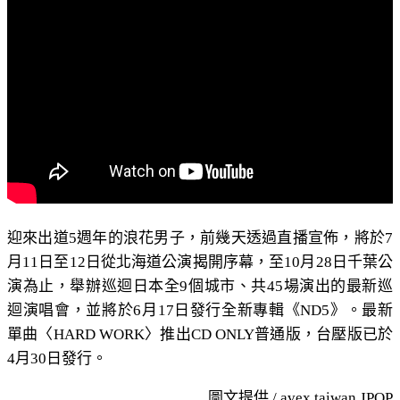
迎來出道5週年的浪花男子，前幾天透過直播宣佈，將於7
月11日至12日從北海道公演揭開序幕，至10月28日千葉公
演為止，舉辦巡迴日本全9個城市、共45場演出的最新巡
迴演唱會，並將於6月17日發行全新專輯《ND5》。最新
單曲〈HARD WORK〉推出CD ONLY普通版，台壓版已於
4月30日發行。
圖文提供 / avex taiwan JPOP