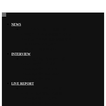
NEWS
VIBY 青春少年的自由氛圍、夏…
小池榮子、北香那 搭檔演出《再見…
木村拓哉 首次海外巡演加碼新專輯…
THE RAMPAGE 9月來台…
YOSHIKI 古典專輯《Ete…
INTERVIEW
EMNW 融合饒舌節奏旋律，獻上…
Faulieu. 珍惜有苦有甜的…
【2026 風神祭】TRiDEN…
【2026 風神祭】MAGMAZ…
【2026 風神祭】Risky …
LIVE REPORT
MISIA 米希亞 渾厚高亢、澎…
YOSHIKI 眾星雲集、心願實…
【2026 風神祭】TRiDEN…
【2026 風神祭】MAGMAZ…