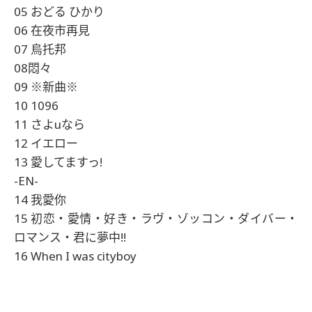
05 おどる ひかり
06 在夜市再見
07 烏托邦
08悶々
09 ※新曲※
10 1096
11 さよuなら
12 イエロー
13 愛してますっ!
-EN-
14 我愛你
15 初恋・愛情・好き・ラヴ・ゾッコン・ダイバー・
ロマンス・君に夢中!!
16 When I was cityboy