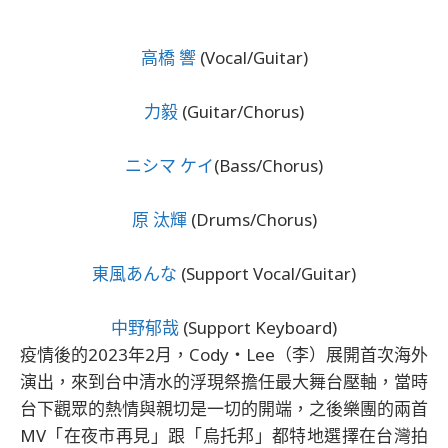
高橋 響
(Vocal/Guitar)
力毅
(Guitar/Chorus)
ニシマ ケイ
(Bass/Chorus)
原 汰輝
(Drums/Chorus)
東風あんな
(Support Vocal/Guitar)
中野郁哉
(Support Keyboard)
疫情後的2023年2月，Cody・Lee（李）展開首次海外
演出，來到台中清水的浮現祭擔任最大舞台壓軸，當時
台下觀眾的熱情與親切是一切的開端，之後樂團的兩首
MV「在夜市再見」跟「烏托邦」都特地選擇在台灣拍