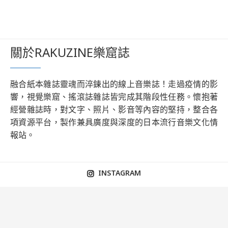
關於RAKUZINE樂窟誌
融合紙本雜誌靈魂而淬鍊出的線上音樂誌！走過疫情的影
響，視覺樂窟、搖滾誌雜誌皆完成其階段性任務。懷抱著
經營雜誌時，對文字、照片、影音等內容的堅持，整合各
項資源平台，製作兼具廣度與深度的日本流行音樂文化情
報站。
INSTAGRAM