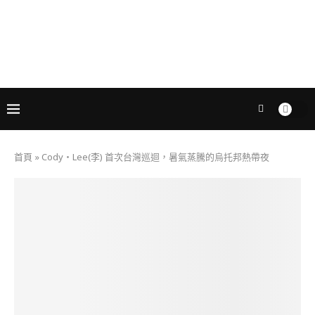
首頁
»
Cody・Lee(李) 首次台灣巡迴，暑氣蒸騰的烏托邦熱帶夜