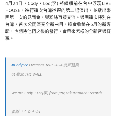
4月24日，Cody・Lee(李) 將繼續前往台中浮現LIVE
HOUSE，進行這次台灣巡迴的第二場演出，並獻出樂
團第一次的見面會，與粉絲直接交流。樂團這次特別在
台灣，首次公開演奏全新曲目，將會收錄在6月的新專
輯，也期待他們之後的發行，會帶來怎樣的全新音樂樣
貌。
#CodyLee
Overseas Tour 2024 異邦巡樂
at 臺北 THE WALL
We are Cody・Lee(李) from JPN,sakuramachi records
多謝（＾Ｏ＾☆♪