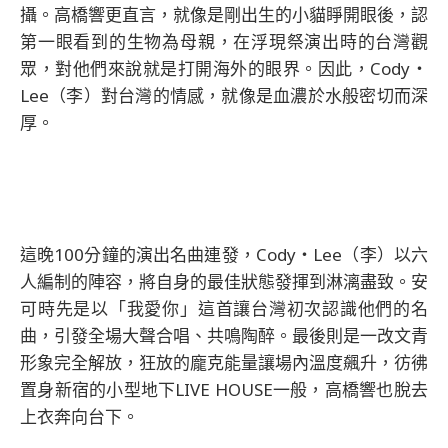
攝。高橋響更直言，就像是剛出生的小貓睜開眼後，認
第一眼看到的生物為母親，在浮現祭演出時的台灣觀
眾，對他們來說就是打開海外的眼界。因此，Cody・
Lee（李）對台灣的情感，就像是血濃於水般密切而深
厚。
這晚100分鐘的演出名曲連發，Cody・Lee（李）以六
人編制的陣容，將自身的最佳狀態發揮到淋漓盡致。安
可時先是以「我愛你」這首讓台灣初次認識他們的名
曲，引發全場大聲合唱、共鳴陶醉。最後則是一改文青
形象完全解放，狂放的龐克能量讓場內溫度飆升，彷彿
置身新宿的小型地下LIVE HOUSE一般，高橋響也脫去
上衣奔向台下。