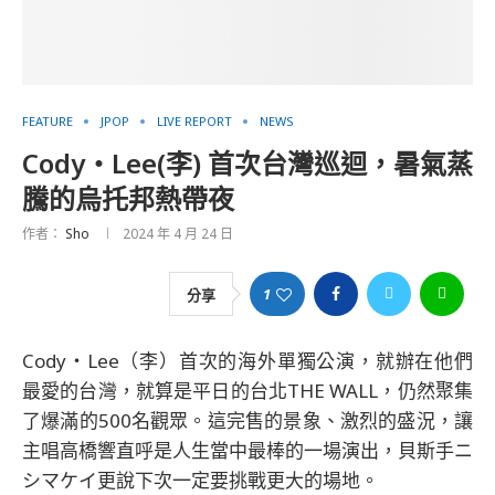
FEATURE
JPOP
LIVE REPORT
NEWS
Cody・Lee(李) 首次台灣巡迴，暑氣蒸
騰的烏托邦熱帶夜
作者：
Sho
2024 年 4 月 24 日
1
分享
Cody・Lee（李）首次的海外單獨公演，就辦在他們
最愛的台灣，就算是平日的台北THE WALL，仍然聚集
了爆滿的500名觀眾。這完售的景象、激烈的盛況，讓
主唱高橋響直呼是人生當中最棒的一場演出，貝斯手ニ
シマケイ更說下次一定要挑戰更大的場地。