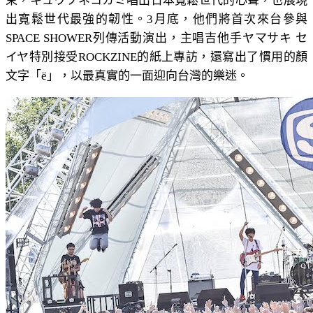
束，キュウソネコカミ唱出日本寬鬆世代的心聲，也展現
出寬鬆世代最強的韌性。3月底，他們將首次來台參與
SPACE SHOWER列傳活動演出，主唱吉他手ヤマサキ セ
イヤ特別接受ROCKZINE的紙上專訪，還寫出了慣用的顏
文字「ё」，以最真實的一面迎向台灣的樂迷。