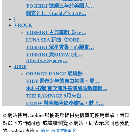
YOSHIKI 連續三年於美國大…
龍玄とし（Toshl／X JAP…
|
VROCK
YOSHIKI 古典專輯《Ete…
LUNA SEA 新曲〈FORE…
YOSHIKI 眾星雲集、心願實…
YOSHIKI 與MIYAVI共…
Affective Synerg…
JPOP
ORANGE RANGE 燃燒熱…
VIBY 青春少年的自由氛圍、夏…
木村拓哉 首次海外巡演加碼新專輯…
THE RAMPAGE 9月來台…
EMNW 融合饒舌節奏旋律，獻上…
本網站使用Cookies以便為您提供更優質的使用體驗，若您
點選下方"我同意"或繼續瀏覽本網站，即表示您同意我們
的Cookies政策。
我同意
閱讀更多