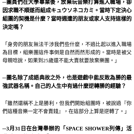
─團員們在大學畢業後，放棄玩音樂打算進入職場，卻
因求職不順遂而組成キュウソネコカミ。當時下定決心
組團的契機是什麼？當時週遭的朋友或家人支持這樣的
決定嗎？
「身旁的朋友無法干涉我們些什麼，不過比起以進入職場
為目標，組樂團這件事倒是自然而然形成的。當時是被父
母親唸說，如果到25歲還不能大賣就要放棄樂團。」
─團名除了成語典故之外，也是遊戲中能反敗為勝的最
強武器名稱。自己的人生中有過什麼逆轉勝的經驗？
「雖然還稱不上是勝利，但我們開始組團時，被說過『你
們這種音樂一定不會賣錢』，在這部分上算是逆轉了。」
─3月31日在台灣舉辦的「SPACE SHOWER列傳」活