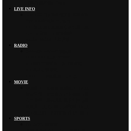
【2026 風神祭】Risky …
LIVE INFO
木村拓哉 首次海外巡演加碼新專輯…
THE RAMPAGE 9月來台…
山下智久 將夢想巡演帶來台灣，暌…
Chevon 發揮山羊精神攀登山…
EXILE AKIRA 「希望讓…
RADIO
ORANGE RANGE 燃燒熱…
LUNA SEA 新曲〈FORE…
ano 擔任宣傳隊長，為《新劇場…
B’z 為世足賽奮戰…
TRiDENT 不畏強風、走出黑…
MOVIE
小池榮子、北香那 搭檔演出《再見…
松本若菜、佐野勇斗 首次搭檔日劇…
今田美櫻、磯村勇斗 攜手主演日劇…
綾瀨遙、妻夫木聰 共演電影《人為…
神木隆之介、北村匠海 首次共演日…
SPORTS
B’z 為世足賽奮戰…
魚韻 サカナクション 〈怪獸〉橫…