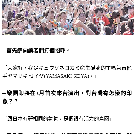
─首先請向讀者們打個招呼。
「大家好，我是キュウソネコカミ窮鼠猫噛的主唱兼吉他
手ヤマサキ セイヤ(YAMASAKI SEIYA)。」
─樂團即將在3月首次來台演出，對台灣有怎樣的印
象？？
「跟日本有著相同的氣氛，是個很有活力的島國」