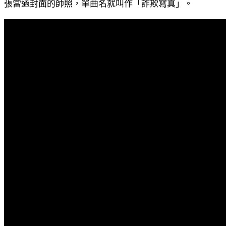
張當過封面的帥照，單曲名就叫作「詐欺寫真」。