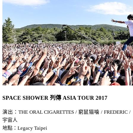
SPACE SHOWER 列傳 ASIA TOUR 2017
演出：THE ORAL CIGARETTES / 窮鼠猫噛 / FREDERIC /
宇宙人
地點：Legacy Taipei