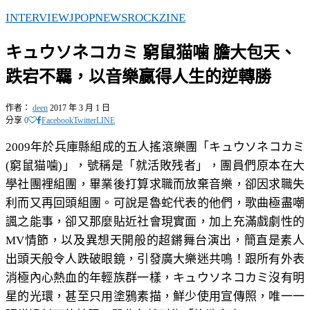
INTERVIEW
JPOP
NEWS
ROCKZINE
キュウソネコカミ 窮鼠猫噛 膽大包天、
跌宕不羈，以音樂贏得人生的逆轉勝
作者：
deen
2017 年 3 月 1 日
分享
0
Facebook
Twitter
LINE
2009年於兵庫縣組成的五人搖滾樂團「キュウソネコカミ
(窮鼠猫噛)」，號稱是「就活敗残者」，團員們原本在大
學社團裡組團，畢業後打算求職而放棄音樂，卻因求職失
利而又再回頭組團。可說是魯蛇代表的他們，歌曲極盡嘲
諷之能事，卻又那麼貼近社會現實面，加上充滿戲劇性的
MV情節，以及異想天開般的超鏘舞台演出，簡直是素人
出頭天般令人跌破眼鏡，引發廣大樂迷共鳴！跟所有外表
消極內心熱血的年輕族群一樣，キュウソネコカミ沒有明
星的光環，甚至只用塗鴉素描，鮮少使用宣傳照，唯一一