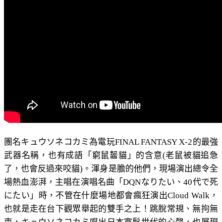
團名キュウソネコカミ為電玩FINAL FANTASY X-2的最強
武器名稱，也有成語「窮鼠齧貓」的含意(老鼠被貓追急
了，也會反過來咬貓)。渾身是膽的他們，現場演出總令全
場熱血澎湃，主唱在演唱名曲「DQNなりたい、40代で死
にたい」時，不管在什麼場地都會瘋狂演出Cloud Walk，
也就是走在台下觀眾舉起的雙手之上！跳脫常規、無拘無