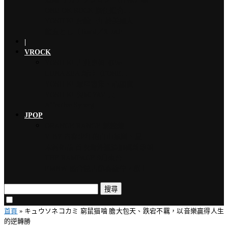
ONE OK ROCK 擔任道奇…
YOSHIKI 連續三年於美國大…
龍玄とし（Toshl／X JAP…
|
VROCK
YOSHIKI 古典專輯《Ete…
LUNA SEA 新曲〈FORE…
YOSHIKI 眾星雲集、心願實…
YOSHIKI 與MIYAVI共…
Affective Synerg…
JPOP
ORANGE RANGE 燃燒熱…
VIBY 青春少年的自由氛圍、夏…
木村拓哉 首次海外巡演加碼新專輯…
THE RAMPAGE 9月來台…
EMNW 融合饒舌節奏旋律，獻上…
搜尋
首頁
»
キュウソネコカミ 窮鼠猫噛 膽大包天、跌宕不羈，以音樂贏得人生
的逆轉勝