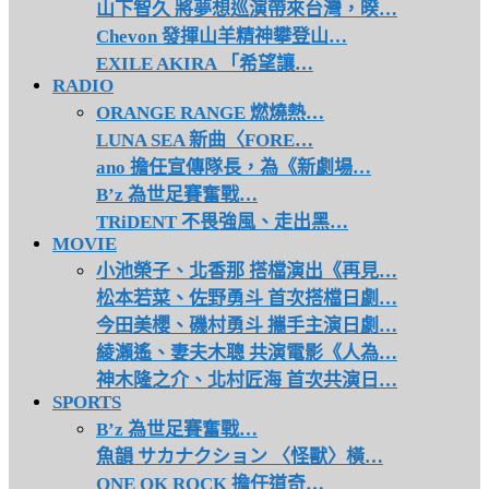
山下智久 將夢想巡演帶來台灣，暌…
Chevon 發揮山羊精神攀登山…
EXILE AKIRA 「希望讓…
RADIO
ORANGE RANGE 燃燒熱…
LUNA SEA 新曲〈FORE…
ano 擔任宣傳隊長，為《新劇場…
B’z 為世足賽奮戰…
TRiDENT 不畏強風、走出黑…
MOVIE
小池榮子、北香那 搭檔演出《再見…
松本若菜、佐野勇斗 首次搭檔日劇…
今田美櫻、磯村勇斗 攜手主演日劇…
綾瀨遙、妻夫木聰 共演電影《人為…
神木隆之介、北村匠海 首次共演日…
SPORTS
B’z 為世足賽奮戰…
魚韻 サカナクション 〈怪獸〉橫…
ONE OK ROCK 擔任道奇…