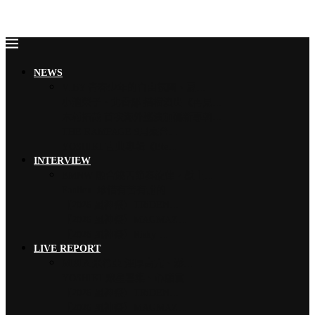
NEWS
VIBY 青春少年的自由氛圍、夏…
小池榮子、北香那 搭檔演出《再見…
木村拓哉 首次海外巡演加碼新專輯…
THE RAMPAGE 9月來台…
YOSHIKI 古典專輯《Ete…
INTERVIEW
EMNW 融合饒舌節奏旋律，獻上…
Faulieu. 珍惜有苦有甜的…
【2026 風神祭】TRiDEN…
【2026 風神祭】MAGMAZ…
【2026 風神祭】Risky …
LIVE REPORT
MISIA 米希亞 渾厚高亢、澎…
YOSHIKI 眾星雲集、心願實…
【2026 風神祭】TRiDEN…
【2026 風神祭】MAGMAZ…