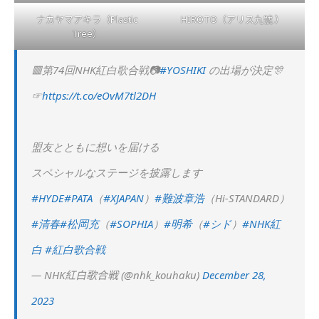
ナカヤマアキラ（Plastic
HIROTO（アリス九號.）
Tree）
🟥第74回NHK紅白歌合戦📷
#YOSHIKI
の出場が決定🎊
☞
https://t.co/eOvM7tl2DH
盟友とともに想いを届ける
スペシャルなステージを披露します
#HYDE
#PATA
（
#XJAPAN
）
#難波章浩
（Hi-STANDARD）
#清春
#松岡充
（
#SOPHIA
）
#明希
（
#シド
）
#NHK紅
白
#紅白歌合戦
— NHK紅白歌合戦 (@nhk_kouhaku)
December 28,
2023