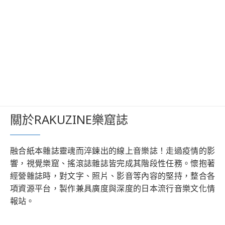
關於RAKUZINE樂窟誌
融合紙本雜誌靈魂而淬鍊出的線上音樂誌！走過疫情的影
響，視覺樂窟、搖滾誌雜誌皆完成其階段性任務。懷抱著
經營雜誌時，對文字、照片、影音等內容的堅持，整合各
項資源平台，製作兼具廣度與深度的日本流行音樂文化情
報站。