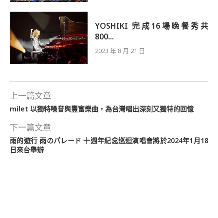
YOSHIKI 完成16場晚餐秀共
800...
2023 年 8 月 21 日
上一篇文章
milet 以獨特嗓音與豐富樂曲，為台灣唱出深刻又獨特的回憶
下一篇文章
雨的遊行 雨のパレード 十週年紀念巡迴演唱會將於2024年1月18
日來台舉辦