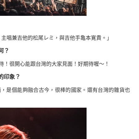
KY，主唱兼吉他的松尾レミ，與吉他手亀本寛貴。」
何？
待！很開心能跟台灣的大家見面！好期待喔～！
的印象？
面，是個能夠融合古今，很棒的國家。還有台灣的雜貨也