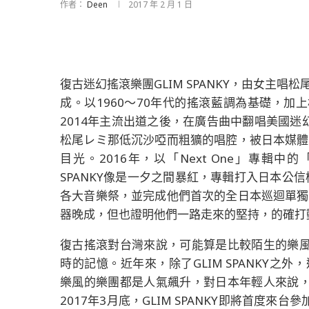
作者：
Deen
2017 年 2 月 1 日
復古迷幻搖滾樂團GLIM SPANKY，由女主唱
成。以1960～70年代的搖滾藍調為基礎，
2014年主流出道之後，在廣告曲中翻唱美國迷幻
松尾レミ那低沉沙啞而粗獷的唱腔，被日本媒體喻為
目光。2016年，以「Next One」專輯中
SPANKY像是一夕之間暴紅，專輯打入日本公信榜TO
各大音樂祭，並完成他們首次的全日本巡迴單獨公演
器晚成，但也證明他們一路走來的堅持，的確打
復古搖滾對台灣來說，可能算是比較陌生的樂
時的記憶。近年來，除了GLIM SPANKY之外，還
樂風的樂團都是人氣飆升，對日本年輕人來說
2017年3月底，GLIM SPANKY即將首度