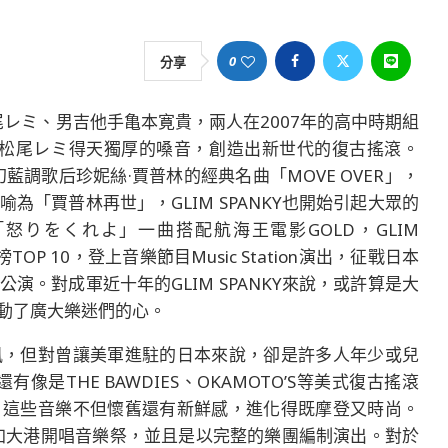
0
分享
松尾レミ、男吉他手亀本寛貴，兩人在2007年的高中時期組
加上松尾レミ得天獨厚的嗓音，創造出新世代的復古搖滾。
藍調歌后珍妮絲·賈普林的經典名曲「MOVE OVER」，
「賈普林再世」，GLIM SPANKY也開始引起大眾的
的「怒りをくれよ」一曲搭配航海王電影GOLD，GLIM
P 10，登上音樂節目Music Station演出，征戰日本
。對成軍近十年的GLIM SPANKY來說，或許算是大
動了廣大樂迷們的心。
風，但對曾讓美軍進駐的日本來說，卻是許多人年少或兒
有像是THE BAWDIES、OKAMOTO’S等美式復古搖滾
，這些音樂不但懷舊還有新鮮感，進化得既摩登又時尚。
來台參加大港開唱音樂祭，並且是以完整的樂團編制演出。對於