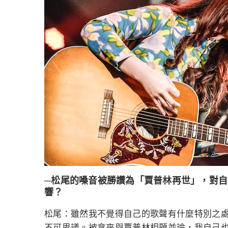
─松尾的嗓音被勝讚為「賈普林再世」，對
響？
松尾：雖然我不覺得自己的歌聲有什麼特別之
不可思議。被拿來與賈普林相題並論，我自己