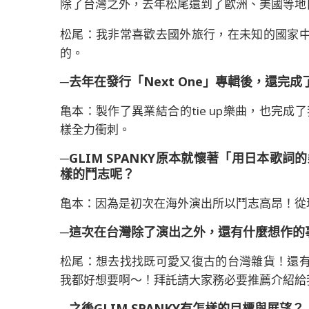
除了台灣之外，去年松尾還到了歐洲、美國等地
松尾：我非常喜歡去國外旅行，在未知的國家
的。
─去年在發行「Next One」專輯後，還完
亀本：製作了異業結合的tie up樂曲，也完成
樣全力衝刺。
─GLIM SPANKY原本就懷著「用日本
樣的鬥志呢？
亀本：因為是初次在海外演出所以鬥志高昂！從
─這次在台灣除了演出之外，還有什麼想作的
松尾：想去找找既可愛又復古的台灣雜貨！還
我都好想要啊～！拜託請大家務必要推薦介紹給
─之後GLIM SPANKY有怎樣的目標與展望？