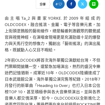
0
分享
由主唱Ta_2與畫家YORKE.於2009年組成的
OLDCODEX，融合搖滾、金屬、電子等音樂元素，加
上街頭塗鴉般的藝術繪作，總是輪番刺激觀眾的聽覺感
官與視覺神經，在演唱會現場更是充滿勁道十足的爆發
力與天馬行空的想像力，獨創出「藝術搖滾」的演出風
格，既撼動人心又目不暇給。
2年前OLDCODEX將首次海外單獨公演獻給台灣，不但
門票瞬間搶購一空，還緊急加場演出，熱烈的盛況令樂
迷們記憶猶新。成軍近10年，OLDCODEX陸續達成了
日本武道館公演、海外單獨公演完售等紀錄，2018年7
月發行的新單曲「Heading to Over」也打入日本公信
榜TOP 10，甚至積極參與各大音樂祭演出，並與各界
音樂人都交情深厚。如今，OLDCODEX以全新進化之
姿再度回到台灣，團員們更在來台前接受ROCKZINE雜