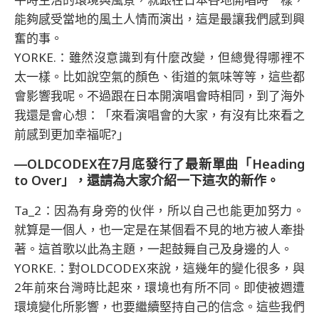
能夠感受當地的風土人情而演出，這是最讓我們感到興
奮的事。
YORKE.：雖然沒意識到有什麼改變，但總覺得哪裡不
太一樣。比如說空氣的顏色、街道的氣味等等，這些都
會影響我呢。不過跟在日本開演唱會時相同，到了海外
我還是會心想：「來看演唱會的大家，有沒有比來看之
前感到更加幸福呢?」
―OLDCODEX在7月底發行了最新單曲「Heading
to Over」，還請為大家介紹一下這次的新作。
Ta_2：因為有身旁的伙伴，所以自己也能更加努力。
就算是一個人，也一定是在某個看不見的地方被人牽掛
著。這首歌以此為主題，一起鼓舞自己及身邊的人。
YORKE.：對OLDCODEX來說，這幾年的變化很多，與
2年前來台灣時比起來，環境也有所不同。即使被週遭
環境變化所影響，也要繼續堅持自己的信念。這些我們