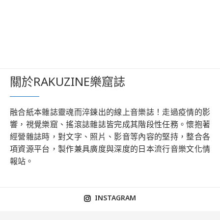
關於RAKUZINE樂窟誌
融合紙本雜誌靈魂而淬鍊出的線上音樂誌！走過疫情的影
響，視覺樂窟、搖滾誌雜誌皆完成其階段性任務。懷抱著
經營雜誌時，對文字、照片、影音等內容的堅持，整合各
項資源平台，製作兼具廣度與深度的日本流行音樂文化情
報站。
INSTAGRAM