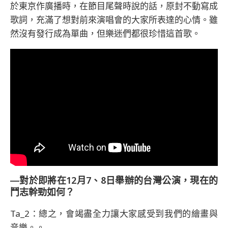
於東京作廣播時，在節目尾聲時說的話，原封不動寫成
歌詞，充滿了想對前來演唱會的大家所表達的心情。雖
然沒有發行成為單曲，但樂迷們都很珍惜這首歌。
―對於即將在12月7、8日舉辦的台灣公演，現在的
鬥志幹勁如何？
Ta_2：總之，會竭盡全力讓大家感受到我們的繪畫與
音樂。。