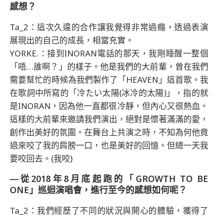
感想？
Ta_2：這次久違的合作讓我覺得非常過癮，透過表演
展現出的自己的成長，相當充實。
YORKE.：接到INORAN電話的那天，我剛睡醒一整個
「唔…誰啊？」的樣子。他是我們的大前輩，曾在我們
需要幫忙的時候為我們製作了「HEAVEN」這首歌。我
在歌詞中所寫的「冷たい太陽(冰冷的太陽)」，指的就
是INORAN，因為他一直都很冷靜，但內心又很熱血。
這樣的大前輩來邀請我們演出，絕對是懷著滿滿的愛，
創作出美好的氛圍。在舞台上共演之時，不知為何他竟
過來咬了我的肩膀一口，也是美好的回憶。但總一天我
要咬回去。(我咬)
―從2018年8月底起跑的「GROWTH TO BE
ONE」巡迴演唱會，進行至今的感想如何呢？
Ta_2：我們經歷了不同的狀況與開心的體驗，獲得了