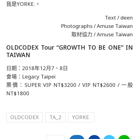
我是YORKE.。
Text / deen
Photographs / Amuse Taiwan
取材協力 / Amuse Taiwan
OLDCODEX Tour “GROWTH TO BE ONE” IN
TAIWAN
日期：2018年12月7、8日
會場：Legacy Taipei
票價：SUPER VIP NT$3200 / VIP NT$2600 / 一般
NT$1800
OLDCODEX
TA_2
YORKE.