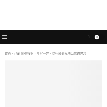
首頁
»
己龍 歌臺舞榭、今宵一醉，以極彩豔光映出無盡思念