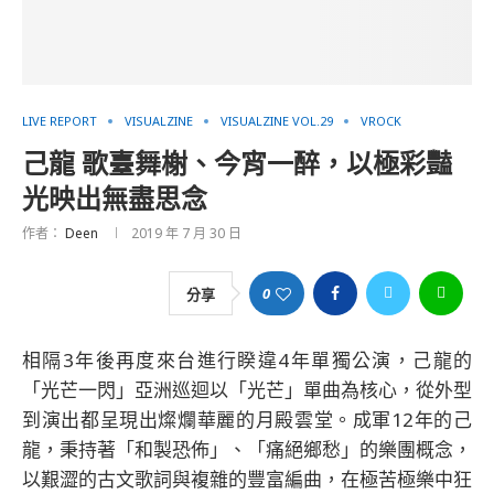
LIVE REPORT
VISUALZINE
VISUALZINE VOL.29
VROCK
己龍 歌臺舞榭、今宵一醉，以極彩豔
光映出無盡思念
作者：
Deen
2019 年 7 月 30 日
0
分享
相隔3年後再度來台進行睽違4年單獨公演，己龍的
「光芒一閃」亞洲巡迴以「光芒」單曲為核心，從外型
到演出都呈現出燦爛華麗的月殿雲堂。成軍12年的己
龍，秉持著「和製恐佈」、「痛絕鄉愁」的樂團概念，
以艱澀的古文歌詞與複雜的豐富編曲，在極苦極樂中狂