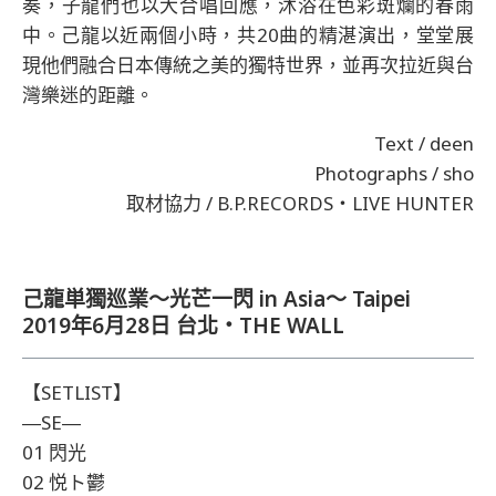
奏，子龍們也以大合唱回應，沐浴在色彩斑爛的春雨
中。己龍以近兩個小時，共20曲的精湛演出，堂堂展
現他們融合日本傳統之美的獨特世界，並再次拉近與台
灣樂迷的距離。
Text / deen
Photographs / sho
取材協力 / B.P.RECORDS‧LIVE HUNTER
己龍単獨巡業～光芒一閃 in Asia～ Taipei
2019年6月28日 台北・THE WALL
【SETLIST】
―SE―
01 閃光
02 悦ト鬱