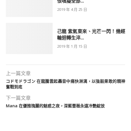
恨嗔癡全部...
2019 年 4 月 25 日
己龍 紫氣東來、光芒一閃！幾經
輪迴轉生淬...
2019 年 1 月 15 日
上一篇文章
コドモドラゴン 在龍騰雲起轟音中痛快淋漓，以強毅果敢的精神
奮戰到底
下一篇文章
Mana 在優雅瑰麗的魅惑之夜，深藍薔薇永遠冷艷綻放