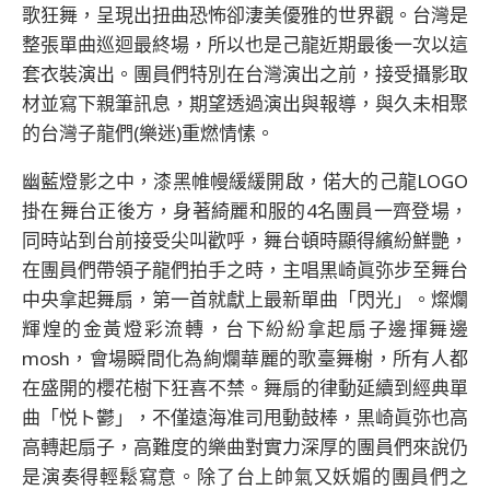
歌狂舞，呈現出扭曲恐怖卻淒美優雅的世界觀。台灣是
整張單曲巡迴最終場，所以也是己龍近期最後一次以這
套衣裝演出。團員們特別在台灣演出之前，接受攝影取
材並寫下親筆訊息，期望透過演出與報導，與久未相聚
的台灣子龍們(樂迷)重燃情愫。
幽藍燈影之中，漆黑帷幔緩緩開啟，偌大的己龍LOGO
掛在舞台正後方，身著綺麗和服的4名團員一齊登場，
同時站到台前接受尖叫歡呼，舞台頓時顯得繽紛鮮艷，
在團員們帶領子龍們拍手之時，主唱黒崎眞弥步至舞台
中央拿起舞扇，第一首就獻上最新單曲「閃光」。燦爛
輝煌的金黃燈彩流轉，台下紛紛拿起扇子邊揮舞邊
mosh，會場瞬間化為絢爛華麗的歌臺舞榭，所有人都
在盛開的櫻花樹下狂喜不禁。舞扇的律動延續到經典單
曲「悦ト鬱」，不僅遠海准司甩動鼓棒，黒崎眞弥也高
高轉起扇子，高難度的樂曲對實力深厚的團員們來說仍
是演奏得輕鬆寫意。除了台上帥氣又妖媚的團員們之