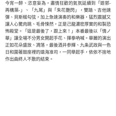
今宵一醉、恣意妄為，盡情狂歡的氣氛延續到「遊郭-
再構築-」、「九尾」與「朱花艷閃」，雙踏、吉他速
彈、貝斯槌勾弦，加上急速演奏的和樂器，猛烈震撼又
讓人心驚肉跳、毛骨悚然，正是己龍濃密厚實的和製恐
怖殿堂。「這是最後了，跟上來！」本番最後以「情ノ
華」讓全場不分男女開起手花、揮拳吶喊。華麗的演出
正如花朵盛放、凋落，最後酒井参輝、九条武政與一色
日和圍著鼓座裡的遠海准司，一同舉起手，依依不捨地
作出曲終人不散的結束。