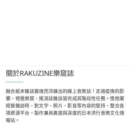
關於RAKUZINE樂窟誌
融合紙本雜誌靈魂而淬鍊出的線上音樂誌！走過疫情的影
響，視覺樂窟、搖滾誌雜誌皆完成其階段性任務。懷抱著
經營雜誌時，對文字、照片、影音等內容的堅持，整合各
項資源平台，製作兼具廣度與深度的日本流行音樂文化情
報站。