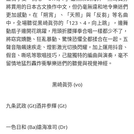
將貫用的日本古文換作中文，但仍毫無違和地令樂迷們
更加感動。在「朔宵」、「天照」與「反芻」等名曲
中，全場聽從黒崎眞弥的「123、4，向上跳」，邊舞
動扇子邊開花跳躍，甩頭折腰揮拳合唱一樣都少不了，
將窈窕嬌艷、狂亂暴動、驚悚恐懼全都揉合在一起。五
聲音階飆速疾走、燈影激光切換閃耀，加上運用抖音、
假音、嘶吼等歌唱技巧，己龍獨特的編曲與演奏，毫不
留情地猛烈轟炸衝擊樂迷們的聽覺與視覺神經。
黒崎眞弥 (vo)
九条武政 (Gt)
酒井参輝 (Gt)
一色日和 (Ba)
遠海准司 (Dr)