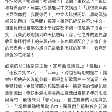
珍珠奶茶。吃飽啦、喝飽啦。」之類，相較之下一色日
和有備而來，無需小抄就能以中文講出：「我很高興再
次見到你們。我愛你們！」中文大比拼開始，黒崎眞弥
卻只能搬出「洗手間」搞笑。雖然已經記住不少中文，
但團員們也自嘲這連小學程度都不到，僅是為了博君一
笑。九条武政則講到昨天接機時，除了他之外的團員都
收到樂迷們送上的美麗花束，花色還都配合了大家自身
的代表色。當他心想自己能收到怎樣的花時，一看竟是
綠色的花椰菜！
歡樂的MC話家常之後，安可曲陸續送上「紫蝕」、
「雨夜ニ笑ヱバ」、「叫声」，跨越各時期的選曲，讓
樂迷即使許久沒能參戰，還是能新歌舊曲一次滿足。在
兇猛殘虐、金鼓喧闐的和風雅樂中，將高漲的情緒能量
全部拋出，暢快淋漓地隨著樂曲宣洩出累積多年的思念
與等待。最後來到「春時雨」，管弦繁奏的明亮氣氛
下，全場邊跳動邊甩動毛巾，團員們全都貼近台前演