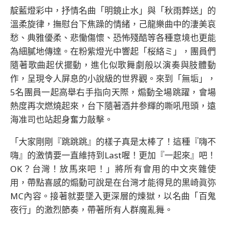
靛藍燈彩中，抒情名曲「明鏡止水」與「秋雨葬送」的
溫柔旋律，撫慰台下焦躁的情緒，己龍樂曲中的淒美哀
愁、典雅優柔、悲慟傷懷、恐怖殘酷等各種意境也更能
為細膩地傳達。在粉紫燈光中響起「桜絡ミ」，團員們
隨著歌曲起伏擺動，進化似歌舞劇般以演奏與肢體動
作，呈現令人屏息的小說級的世界觀。來到「無垢」，
5名團員一起高舉右手指向天際，煽動全場跳躍，會場
熱度再次燃燒起來，台下隨著酒井参輝的嘶吼甩頭，遠
海准司也站起身奮力敲擊。
「大家剛剛『跳跳跳』的樣子真是太棒了！這種『嗨不
嗨』的激情要一直維持到Last喔！更加『一起來』吧！
OK？台灣！放馬來吧！」將所有會用的中文夾雜使
用，帶點喜感的煽動可說是在台灣才能得見的黒崎眞弥
MC內容。接著就要墜入更深層的煉獄，以名曲「百鬼
夜行」的激烈節奏，帶著所有人群魔亂舞。