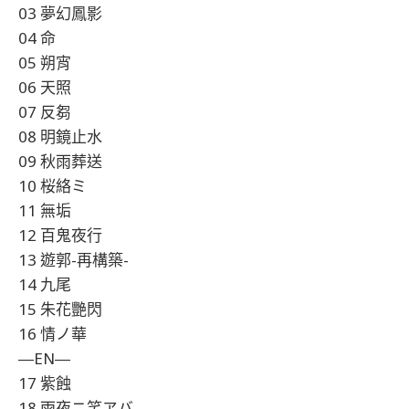
03 夢幻鳳影
04 命
05 朔宵
06 天照
07 反芻
08 明鏡止水
09 秋雨葬送
10 桜絡ミ
11 無垢
12 百鬼夜行
13 遊郭-再構築-
14 九尾
15 朱花艷閃
16 情ノ華
―EN―
17 紫蝕
18 雨夜ニ笑ヱバ