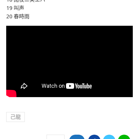
19 叫声
20 春時雨
己龍