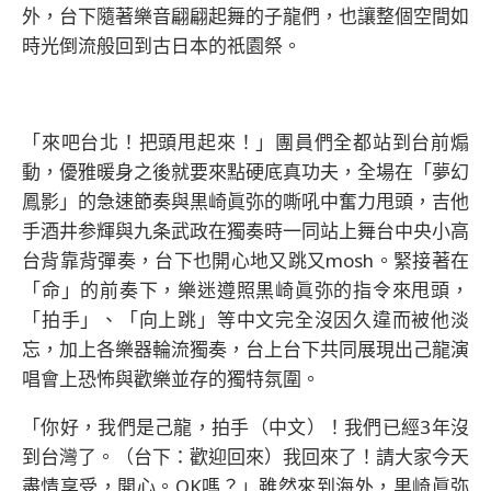
外，台下隨著樂音翩翩起舞的子龍們，也讓整個空間如
時光倒流般回到古日本的祇園祭。
「來吧台北！把頭甩起來！」團員們全都站到台前煽
動，優雅暖身之後就要來點硬底真功夫，全場在「夢幻
鳳影」的急速節奏與黒崎眞弥的嘶吼中奮力甩頭，吉他
手酒井参輝與九条武政在獨奏時一同站上舞台中央小高
台背靠背彈奏，台下也開心地又跳又mosh。緊接著在
「命」的前奏下，樂迷遵照黒崎眞弥的指令來甩頭，
「拍手」、「向上跳」等中文完全沒因久違而被他淡
忘，加上各樂器輪流獨奏，台上台下共同展現出己龍演
唱會上恐怖與歡樂並存的獨特氛圍。
「你好，我們是己龍，拍手（中文）！我們已經3年沒
到台灣了。（台下：歡迎回來）我回來了！請大家今天
盡情享受，開心。OK嗎？」雖然來到海外，黒崎眞弥