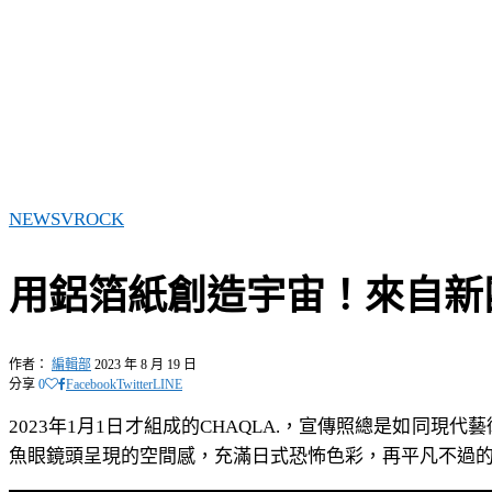
NEWS
VROCK
用鋁箔紙創造宇宙！來自新團
作者：
編輯部
2023 年 8 月 19 日
分享
0
Facebook
Twitter
LINE
2023年1月1日才組成的CHAQLA.，宣傳照總是如同
魚眼鏡頭呈現的空間感，充滿日式恐怖色彩，再平凡不過