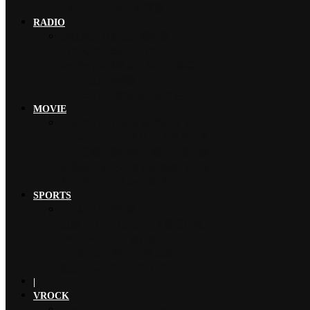
EXILE AKIRA 「希望讓…
RADIO
ORANGE RANGE 燃燒熱…
LUNA SEA 新曲〈FORE…
ano 擔任宣傳隊長，為《新劇場…
B’z 為世足賽奮戰…
TRiDENT 不畏強風、走出黑…
MOVIE
小池榮子、北香那 搭檔演出《再見…
松本若菜、佐野勇斗 首次搭檔日劇…
今田美櫻、磯村勇斗 攜手主演日劇…
綾瀨遙、妻夫木聰 共演電影《人為…
神木隆之介、北村匠海 首次共演日…
SPORTS
B’z 為世足賽奮戰…
魚韻 サカナクション 〈怪獸〉橫…
ONE OK ROCK 擔任道奇…
YOSHIKI 連續三年於美國大…
龍玄とし（Toshl／X JAP…
|
VROCK