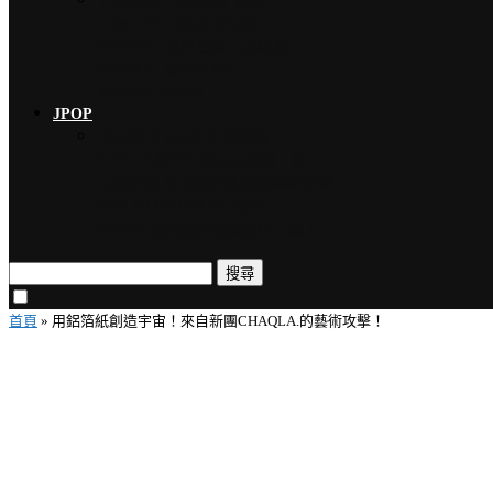
YOSHIKI 古典專輯《Ete…
LUNA SEA 新曲〈FORE…
YOSHIKI 眾星雲集、心願實…
YOSHIKI 與MIYAVI共…
Affective Synerg…
JPOP
ORANGE RANGE 燃燒熱…
VIBY 青春少年的自由氛圍、夏…
木村拓哉 首次海外巡演加碼新專輯…
THE RAMPAGE 9月來台…
EMNW 融合饒舌節奏旋律，獻上…
搜尋
首頁
»
用鋁箔紙創造宇宙！來自新團CHAQLA.的藝術攻擊！