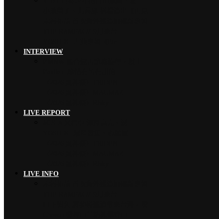
VIBY 青春少年的自由氛圍、夏…
小池榮子、北香那 搭檔演出《再見…
木村拓哉 首次海外巡演加碼新專輯…
THE RAMPAGE 9月來台…
YOSHIKI 古典專輯《Ete…
INTERVIEW
EMNW 融合饒舌節奏旋律，獻上…
Faulieu. 珍惜有苦有甜的…
【2026 風神祭】TRiDEN…
【2026 風神祭】MAGMAZ…
【2026 風神祭】Risky …
LIVE REPORT
MISIA 米希亞 渾厚高亢、澎…
YOSHIKI 眾星雲集、心願實…
【2026 風神祭】TRiDEN…
【2026 風神祭】MAGMAZ…
【2026 風神祭】Risky …
LIVE INFO
木村拓哉 首次海外巡演加碼新專輯…
THE RAMPAGE 9月來台…
山下智久 將夢想巡演帶來台灣，暌…
Chevon 發揮山羊精神攀登山…