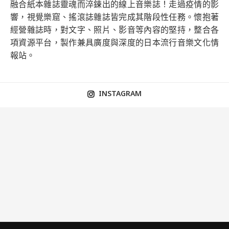
融合紙本雜誌靈魂而淬鍊出的線上音樂誌！走過疫情的影
響，視覺樂窟、搖滾誌雜誌皆完成其階段性任務。懷抱著
經營雜誌時，對文字、照片、影音等內容的堅持，整合各
項資源平台，製作兼具廣度與深度的日本流行音樂文化情
報站。
INSTAGRAM