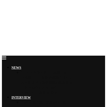
NEWS
VIBY 青春少年的自由氛圍、夏…
小池榮子、北香那 搭檔演出《再見…
木村拓哉 首次海外巡演加碼新專輯…
THE RAMPAGE 9月來台…
YOSHIKI 古典專輯《Ete…
INTERVIEW
EMNW 融合饒舌節奏旋律，獻上…