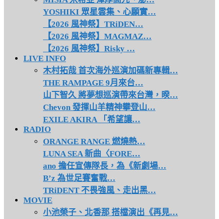
YOSHIKI 眾星雲集、心願實…
【2026 風神祭】TRiDEN…
【2026 風神祭】MAGMAZ…
【2026 風神祭】Risky …
LIVE INFO
木村拓哉 首次海外巡演加碼新專輯…
THE RAMPAGE 9月來台…
山下智久 將夢想巡演帶來台灣，暌…
Chevon 發揮山羊精神攀登山…
EXILE AKIRA 「希望讓…
RADIO
ORANGE RANGE 燃燒熱…
LUNA SEA 新曲〈FORE…
ano 擔任宣傳隊長，為《新劇場…
B’z 為世足賽奮戰…
TRiDENT 不畏強風、走出黑…
MOVIE
小池榮子、北香那 搭檔演出《再見…