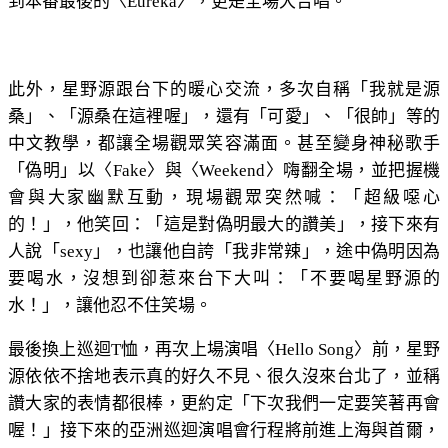
到本番最後的〈Eureka〉，更是全場大合唱。
此外，星野源跟台下的暖心交流，多次自稱「我就是源
桑」、「源桑在這裡喔」，還有「可愛」、「很帥」等的
中文教學，都讓全場觀眾笑容滿面。甚至變身神秘歌手
「偽明」以〈Fake〉與〈Weekend〉嗨翻全場，並把握機
會與大家幽默互動，現場觀眾突然喊：「超級噁心
的！」，他笑回：「這是對偽明最大的讚美」，接下來有
人說「sexy」，也讓他自誇「我非常辣」，途中偽明因為
要喝水，沒想到卻惹來台下大叫：「不要喝星野源的
水！」，讓他忍不住笑場。
最後換上巡迴T恤，再次上場演唱〈Hello Song〉前，星野
源依依不捨地表示真的好久不見、很久沒來台北了，並稱
讚大家的表情都很棒，更約定「下次我們一定要笑著再會
喔！」接下來的亞洲巡迴演唱會行程將前進上海與首爾，