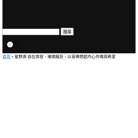
VIBY 青春少年的自由氛圍、夏…
木村拓哉 首次海外巡演加碼新專輯…
THE RAMPAGE 9月來台…
EMNW 融合饒舌節奏旋律，獻上…
搜尋
首頁
»
星野源 自在奔放、璀燦瘋狂，以音樂燃起內心共鳴與希望