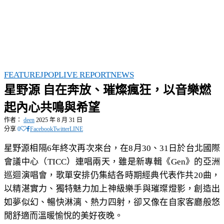
FEATURE
JPOP
LIVE REPORT
NEWS
星野源 自在奔放、璀燦瘋狂，以音樂燃
起內心共鳴與希望
作者：
deen
2025 年 8 月 31 日
分享
0
Facebook
Twitter
LINE
星野源相隔6年終次再次來台，在8月30、31日於台北國際
會議中心（TICC）連唱兩天，雖是新專輯《Gen》的亞洲
巡迴演唱會，歌單安排仍集結各時期經典代表作共20曲，
以精湛實力、獨特魅力加上神級樂手與璀璨燈影，創造出
如夢似幻、暢快淋漓、熱力四射，卻又像在自家客廳般悠
閒舒適而溫暖愉悅的美好夜晚。