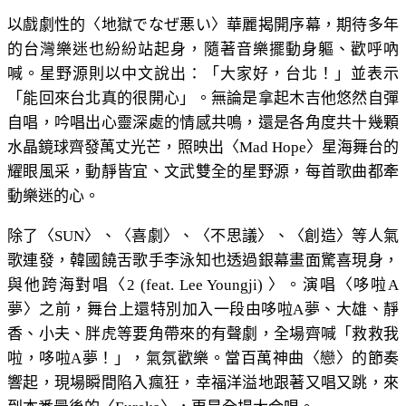
以戲劇性的〈地獄でなぜ悪い〉華麗揭開序幕，期待多年
的台灣樂迷也紛紛站起身，隨著音樂擺動身軀、歡呼吶
喊。星野源則以中文說出：「大家好，台北！」並表示
「能回來台北真的很開心」。無論是拿起木吉他悠然自彈
自唱，吟唱出心靈深處的情感共鳴，還是各角度共十幾顆
水晶鏡球齊發萬丈光芒，照映出〈Mad Hope〉星海舞台的
耀眼風采，動靜皆宜、文武雙全的星野源，每首歌曲都牽
動樂迷的心。
除了〈SUN〉、〈喜劇〉、〈不思議〉、〈創造〉等人氣
歌連發，韓國饒舌歌手李泳知也透過銀幕畫面驚喜現身，
與他跨海對唱〈2 (feat. Lee Youngji) 〉。演唱〈哆啦A
夢〉之前，舞台上還特別加入一段由哆啦A夢、大雄、靜
香、小夫、胖虎等要角帶來的有聲劇，全場齊喊「救救我
啦，哆啦A夢！」，氣氛歡樂。當百萬神曲〈戀〉的節奏
響起，現場瞬間陷入瘋狂，幸福洋溢地跟著又唱又跳，來