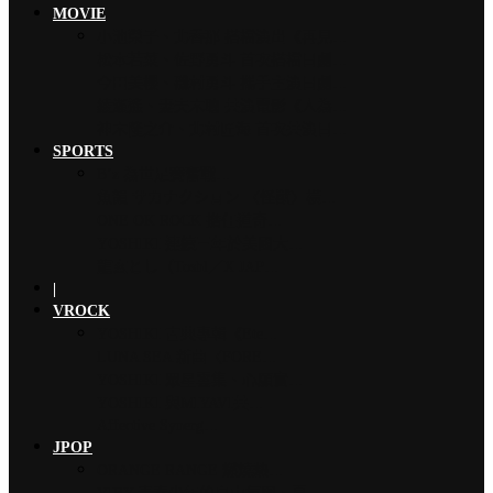
MOVIE
小池榮子、北香那 搭檔演出《再見…
松本若菜、佐野勇斗 首次搭檔日劇…
今田美櫻、磯村勇斗 攜手主演日劇…
綾瀨遙、妻夫木聰 共演電影《人為…
神木隆之介、北村匠海 首次共演日…
SPORTS
B’z 為世足賽奮戰…
魚韻 サカナクション 〈怪獸〉橫…
ONE OK ROCK 擔任道奇…
YOSHIKI 連續三年於美國大…
龍玄とし（Toshl／X JAP…
|
VROCK
YOSHIKI 古典專輯《Ete…
LUNA SEA 新曲〈FORE…
YOSHIKI 眾星雲集、心願實…
YOSHIKI 與MIYAVI共…
Affective Synerg…
JPOP
ORANGE RANGE 燃燒熱…