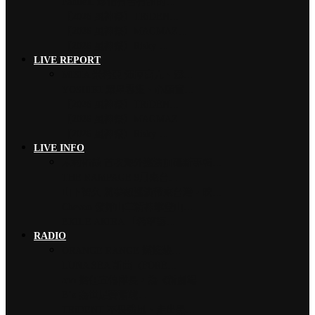
Faulieu. 珍惜有苦有甜的…
【2026 風神祭】TRiDEN…
【2026 風神祭】MAGMAZ…
【2026 風神祭】Risky …
LIVE REPORT
MISIA 米希亞 渾厚高亢、澎…
YOSHIKI 眾星雲集、心願實…
【2026 風神祭】TRiDEN…
【2026 風神祭】MAGMAZ…
【2026 風神祭】Risky …
LIVE INFO
木村拓哉 首次海外巡演加碼新專輯…
THE RAMPAGE 9月來台…
山下智久 將夢想巡演帶來台灣，暌…
Chevon 發揮山羊精神攀登山…
EXILE AKIRA 「希望讓…
RADIO
ORANGE RANGE 燃燒熱…
LUNA SEA 新曲〈FORE…
ano 擔任宣傳隊長，為《新劇場…
B’z 為世足賽奮戰…
TRiDENT 不畏強風、走出黑…