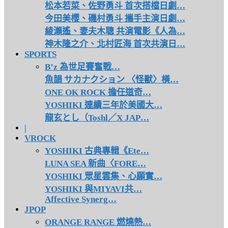
松本若菜、佐野勇斗 首次搭檔日劇…
今田美櫻、磯村勇斗 攜手主演日劇…
綾瀨遙、妻夫木聰 共演電影《人為…
神木隆之介、北村匠海 首次共演日…
SPORTS
B’z 為世足賽奮戰…
魚韻 サカナクション 〈怪獸〉橫…
ONE OK ROCK 擔任道奇…
YOSHIKI 連續三年於美國大…
龍玄とし（Toshl／X JAP…
|
VROCK
YOSHIKI 古典專輯《Ete…
LUNA SEA 新曲〈FORE…
YOSHIKI 眾星雲集、心願實…
YOSHIKI 與MIYAVI共…
Affective Synerg…
JPOP
ORANGE RANGE 燃燒熱…