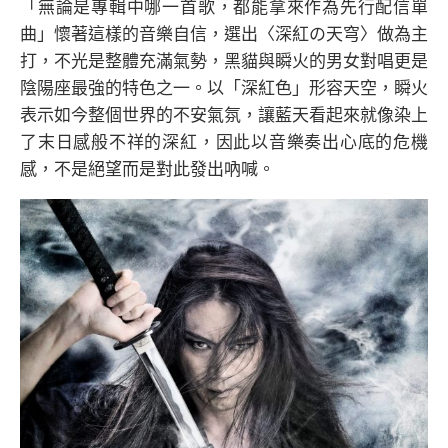
「無論是專輯中哪一首歌，都能拿來作為先行配信單
曲」懷著這樣的音樂自信，選出〈深紅の天穹〉做為主
打，不光是整體充滿氣勢，黑貓與瞬火的男女對唱更是
陰陽座最強的特色之一。以「深紅色」形容天空，瞬火
表示如今整個世界的不安氣氛，讓藍天看起來就像染上
了末日感般不祥的深紅，因此以音樂奏出心底的危機
感，不是絕望而是對此發出吶喊。