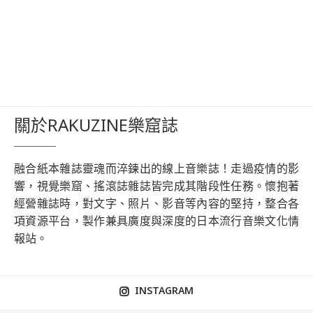
關於RAKUZINE樂窟誌
融合紙本雜誌靈魂而淬鍊出的線上音樂誌！走過疫情的影
響，視覺樂窟、搖滾誌雜誌皆完成其階段性任務。懷抱著
經營雜誌時，對文字、照片、影音等內容的堅持，整合各
項資源平台，製作兼具廣度與深度的日本流行音樂文化情
報站。
INSTAGRAM