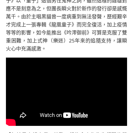
子》以「童子」這個男性鬼神之詞，雖然這樣的雌雄對
應不是刻意為之，但團長瞬火對於新作的發行卻是感慨
萬千。由於主唱黑貓曾一度病重到無法發聲，歷經艱辛
才完成上一張專輯《龍凰童子》而完全復活，加上疫情
等等的影響，如今能推出《吟澪御前》可算是克服了雙
重困難，加上式神（樂迷）25年來的追隨支持，讓瞬
火心中充滿感激。