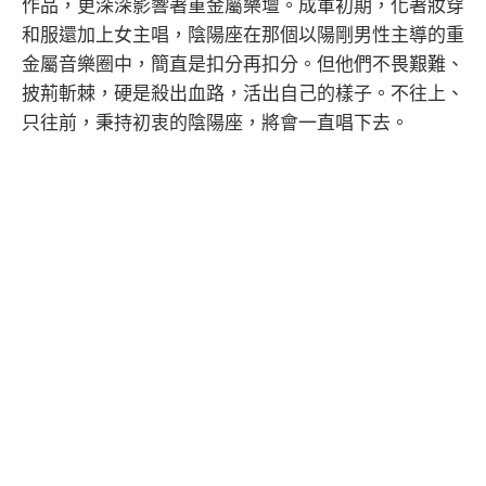
作品，更深深影響著重金屬樂壇。成軍初期，化著妝穿
和服還加上女主唱，陰陽座在那個以陽剛男性主導的重
金屬音樂圈中，簡直是扣分再扣分。但他們不畏艱難、
披荊斬棘，硬是殺出血路，活出自己的樣子。不往上、
只往前，秉持初衷的陰陽座，將會一直唱下去。