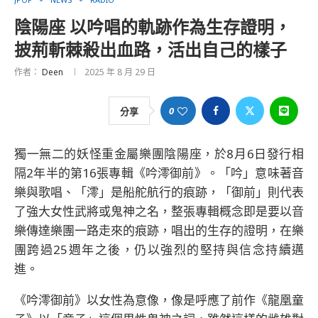
陰陽座 以吟唱的軌跡作為生存證明，
披荊斬棘殺出血路，活出自己的樣子
作者：
Deen
2025 年 8 月 29 日
0
分享
獨一無二的妖怪重金屬樂團陰陽座，於8月6日發行相
隔2年半的第16張專輯《吟澪御前》。「吟」意味著音
樂與歌唱、「澪」是船舵航行的痕跡，「御前」則代表
了強大女性武將或鬼神之名，整張專輯概念即是要以音
樂傳達樂團一路走來的痕跡，唱出的生存的證明，在樂
團跨過25週年之後，仍以強烈的堅持與信念持續邁
進。
《吟澪御前》以女性為意像，像是呼應了前作《龍凰童