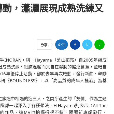
著重力轉動，瀟灑展現成熟洗練又
0
分享
他手INORAN，與H.Hayama（葉山拓亮）自2005年組成
，創造出成熟洗練、細膩溫暖而又自在灑脫的搖滾篇章，並暗自
016年後停止活動，卻於去年再次啟動，發行新曲、舉辦
輯《BOUNDLESS》，以「高品質的成年人搖滾」為基
〉是他以人生旅途中相遇的這三人，之間所產生的「友情」作為主題
都一起添入了各種想法，H.Hayama則表示〈All The
穎又溫暖的作品，連MV也拍攝得很不錯。隨著新專輯發行，