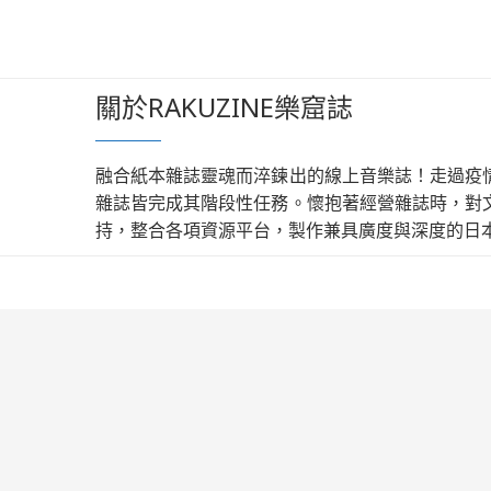
關於RAKUZINE樂窟誌
融合紙本雜誌靈魂而淬鍊出的線上音樂誌！走過疫
雜誌皆完成其階段性任務。懷抱著經營雜誌時，對
持，整合各項資源平台，製作兼具廣度與深度的日