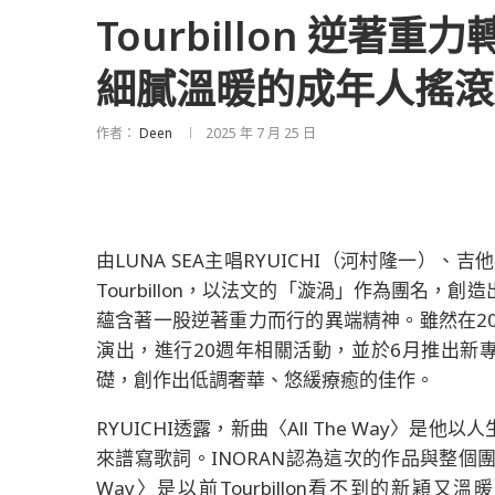
Tourbillon 逆
細膩溫暖的成年人搖滾
作者：
Deen
2025 年 7 月 25 日
由LUNA SEA主唱RYUICHI（河村隆一）、吉
Tourbillon，以法文的「漩渦」作為團名
蘊含著一股逆著重力而行的異端精神。雖然在2
演出，進行20週年相關活動，並於6月推出新專
礎，創作出低調奢華、悠緩療癒的佳作。
RYUICHI透露，新曲〈All The Way
來譜寫歌詞。INORAN認為這次的作品與整個團隊
Way〉是以前Tourbillon看不到的新