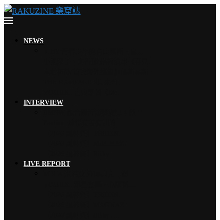
NEWS
VIBY 青春少年的自由氛圍、夏…
小池榮子、北香那 搭檔演出《再見…
木村拓哉 首次海外巡演加碼新專輯…
THE RAMPAGE 9月來台…
YOSHIKI 古典專輯《Ete…
INTERVIEW
EMNW 融合饒舌節奏旋律，獻上…
Faulieu. 珍惜有苦有甜的…
【2026 風神祭】TRiDEN…
【2026 風神祭】MAGMAZ…
【2026 風神祭】Risky …
LIVE REPORT
MISIA 米希亞 渾厚高亢、澎…
YOSHIKI 眾星雲集、心願實…
【2026 風神祭】TRiDEN…
【2026 風神祭】MAGMAZ…
【2026 風神祭】Risky …