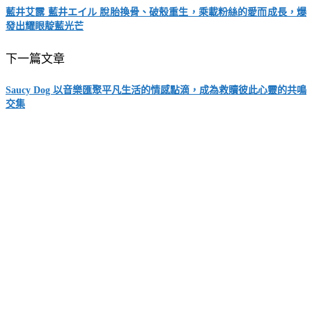
藍井艾露 藍井エイル 脫胎換骨、破殼重生，乘載粉絲的愛而成長，爆
發出耀眼靛藍光芒
下一篇文章
Saucy Dog 以音樂匯聚平凡生活的情感點滴，成為救贖彼此心靈的共鳴
交集