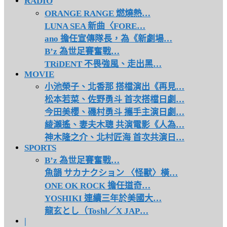
RADIO
ORANGE RANGE 燃燒熱…
LUNA SEA 新曲〈FORE…
ano 擔任宣傳隊長，為《新劇場…
B’z 為世足賽奮戰…
TRiDENT 不畏強風、走出黑…
MOVIE
小池榮子、北香那 搭檔演出《再見…
松本若菜、佐野勇斗 首次搭檔日劇…
今田美櫻、磯村勇斗 攜手主演日劇…
綾瀨遙、妻夫木聰 共演電影《人為…
神木隆之介、北村匠海 首次共演日…
SPORTS
B’z 為世足賽奮戰…
魚韻 サカナクション 〈怪獸〉橫…
ONE OK ROCK 擔任道奇…
YOSHIKI 連續三年於美國大…
龍玄とし（Toshl／X JAP…
|