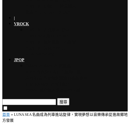
ONE OK ROCK 擔任道奇…
YOSHIKI 連續三年於美國大…
龍玄とし（Toshl／X JAP…
|
VROCK
YOSHIKI 古典專輯《Ete…
LUNA SEA 新曲〈FORE…
YOSHIKI 眾星雲集、心願實…
YOSHIKI 與MIYAVI共…
Affective Synerg…
JPOP
ORANGE RANGE 燃燒熱…
VIBY 青春少年的自由氛圍、夏…
木村拓哉 首次海外巡演加碼新專輯…
THE RAMPAGE 9月來台…
EMNW 融合饒舌節奏旋律，獻上…
搜尋
首頁
»
LUNA SEA 名曲成為列車進站旋律，實現夢想以音樂傳承促進故鄉地
方發展