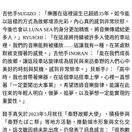
吉他手SUGIZO ：「樂團在這裡誕生已超過35年，如今能
以這樣的方式為故鄉增添光彩，內心真的感到非常欣慰。
今後也會以 LUNA SEA 的身分更加精進，將音樂傳遞給更
多人。」RYUICHI：「在這座將持續被許多人使用的車站
裡，我們的音樂能夠被播放……這讓我有一種，在某處默
默被支撐著的感覺。」吉他手INORAN ：「能在我們成長
的故鄉，讓這段車站旋律成為居民與來訪秦野的人們心中
美好的時刻與契機，感到非常榮幸。」貝斯手J ：「高中
時，我也曾帶著樂器，在這個車站搭車上學，心裡一直想
著『一定要闖出大事業』。希望透過音樂旋律，能讓在此
往來的年輕人明白，做夢、追夢，以及夢想一定能實現的
重要性。」
鼓手真矢於2023年5月就任「秦野故鄉大使」，積極參與
「秦野たばこ祭」等地方活動，推動城市形象與文化交
流。這次雖因病未能出席，仍發表了訊息感言：「很抱歉