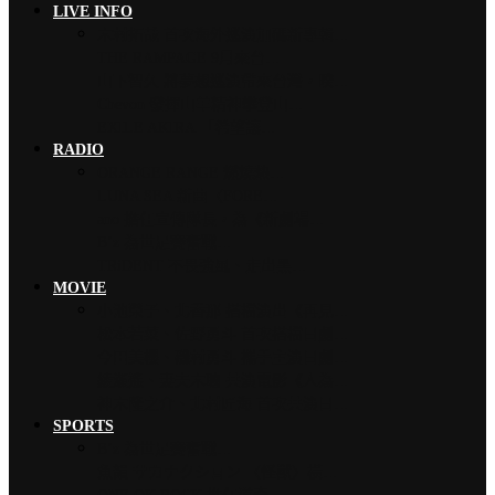
LIVE INFO
木村拓哉 首次海外巡演加碼新專輯…
THE RAMPAGE 9月來台…
山下智久 將夢想巡演帶來台灣，暌…
Chevon 發揮山羊精神攀登山…
EXILE AKIRA 「希望讓…
RADIO
ORANGE RANGE 燃燒熱…
LUNA SEA 新曲〈FORE…
ano 擔任宣傳隊長，為《新劇場…
B’z 為世足賽奮戰…
TRiDENT 不畏強風、走出黑…
MOVIE
小池榮子、北香那 搭檔演出《再見…
松本若菜、佐野勇斗 首次搭檔日劇…
今田美櫻、磯村勇斗 攜手主演日劇…
綾瀨遙、妻夫木聰 共演電影《人為…
神木隆之介、北村匠海 首次共演日…
SPORTS
B’z 為世足賽奮戰…
魚韻 サカナクション 〈怪獸〉橫…