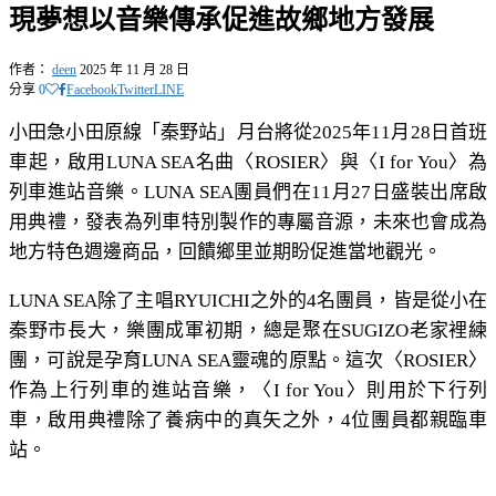
現夢想以音樂傳承促進故鄉地方發展
作者：
deen
2025 年 11 月 28 日
分享
0
Facebook
Twitter
LINE
小田急小田原線「秦野站」月台將從2025年11月28日首班
車起，啟用LUNA SEA名曲〈ROSIER〉與〈I for You〉為
列車進站音樂。LUNA SEA團員們在11月27日盛裝出席啟
用典禮，發表為列車特別製作的專屬音源，未來也會成為
地方特色週邊商品，回饋鄉里並期盼促進當地觀光。
LUNA SEA除了主唱RYUICHI之外的4名團員，皆是從小在
秦野市長大，樂團成軍初期，總是聚在SUGIZO老家裡練
團，可說是孕育LUNA SEA靈魂的原點。這次〈ROSIER〉
作為上行列車的進站音樂，〈I for You〉則用於下行列
車，啟用典禮除了養病中的真矢之外，4位團員都親臨車
站。