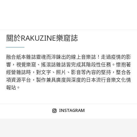
關於RAKUZINE樂窟誌
融合紙本雜誌靈魂而淬鍊出的線上音樂誌！走過疫情的影
響，視覺樂窟、搖滾誌雜誌皆完成其階段性任務。懷抱著
經營雜誌時，對文字、照片、影音等內容的堅持，整合各
項資源平台，製作兼具廣度與深度的日本流行音樂文化情
報站。
INSTAGRAM