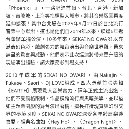
『SEKAI NO OWARI ASIA TOUR 2025
「Phoenix」』，一路唱進首爾、台北、香港、新加
坡、吉隆坡、上海等指標型大城市，將其音樂版圖再度
延伸擴張！其中台北場在2025年9月27日於台北流行
音樂中心舉辦，這也是他們自2019年以來，睽違6年返
台舉辦單獨公演。10多年來，SEKAI NO OWARI 以充
滿奇幻色彩、戲劇張力的舞台演出與音樂世界觀，帶來
無盡的驚喜與感動，他們表示此次巡演將帶來更升級的
現場演出體驗，請大家務必到場支持！
2010年成軍的SEKAI NO OWARI，由Nakajin、
Fukase、Saori、DJ LOVE組成。四人憑藉首張專輯
《EARTH》展現驚人音樂實力，隔年正式主流出道。
他們不受風格限制，作品橫跨流行與黑暗美學，並以猶
如主題樂園般的舞台演出著稱，擅長打造現實與幻想交
界的夢境國度。SEKAI NO OWARI深受各年齡層樂迷
喜愛，經典名曲如〈Hey Ho〉、〈Dragon Night〉、