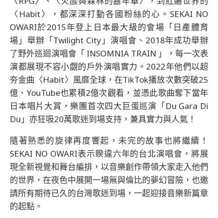
〈RPG〉、〈火燄與森林的嘉年華〉，到紅遍世界的
〈Habit〉，都深深打動各國粉絲的心。SEKAI NO
OWARI於2015年登上日本最大級的會場「日產體育
場」舉辦「Twilight City」演唱會、2018年成功舉辦
了野外巡迴演唱會「 INSOMNIA TRAIN 」，每一次表
演都展現不容小覷的戶外演唱實力。2022年他們以超
夯金曲〈Habit〉風靡全球，在TikTok播放次數突破25
億、YouTube也累積2億次觀看，並憑此歌曲奪下當年
日本唱片大賞，樂團首次四大巨蛋巡演「Du Gara Di
Du」亦狂吸20萬歌迷到場支持，兼具實力與人氣！
隨著熟悉的旋律再度響起，未完的故事也將繼續！
SEKAI NO OWARI表示睽違六年的台北演唱會，將展
現全新視覺和舞台編排，以音樂創作帶領大家走入他們
的世界，在夜色中展開一場無與倫比的夢幻冒險，也邀
請所有期待已久的台灣歌迷到場，一起迎接音樂新篇章
的起點。