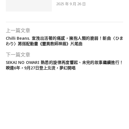
2025 年 9 月 26 日
上一篇文章
Chilli Beans. 宣洩出活著的痛感，擁抱人類的脆弱！新曲〈ひま
わり〉將搭配動畫《靈異教師神眉》片尾曲
下一篇文章
SEKAI NO OWARI 熟悉的旋律再度響起、未完的故事繼續進行！
睽違6年，9月27日登上北流，夢幻開唱