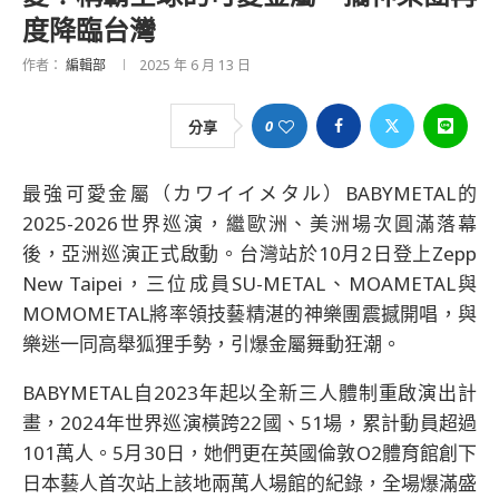
度降臨台灣
作者：
編輯部
2025 年 6 月 13 日
0
分享
最強可愛金屬（カワイイメタル）BABYMETAL的
2025-2026世界巡演，繼歐洲、美洲場次圓滿落幕
後，亞洲巡演正式啟動。台灣站於10月2日登上Zepp
New Taipei，三位成員SU-METAL、MOAMETAL與
MOMOMETAL將率領技藝精湛的神樂團震撼開唱，與
樂迷一同高舉狐狸手勢，引爆金屬舞動狂潮。
BABYMETAL自2023年起以全新三人體制重啟演出計
畫，2024年世界巡演橫跨22國、51場，累計動員超過
101萬人。5月30日，她們更在英國倫敦O2體育館創下
日本藝人首次站上該地兩萬人場館的紀錄，全場爆滿盛