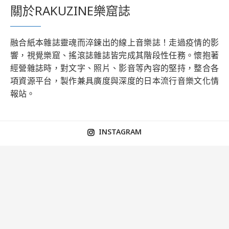
關於RAKUZINE樂窟誌
融合紙本雜誌靈魂而淬鍊出的線上音樂誌！走過疫情的影
響，視覺樂窟、搖滾誌雜誌皆完成其階段性任務。懷抱著
經營雜誌時，對文字、照片、影音等內容的堅持，整合各
項資源平台，製作兼具廣度與深度的日本流行音樂文化情
報站。
INSTAGRAM