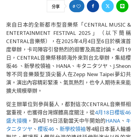
0
分享
來自日本的全新都市型音樂祭「CENTRAL MUSIC &
ENTERTAINMENT FESTIVAL 2025」（以下簡稱
CENTRAL音樂祭），在2025年4月4日至6日於橫濱首
度舉辦，卡司陣容引發熱烈的迴響及高度討論。4月19
日，CENTRAL音樂祭移師海外來到台北舉辦，集結櫻
坂46 、新學校領袖、HANA、キタニタツヤ、J.Sheon
等不同音樂類型頂尖藝人在Zepp New Taipei夢幻共
演。演出內容精彩緊湊、氣氛熱烈，也令人期待未來能
擴大規模舉辦。
從主辦單位到參與藝人，都對這次CENTRAL音樂祭相
當重視，也獲得台灣媒體高度關注，從
4月18日櫻坂46
盛大接機
，到4月19日活動當天中午開始的
HANA
、
キ
タニタツヤ
、
櫻坂46
、
新學校領袖
等4組日本藝人輪番