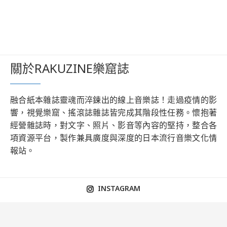
關於RAKUZINE樂窟誌
融合紙本雜誌靈魂而淬鍊出的線上音樂誌！走過疫情的影
響，視覺樂窟、搖滾誌雜誌皆完成其階段性任務。懷抱著
經營雜誌時，對文字、照片、影音等內容的堅持，整合各
項資源平台，製作兼具廣度與深度的日本流行音樂文化情
報站。
INSTAGRAM