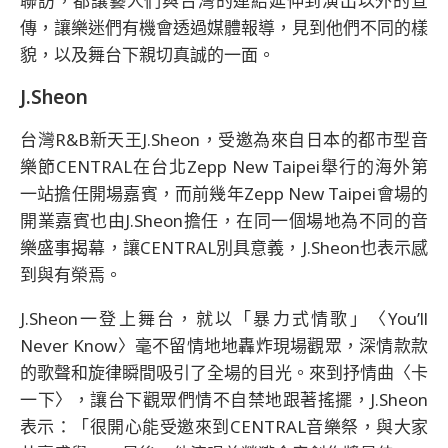
聯訪，都讓藝人們與台灣的連結延伸到演出以外的宣
傳，讓樂迷們有機會透過媒體報導，見到他們不同的樣
貌，以及舞台下親切真誠的一面。
J.Sheon
台灣R&B新天王J.Sheon，受邀為來自日本的都市型音
樂節CENTRAL在台北Zepp New Taipei舉行的海外第
一站擔任開場嘉賓，而前幾年Zepp New Taipei會場的
開業嘉賓也由J.Sheon擔任，在同一個場地為不同的音
樂盛事揭幕，讓CENTRAL別具意義，J.Sheon也表示感
到與有榮焉。
J.Sheon一登上舞台，就以「暴力式情歌」〈You’ll
Never Know〉毫不留情地地轟炸現場觀眾，深情款款
的歌聲和旋律瞬間吸引了全場的目光。來到抒情曲〈卡
一下〉，讓台下觀眾們情不自禁地跟著搖擺，J.Sheon
表示：「很開心能受邀來到CENTRAL音樂祭，與大家