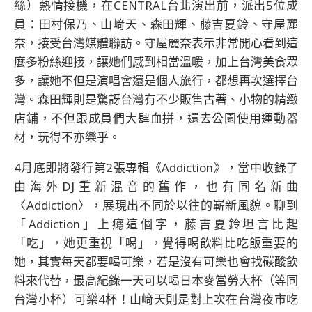
絲）熱情接機，在CENTRAL台北演出前，派出5位成
員：田村保乃、山﨑天、森田輝、藤吉夏鈴、守屋麗
奈，接受台灣媒體聯訪。守屋麗奈表示非常開心看到這
麼多粉絲迎接，讓她們感到相當溫暖，加上台灣美食眾
多，讓她不但是演唱會還是個人旅行，都想再次選擇台
灣。森田輝則是驚訝台灣有不少販售古著、小物的精緻
店鋪，不但跟成員們大肆血拼，還去公園使用運動器
材，玩得不亦樂乎。
4月底即將發行第2張專輯《Addiction》，當中收錄了
由海外DJ重新混音的舊作，也有同名新曲
〈Addiction〉，展現出不同於以往的嶄新風貌。聊到
「Addiction」上癮這個字，藤吉夏鈴坦言比起
「吃」，她更重視「喝」，覺得喝飲料比吃飯重要的
她，其實每天都要喝可樂，若是沒有可樂也會找碳酸飲
料來代替，最高紀錄一天可以喝日本麥當勞大杯（等同
台灣小杯）可樂4杯！山﨑天則是對上次在台灣夜市吃