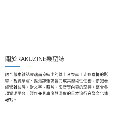
關於RAKUZINE樂窟誌
融合紙本雜誌靈魂而淬鍊出的線上音樂誌！走過疫情的影
響，視覺樂窟、搖滾誌雜誌皆完成其階段性任務。懷抱著
經營雜誌時，對文字、照片、影音等內容的堅持，整合各
項資源平台，製作兼具廣度與深度的日本流行音樂文化情
報站。