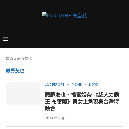
首頁
»
蕨野友也
蕨野友也
LIVE REPORT
MOVIE
NEWS
蕨野友也、搗宮姫奈 《超人力霸
王 布雷薩》男女主角現身台灣特
映會
2024 年 3 月 30 日