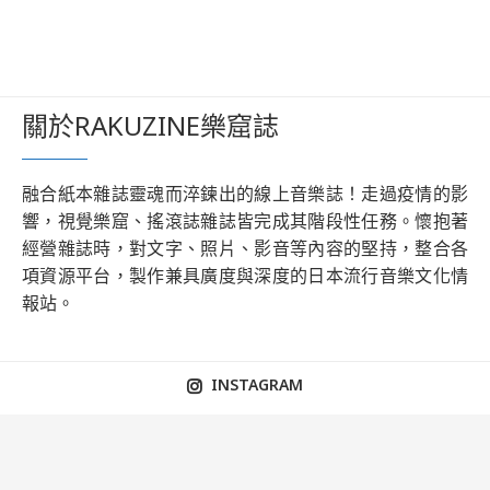
關於RAKUZINE樂窟誌
融合紙本雜誌靈魂而淬鍊出的線上音樂誌！走過疫情的影
響，視覺樂窟、搖滾誌雜誌皆完成其階段性任務。懷抱著
經營雜誌時，對文字、照片、影音等內容的堅持，整合各
項資源平台，製作兼具廣度與深度的日本流行音樂文化情
報站。
INSTAGRAM