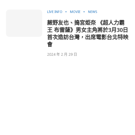
LIVE INFO
MOVIE
NEWS
蕨野友也、搗宮姫奈 《超人力霸
王 布雷薩》男女主角將於3月30日
首次造訪台灣，出席電影台北特映
會
2024 年 2 月 29 日