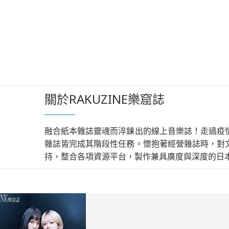
關於RAKUZINE樂窟誌
融合紙本雜誌靈魂而淬鍊出的線上音樂誌！走過疫
雜誌皆完成其階段性任務。懷抱著經營雜誌時，對
持，整合各項資源平台，製作兼具廣度與深度的日