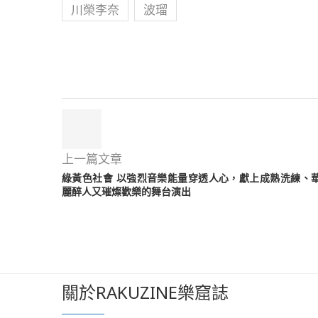
川榮李奈
波瑠
上一篇文章
綠黃色社會 以強烈音樂能量穿透人心，獻上成熟洗練、
麗醉人又璀燦歡樂的舞台演出
關於RAKUZINE樂窟誌