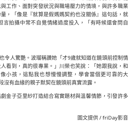
兒與工作、面對突發狀況與職場壓力的情境，與許多職業
力量，「像是『就算是假媽媽契約也沒關係』這句話，就
坦言拍攝中常不自覺情緒過度投入，「有時候還會問自
也令人驚艷。波瑠稱讚她「才9歲就知道在鏡頭前控制情
大人看到，真的很專業。」川榮也笑說：「她跟我說，和
太像小孩，這點我也想慢慢調整，學會當個更可靠的大
段沒有血緣的親子默契在鏡頭前真實流露。
編劇金子亞里紗打造結合寫實題材與溫馨情節，引發許多
圖文提供 / friDay影音