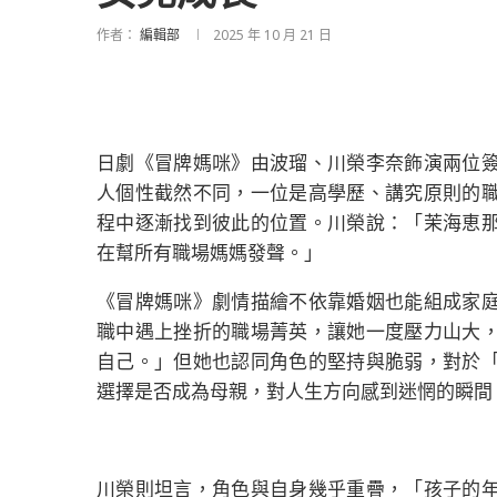
作者：
編輯部
2025 年 10 月 21 日
日劇《冒牌媽咪》由波瑠、川榮李奈飾演兩位
人個性截然不同，一位是高學歷、講究原則的
程中逐漸找到彼此的位置。川榮說：「茉海恵
在幫所有職場媽媽發聲。」
《冒牌媽咪》劇情描繪不依靠婚姻也能組成家
職中遇上挫折的職場菁英，讓她一度壓力山大
自己。」但她也認同角色的堅持與脆弱，對於
選擇是否成為母親，對人生方向感到迷惘的瞬間
川榮則坦言，角色與自身幾乎重疊，「孩子的