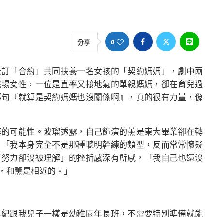
0
分享
簽訂「合約」共同扶養一名女孩的「契約媽媽」，劇中兩
職場女性，一位是直率又接地氣的單親媽媽，卻在育兒過
那句『就算是契約媽媽也沒關係啊』，真的很有力量，像
庭的可能性。波瑠透露，自己飾演的薰是東大畢業卻在轉
，「我本身完全不是那種聰明幹練的類型，反而常常懷疑
「努力卻沒被理解」的挫折感深有所感，「我自己也還沒
，和薰是相近的。」
年紀跟我兒子一樣是幼稚園年長班，不需要特別準備就能