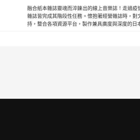
融合紙本雜誌靈魂而淬鍊出的線上音樂誌！走過疫
雜誌皆完成其階段性任務。懷抱著經營雜誌時，對
持，整合各項資源平台，製作兼具廣度與深度的日