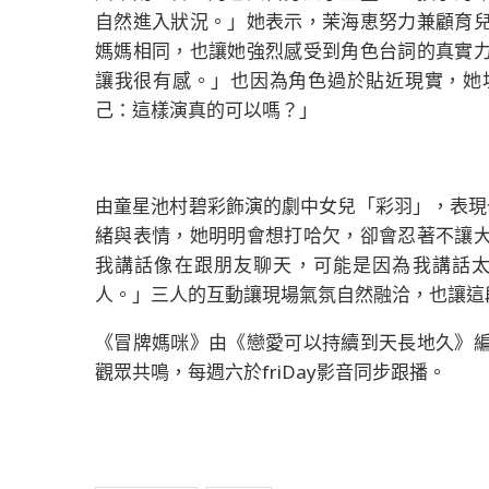
自然進入狀況。」她表示，茉海恵努力兼顧育
媽媽相同，也讓她強烈感受到角色台詞的真實
讓我很有感。」也因為角色過於貼近現實，她
己：這樣演真的可以嗎？」
由童星池村碧彩飾演的劇中女兒「彩羽」，表現
緒與表情，她明明會想打哈欠，卻會忍著不讓
我講話像在跟朋友聊天，可能是因為我講話
人。」三人的互動讓現場氣氛自然融洽，也讓這
《冒牌媽咪》由《戀愛可以持續到天長地久》
觀眾共鳴，每週六於friDay影音同步跟播。