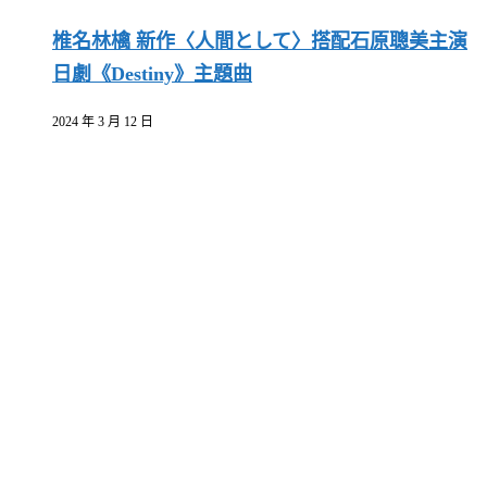
椎名林檎 新作〈人間として〉搭配石原聰美主演
日劇《Destiny》主題曲
2024 年 3 月 12 日