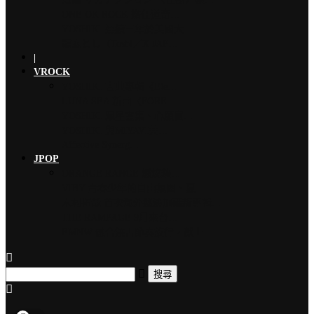
ONE OK ROCK 擔任道奇…
YOSHIKI 連續三年於美國大…
龍玄とし（Toshl／X JAP…
|
VROCK
YOSHIKI 古典專輯《Ete…
LUNA SEA 新曲〈FORE…
YOSHIKI 眾星雲集、心願實…
YOSHIKI 與MIYAVI共…
Affective Synerg…
JPOP
ORANGE RANGE 燃燒熱…
VIBY 青春少年的自由氛圍、夏…
木村拓哉 首次海外巡演加碼新專輯…
THE RAMPAGE 9月來台…
EMNW 融合饒舌節奏旋律，獻上…
搜尋