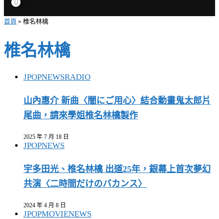
首頁
»
椎名林檎
椎名林檎
JPOP
NEWS
RADIO
山內惠介 新曲〈闇にご用心〉結合動畫鬼太郎片
尾曲，請來學姐椎名林檎製作
2025 年 7 月 18 日
JPOP
NEWS
宇多田光、椎名林檎 出道25年，銀幕上首次夢幻
共演〈二時間だけのバカンス〉
2024 年 4 月 8 日
JPOP
MOVIE
NEWS