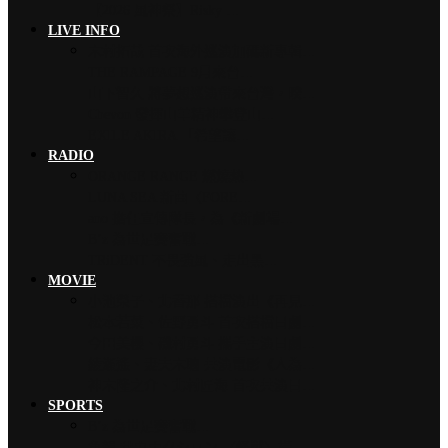
【2026 風神祭】Risky …
LIVE INFO
木村拓哉 首次海外巡演加碼新專輯…
THE RAMPAGE 9月來台…
山下智久 將夢想巡演帶來台灣，暌…
Chevon 發揮山羊精神攀登山…
EXILE AKIRA 「希望讓…
RADIO
ORANGE RANGE 燃燒熱…
LUNA SEA 新曲〈FORE…
ano 擔任宣傳隊長，為《新劇場…
B’z 為世足賽奮戰…
TRiDENT 不畏強風、走出黑…
MOVIE
小池榮子、北香那 搭檔演出《再見…
松本若菜、佐野勇斗 首次搭檔日劇…
今田美櫻、磯村勇斗 攜手主演日劇…
綾瀨遙、妻夫木聰 共演電影《人為…
神木隆之介、北村匠海 首次共演日…
SPORTS
B’z 為世足賽奮戰…
魚韻 サカナクション 〈怪獸〉橫…