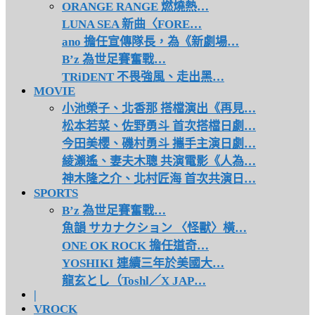
ORANGE RANGE 燃燒熱…
LUNA SEA 新曲〈FORE…
ano 擔任宣傳隊長，為《新劇場…
B’z 為世足賽奮戰…
TRiDENT 不畏強風、走出黑…
MOVIE
小池榮子、北香那 搭檔演出《再見…
松本若菜、佐野勇斗 首次搭檔日劇…
今田美櫻、磯村勇斗 攜手主演日劇…
綾瀨遙、妻夫木聰 共演電影《人為…
神木隆之介、北村匠海 首次共演日…
SPORTS
B’z 為世足賽奮戰…
魚韻 サカナクション 〈怪獸〉橫…
ONE OK ROCK 擔任道奇…
YOSHIKI 連續三年於美國大…
龍玄とし（Toshl／X JAP…
|
VROCK