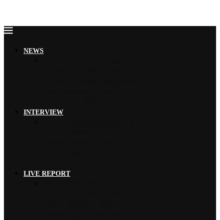
NEWS
VIBY 青春少年的自由氛圍、夏…
小池榮子、北香那 搭檔演出《再見…
木村拓哉 首次海外巡演加碼新專輯…
THE RAMPAGE 9月來台…
YOSHIKI 古典專輯《Ete…
INTERVIEW
EMNW 融合饒舌節奏旋律，獻上…
Faulieu. 珍惜有苦有甜的…
【2026 風神祭】TRiDEN…
【2026 風神祭】MAGMAZ…
【2026 風神祭】Risky …
LIVE REPORT
MISIA 米希亞 渾厚高亢、澎…
YOSHIKI 眾星雲集、心願實…
【2026 風神祭】TRiDEN…
【2026 風神祭】MAGMAZ…