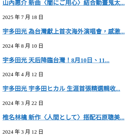
山內惠介 新曲〈闇にご用心〉結合動畫鬼太...
2025 年 7 月 18 日
宇多田光 為台灣獻上首次海外演唱會，感激...
2024 年 8 月 10 日
宇多田光 天后降臨台灣！8月10日、11...
2024 年 4 月 12 日
宇多田光 宇多田ヒカル 生涯首張精選輯收...
2024 年 3 月 22 日
椎名林檎 新作〈人間として〉搭配石原聰美...
2024 年 3 月 12 日