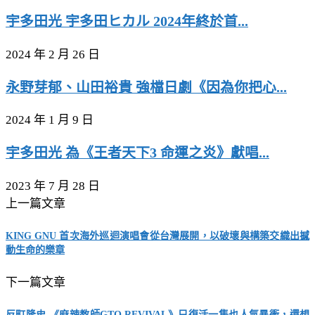
宇多田光 宇多田ヒカル 2024年終於首...
2024 年 2 月 26 日
永野芽郁、山田裕貴 強檔日劇《因為你把心...
2024 年 1 月 9 日
宇多田光 為《王者天下3 命運之炎》獻唱...
2023 年 7 月 28 日
上一篇文章
KING GNU 首次海外巡迴演唱會從台灣展開，以破壞與構築交織出撼
動生命的樂章
下一篇文章
反町隆史 《麻辣教師GTO REVIVAL》只復活一集也人氣暴衝，還想