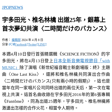
JPOP
NEWS
宇多田光、椎名林檎 出道25年，銀幕上
首次夢幻共演〈二時間だけのバカンス〉
作者：
編輯部
2024 年 4 月 8 日
分享
0
Facebook
Twitter
LINE
本週4月10日發行首張精選輯《SCIENCE FICTION》的宇
多田光，將在4月13日登上
日本全新音樂電視節目「with
MUSIC」
除了演唱《新世紀福音戰士新劇場版：終》主題
曲〈One Last Kiss〉，還將和椎名林檎共同演出合作曲
〈二時間だけのバカンス(只有兩小時的假期)〉，這也是
當年在同一家唱片公司同時出道的兩位天后，第一次在電
視上共演。這首名曲收錄在宇多田光2016年的第6張專輯
《Fantôme》，同為出道25週年，宇多田光、椎名林檎將
激盪出怎樣的合作火花，相當令人期待。