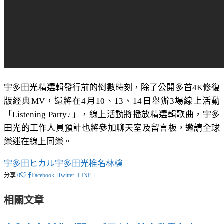
宇多田光精選輯發行前的倒數時刻，除了公開多首4K修復
版經典MV，還將在4月10、13、14日舉辦3場線上活動
「Listening Party♪」，線上活動將播放精選輯歌曲，宇多
田光的工作人員預計也將參加聊天室及留言板，邀請全球
樂迷在線上同樂。
宇多田ヒカル
宇多田光
椎名林檎
分享
0
Facebook
Twitter
LINE
相關文章