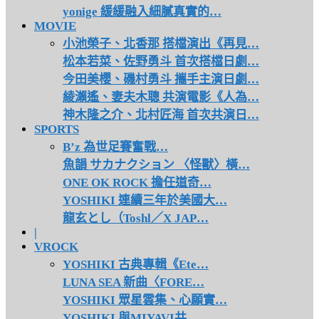
yonige 緩緩融入細膩真實的…
MOVIE
小池榮子、北香那 搭檔演出《再見…
松本若菜、佐野勇斗 首次搭檔日劇…
今田美櫻、磯村勇斗 攜手主演日劇…
綾瀨遙、妻夫木聰 共演電影《人為…
神木隆之介、北村匠海 首次共演日…
SPORTS
B’z 為世足賽奮戰…
魚韻 サカナクション 〈怪獸〉橫…
ONE OK ROCK 擔任道奇…
YOSHIKI 連續三年於美國大…
龍玄とし（Toshl／X JAP…
|
VROCK
YOSHIKI 古典專輯《Ete…
LUNA SEA 新曲〈FORE…
YOSHIKI 眾星雲集、心願實…
YOSHIKI 與MIYAVI共…