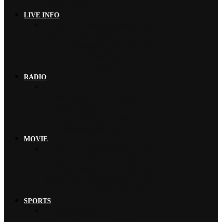
【2026 風神祭】Risky …
LIVE INFO
木村拓哉 首次海外巡演加碼新專輯…
THE RAMPAGE 9月來台…
山下智久 將夢想巡演帶來台灣，暌…
Chevon 發揮山羊精神攀登山…
EXILE AKIRA 「希望讓…
RADIO
LUNA SEA 新曲〈FORE…
ano 擔任宣傳隊長，為《新劇場…
B’z 為世足賽奮戰…
TRiDENT 不畏強風、走出黑…
yonige 緩緩融入細膩真實的…
MOVIE
小池榮子、北香那 搭檔演出《再見…
松本若菜、佐野勇斗 首次搭檔日劇…
今田美櫻、磯村勇斗 攜手主演日劇…
綾瀨遙、妻夫木聰 共演電影《人為…
神木隆之介、北村匠海 首次共演日…
SPORTS
B’z 為世足賽奮戰…
魚韻 サカナクション 〈怪獸〉橫…