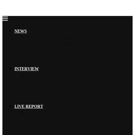
NEWS
小池榮子、北香那 搭檔演出《再見…
木村拓哉 首次海外巡演加碼新專輯…
THE RAMPAGE 9月來台…
YOSHIKI 古典專輯《Ete…
EMNW 融合饒舌節奏旋律，獻上…
INTERVIEW
EMNW 融合饒舌節奏旋律，獻上…
Faulieu. 珍惜有苦有甜的…
【2026 風神祭】TRiDEN…
【2026 風神祭】MAGMAZ…
【2026 風神祭】Risky …
LIVE REPORT
MISIA 米希亞 渾厚高亢、澎…
YOSHIKI 眾星雲集、心願實…
【2026 風神祭】TRiDEN…
【2026 風神祭】MAGMAZ…