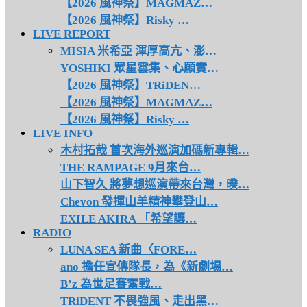
【2026 風神祭】MAGMAZ…
【2026 風神祭】Risky …
LIVE REPORT
MISIA 米希亞 渾厚高亢、澎…
YOSHIKI 眾星雲集、心願實…
【2026 風神祭】TRiDEN…
【2026 風神祭】MAGMAZ…
【2026 風神祭】Risky …
LIVE INFO
木村拓哉 首次海外巡演加碼新專輯…
THE RAMPAGE 9月來台…
山下智久 將夢想巡演帶來台灣，暌…
Chevon 發揮山羊精神攀登山…
EXILE AKIRA 「希望讓…
RADIO
LUNA SEA 新曲〈FORE…
ano 擔任宣傳隊長，為《新劇場…
B’z 為世足賽奮戰…
TRiDENT 不畏強風、走出黑…