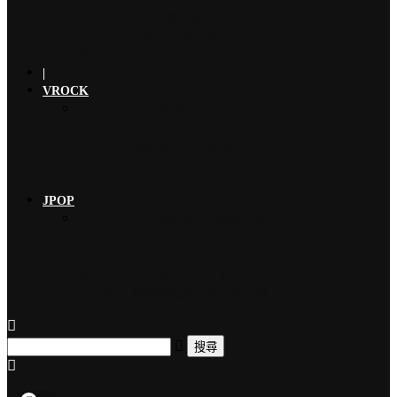
ONE OK ROCK 擔任道奇…
YOSHIKI 連續三年於美國大…
龍玄とし（Toshl／X JAP…
|
VROCK
YOSHIKI 古典專輯《Ete…
LUNA SEA 新曲〈FORE…
YOSHIKI 眾星雲集、心願實…
YOSHIKI 與MIYAVI共…
Affective Synerg…
JPOP
木村拓哉 首次海外巡演加碼新專輯…
THE RAMPAGE 9月來台…
EMNW 融合饒舌節奏旋律，獻上…
MISIA 米希亞 渾厚高亢、澎…
山下智久 將夢想巡演帶來台灣，暌…
搜尋