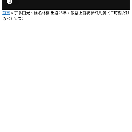
首頁
»
宇多田光、椎名林檎 出道25年，銀幕上首次夢幻共演〈二時間だけ
のバカンス〉