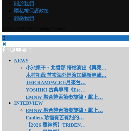
關於我們
隱私權保護政策
聯絡我們
@2026 - RAKU MUSIC All Right Reserved.
NEWS
小池榮子、北香那 搭檔演出《再見…
木村拓哉 首次海外巡演加碼新專輯…
THE RAMPAGE 9月來台…
YOSHIKI 古典專輯《Ete…
EMNW 融合饒舌節奏旋律，獻上…
INTERVIEW
EMNW 融合饒舌節奏旋律，獻上…
Faulieu. 珍惜有苦有甜的…
【2026 風神祭】TRiDEN…