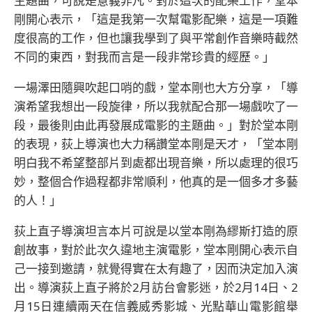
主題曲，可說是意義非凡。對於這次的配樂工作，堂本
剛開心表示，「這是我第一次幫電影配樂，這是一項難
度很高的工作，但也讓我學到了與平常創作音樂時截然
不同的東西，對我而言是一段非常珍貴的經歷。」
一場澤田隨興吹起口哨的戲，堂本剛也大方分享，「導
演希望我想出一段旋律，所以我就配合那一場戲吹了一
段，最後則由此再發展成電影的主題曲。」對於堂本剛
的表現，荻上導演也大力稱讚堂本剛是天才，「堂本剛
明白我不希望整部片到處都出現音樂，所以處理的很巧
妙，整個合作過程都非常順利，他真的是一個多才多藝
的人！」
荻上直子導演坦言本片可說是以堂本剛為繆斯打造的原
創故事，對於此次久違地主演電影，堂本剛開心表示自
己一接到邀請，就覺得實在太有趣了，因而決定加入演
出。導演荻上直子將於2月訪台會影迷，於2月14日、2
月15日連續兩天在信義威秀影城、光點華山電影館舉