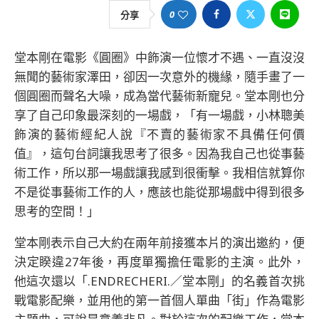
0
分享
堂本剛在電影《圓圈》中飾演一位懷才不遇、一直沒沒
無聞的藝術家澤田，卻因一次意外的機緣，隨手畫了一
個圓圈而聲名大噪，成為當代藝術新寵兒。堂本剛也分
享了自己印象最深刻的一場戲，「有一場戲，小林聰美
飾演的藝術經紀人說『不賣的藝術家不具備任何價
值』，這句台詞讓我思考了很多。因為我自己也從事藝
術工作，所以那一場戲讓我感到很衝擊。我相信就算你
不是從事藝術工作的人，應該也能從那場戲中得到很多
思考的空間！」
堂本剛表示自己大約在兩年前接獲本片的演出邀約，便
決定睽違27年後，再度單獨擔任電影的主演。此外，
他這次還以「.ENDRECHERI.／堂本剛」的名義首次挑
戰電影配樂，並用他的第一首個人單曲「街」作為電影