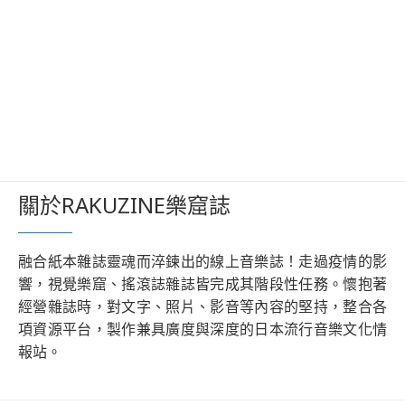
關於RAKUZINE樂窟誌
融合紙本雜誌靈魂而淬鍊出的線上音樂誌！走過疫情的影
響，視覺樂窟、搖滾誌雜誌皆完成其階段性任務。懷抱著
經營雜誌時，對文字、照片、影音等內容的堅持，整合各
項資源平台，製作兼具廣度與深度的日本流行音樂文化情
報站。