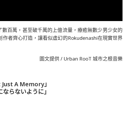
都累積了數百萬，甚至破千萬的上億流量，療癒無數少男少女的
創作者齊心打造，讓看似虛幻的Rokudenashi在現實世界
圖文提供 / Urban RooT 城市之根音樂
t Just A Memory」
い出にならないように」