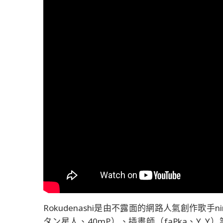
Rokudenashi是由不露面的網路人氣創作歌手nin
タン星人、40mP）、插畫師（faPka、Y