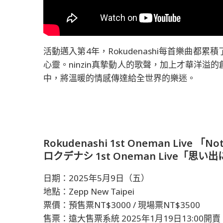
活動邁入第4年，Rokudenashi每首樂曲
心靈。ninzin真摯動人的歌聲，加上才華洋溢的
中，將溫暖的情感傳達給全世界的樂迷。
Rokudenashi 1st Oneman Live 「No
ロクデナシ 1st Oneman Live「思
日期：2025年5月9日（五）
地點：Zepp New Taipei
票價：預售票NT$3000 / 現場票NT$3500
售票：遠大售票系統 2025年1月19日13:00開賣