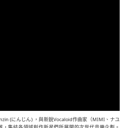
zin (にんじん) ，與新銳Vocaloid作曲家（MIMI、ナユ
_Y）等，集結各領域創作新星們所展開的次世代音樂企劃。