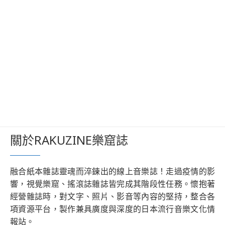
關於RAKUZINE樂窟誌
融合紙本雜誌靈魂而淬鍊出的線上音樂誌！走過疫情的影
響，視覺樂窟、搖滾誌雜誌皆完成其階段性任務。懷抱著
經營雜誌時，對文字、照片、影音等內容的堅持，整合各
項資源平台，製作兼具廣度與深度的日本流行音樂文化情
報站。