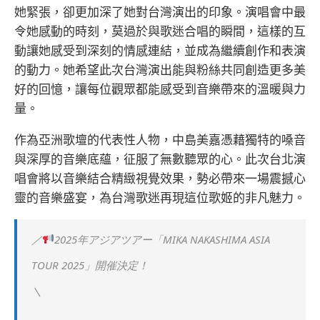
她緊張，卻更加深了她對台灣演出的印象。演唱會中最
令她感動的時刻，莫過於與歌迷合唱的瞬間，這樣的互
動讓她感受到深刻的情感連結，並成為繼續創作和表演
的動力。她希望此次台灣演出能與粉絲共同創造更多美
好的回憶，讓每位觀眾都能感受到音樂帶來的溫暖與力
量。
作為亞洲歌壇的代表性人物，中島美嘉憑藉獨特的嗓音
與深厚的音樂底蘊，征服了無數聽眾的心。此次台北演
唱會將以音樂結合精緻視覺效果，勢必帶來一場震撼心
靈的音樂盛宴，為台灣歌迷再現這位歌姬的非凡魅力。
／
2025年アジアツアー「MIKA NAKASHIMA ASIA
TOUR 2025」開催決定！
＼