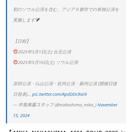
初のソウル公演を含む、アジア６都市での単独公演を
実施します
【日程】
2025年3月1日(土) 台北公演
2025年5月10日(土) ソウル公演
深圳公演・仏山公演・杭州公演・蘇州公演 (開催日後
日発表)…
pic.twitter.com/ApdDDcRai9
— 中島美嘉スタッフ (@nakashima_mika_)
November
15, 2024