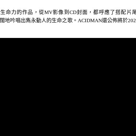
，這首充滿生命力的作品，從MV影像到CD封面，都呼應了搭
闊地吟唱出雋永動人的生命之歌。ACIDMAN還公佈將於202