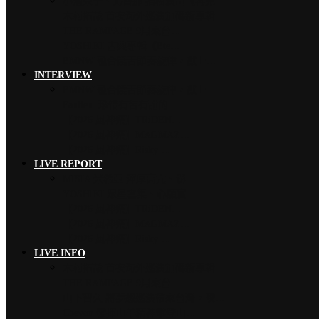
小池榮子、北香那 搭檔演出《再見…
木村拓哉 首次海外巡演加碼新專輯…
THE RAMPAGE 9月來台…
YOSHIKI 古典專輯《Ete…
EMNW 融合饒舌節奏旋律，獻上…
INTERVIEW
EMNW 融合饒舌節奏旋律，獻上…
Faulieu. 珍惜有苦有甜的…
【2026 風神祭】TRiDEN…
【2026 風神祭】MAGMAZ…
【2026 風神祭】Risky …
LIVE REPORT
MISIA 米希亞 渾厚高亢、澎…
YOSHIKI 眾星雲集、心願實…
【2026 風神祭】TRiDEN…
【2026 風神祭】MAGMAZ…
【2026 風神祭】Risky …
LIVE INFO
木村拓哉 首次海外巡演加碼新專輯…
THE RAMPAGE 9月來台…
山下智久 將夢想巡演帶來台灣，暌…
Chevon 發揮山羊精神攀登山…