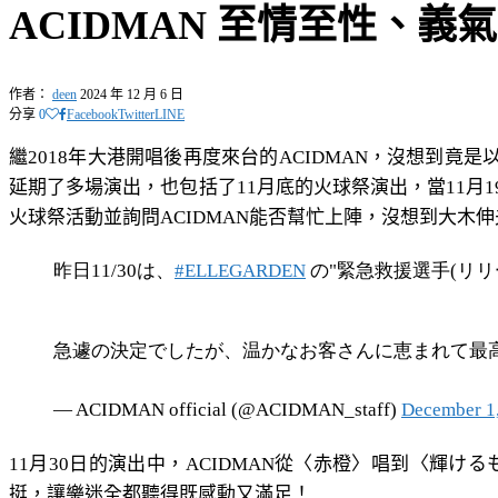
ACIDMAN 至情至性、
作者：
deen
2024 年 12 月 6 日
分享
0
Facebook
Twitter
LINE
繼2018年大港開唱後再度來台的ACIDMAN，沒想到竟
延期了多場演出，也包括了11月底的火球祭演出，當11月
火球祭活動並詢問ACIDMAN能否幫忙上陣，沒想到大
昨日11/30は、
#ELLEGARDEN
の"緊急救援選手(リリーフ
急遽の決定でしたが、温かなお客さんに恵まれて最
— ACIDMAN official (@ACIDMAN_staff)
December 1
11月30日的演出中，ACIDMAN從〈赤橙〉唱到〈輝ける
挺，讓樂迷全都聽得既感動又滿足！