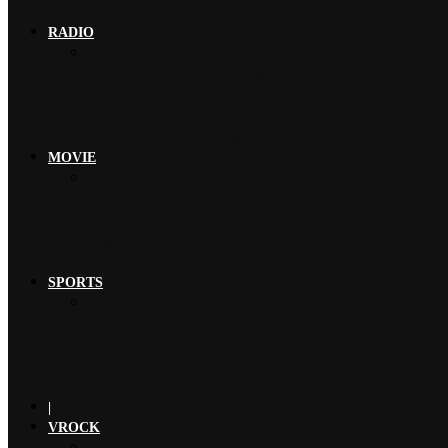
EXILE AKIRA 「希望讓…
RADIO
LUNA SEA 新曲〈FORE…
ano 擔任宣傳隊長，為《新劇場…
B’z 為世足賽奮戰…
TRiDENT 不畏強風、走出黑…
yonige 緩緩融入細膩真實的…
MOVIE
小池榮子、北香那 搭檔演出《再見…
松本若菜、佐野勇斗 首次搭檔日劇…
今田美櫻、磯村勇斗 攜手主演日劇…
綾瀨遙、妻夫木聰 共演電影《人為…
神木隆之介、北村匠海 首次共演日…
SPORTS
B’z 為世足賽奮戰…
魚韻 サカナクション 〈怪獸〉橫…
ONE OK ROCK 擔任道奇…
YOSHIKI 連續三年於美國大…
龍玄とし（Toshl／X JAP…
|
VROCK