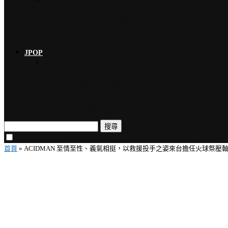
YOSHIKI 古典專輯《Ete…
LUNA SEA 新曲〈FORE…
YOSHIKI 眾星雲集、心願實…
YOSHIKI 與MIYAVI共…
Affective Synerg…
JPOP
木村拓哉 首次海外巡演加碼新專輯…
THE RAMPAGE 9月來台…
EMNW 融合饒舌節奏旋律，獻上…
MISIA 米希亞 渾厚高亢、澎…
山下智久 將夢想巡演帶來台灣，暌…
搜尋
首頁
»
ACIDMAN 至情至性、義氣相挺，以救援投手之姿來台擔任火球祭壓