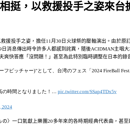
義氣相挺，以救援投手之姿來
是以救援投手之姿，擔任11月30日火球祭的壓軸演出。由於原訂
19日消息傳出時令許多人都感到詫異，隨後ACIDMAN主
木伸夫爽快答應「沒問題！」甚至為此特別臨時調整在日本的錄
ピッチャー)"として、台湾のフェス「2024 FireBall Fe
高の時間となりました！…
pic.twitter.com/SSap4TDx5v
, 2024
もの〉一口氣獻上樂團20多年來的各時期經典代表曲，甚至還翻唱