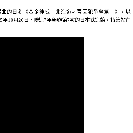
配片尾曲的日劇《黃金神威－北海道刺青囚犯爭奪篇－》，以
5年10月26日，睽違7年舉辦第7次的日本武道館，持續站在