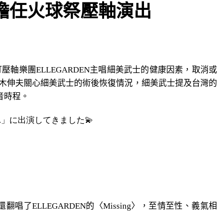
台擔任火球祭壓軸演出
壓軸樂團ELLEGARDEN主唱細美武士的健康因素，取消或
唱大木伸夫關心細美武士的術後恢復情況，細美武士提及台灣的
音時程。
st.」に出演してきました💫
了ELLEGARDEN的〈Missing〉，至情至性、義氣相