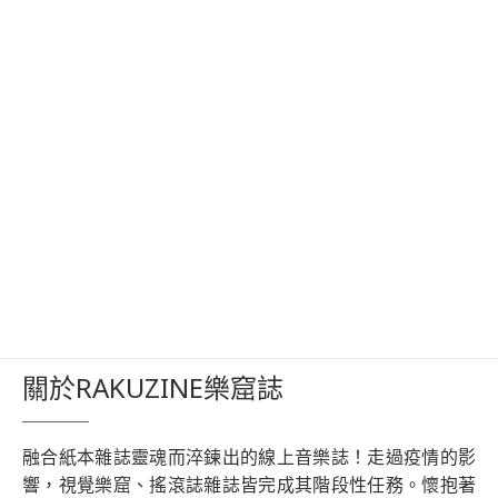
關於RAKUZINE樂窟誌
融合紙本雜誌靈魂而淬鍊出的線上音樂誌！走過疫情的影
響，視覺樂窟、搖滾誌雜誌皆完成其階段性任務。懷抱著