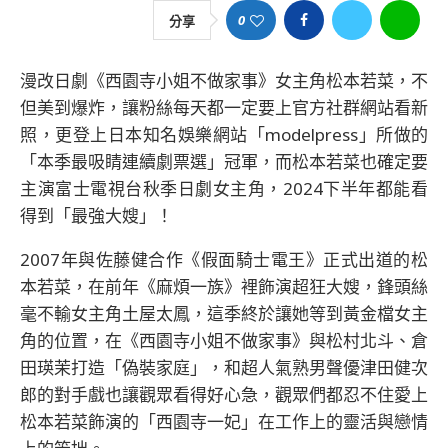
0
分享
漫改日劇《西園寺小姐不做家事》女主角松本若菜，不
但美到爆炸，讓粉絲每天都一定要上官方社群網站看新
照，更登上日本知名娛樂網站「modelpress」所做的
「本季最吸睛連續劇票選」冠軍，而松本若菜也確定要
主演富士電視台秋季日劇女主角，2024下半年都能看
得到「最強大嫂」！
2007年與佐藤健合作《假面騎士電王》正式出道的松
本若菜，在前年《麻煩一族》裡飾演超狂大嫂，鋒頭絲
毫不輸女主角土屋太鳳，這季終於讓她等到黃金檔女主
角的位置，在《西園寺小姐不做家事》與松村北斗、倉
田瑛茉打造「偽裝家庭」，和超人氣熟男聲優津田健次
郎的對手戲也讓觀眾看得好心急，觀眾們都忍不住愛上
松本若菜飾演的「西園寺一妃」在工作上的靈活與戀情