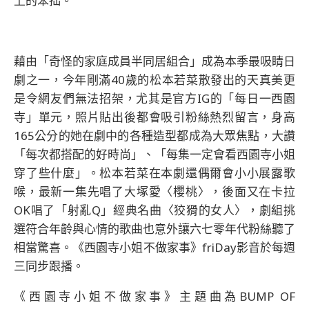
上的笨拙。
藉由「奇怪的家庭成員半同居組合」成為本季最吸睛日
劇之一，今年剛滿40歲的松本若菜散發出的天真美更
是令網友們無法招架，尤其是官方IG的「每日一西園
寺」單元，照片貼出後都會吸引粉絲熱烈留言，身高
165公分的她在劇中的各種造型都成為大眾焦點，大讚
「每次都搭配的好時尚」、「每集一定會看西園寺小姐
穿了些什麼」。松本若菜在本劇還偶爾會小小展露歌
喉，最新一集先唱了大塚愛〈櫻桃〉，後面又在卡拉
OK唱了「射亂Q」經典名曲〈狡猾的女人〉，劇組挑
選符合年齡與心情的歌曲也意外讓六七零年代粉絲聽了
相當驚喜。《西園寺小姐不做家事》friDay影音於每週
三同步跟播。
《西園寺小姐不做家事》主題曲為BUMP OF