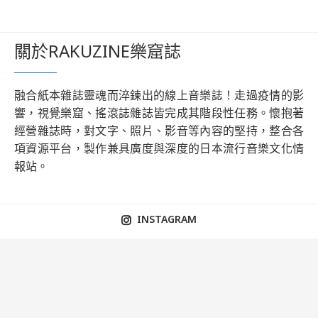
關於RAKUZINE樂窟誌
融合紙本雜誌靈魂而淬鍊出的線上音樂誌！走過疫情的影
響，視覺樂窟、搖滾誌雜誌皆完成其階段性任務。懷抱著
經營雜誌時，對文字、照片、影音等內容的堅持，整合各
項資源平台，製作兼具廣度與深度的日本流行音樂文化情
報站。
INSTAGRAM