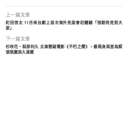
上一篇文章
町田啓太 11月來台獻上首次海外見面會初體驗「很期待見到大
家」
下一篇文章
杉咲花、萩原利久 主演懸疑電影《不朽之櫻》，最萌身高差為緊
張氛圍添入溫暖