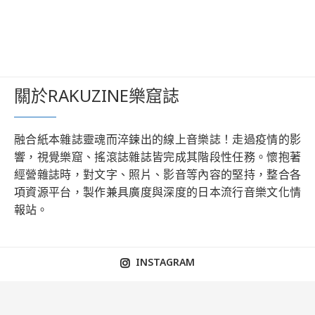
關於RAKUZINE樂窟誌
融合紙本雜誌靈魂而淬鍊出的線上音樂誌！走過疫情的影
響，視覺樂窟、搖滾誌雜誌皆完成其階段性任務。懷抱著
經營雜誌時，對文字、照片、影音等內容的堅持，整合各
項資源平台，製作兼具廣度與深度的日本流行音樂文化情
報站。
INSTAGRAM