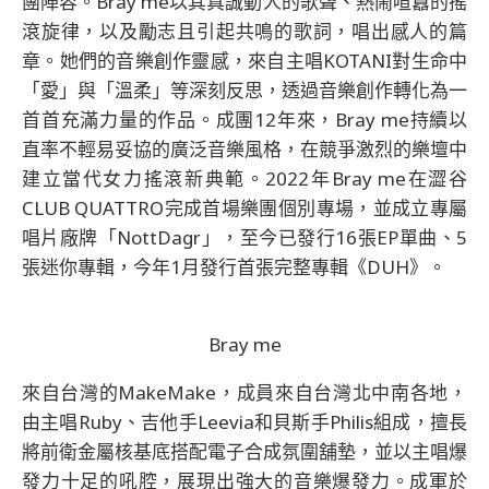
團陣容。Bray me以其真誠動人的歌聲、熱鬧喧囂的搖
滾旋律，以及勵志且引起共鳴的歌詞，唱出感人的篇
章。她們的音樂創作靈感，來自主唱KOTANI對生命中
「愛」與「溫柔」等深刻反思，透過音樂創作轉化為一
首首充滿力量的作品。成團12年來，Bray me持續以
直率不輕易妥協的廣泛音樂風格，在競爭激烈的樂壇中
建立當代女力搖滾新典範。2022年Bray me在澀谷
CLUB QUATTRO完成首場樂團個別專場，並成立專屬
唱片廠牌「NottDagr」，至今已發行16張EP單曲、5
張迷你專輯，今年1月發行首張完整專輯《DUH》。
Bray me
來自台灣的MakeMake，成員來自台灣北中南各地，
由主唱Ruby、吉他手Leevia和貝斯手Philis組成，擅長
將前衛金屬核基底搭配電子合成氛圍舖墊，並以主唱爆
發力十足的吼腔，展現出強大的音樂爆發力。成軍於