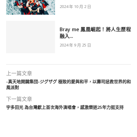
2024 年 10 月 2 日
Bray me 鳳凰崛起！將人生歷程
融入...
2024 年 9 月 25 日
上一篇文章
-真天地開闢集団-ジグザグ 極致的愛與和平，以壽司拯救世界的和
風派對
下一篇文章
宇多田光 為台灣獻上首次海外演唱會，感激樂迷25年力挺支持