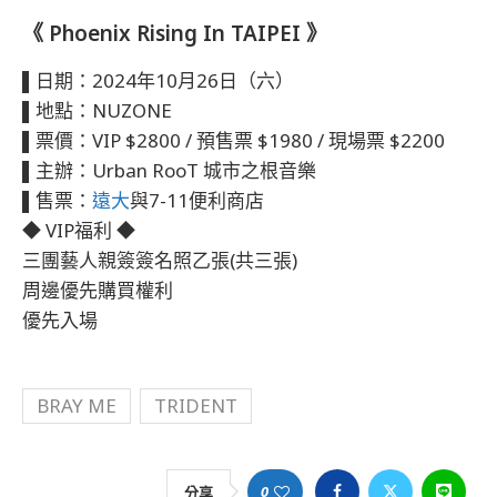
《 Phoenix Rising In TAIPEI 》
▌日期：2024年10月26日（六）
▌地點：NUZONE
▌票價：VIP $2800 / 預售票 $1980 / 現場票 $2200
▌主辦：Urban RooT 城市之根音樂
▌售票：
遠大
與7-11便利商店
◆ VIP福利 ◆
三團藝人親簽簽名照乙張(共三張)
周邊優先購買權利
優先入場
BRAY ME
TRIDENT
0
分享