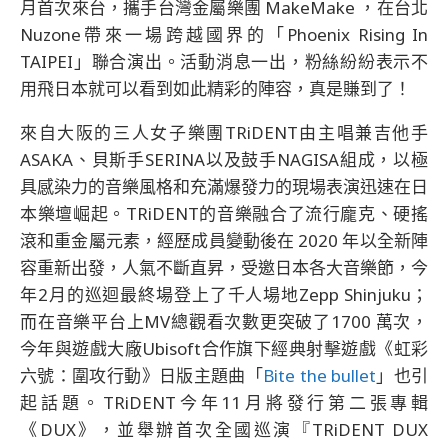
月首次來台，攜手台灣金屬樂團 MakeMake ，在台北
Nuzone帶來一場跨越國界的「Phoenix Rising In
TAIPEI」聯合演出。活動消息一出，粉絲紛紛表示不
用飛日本就可以看到如此精彩的陣容，真是賺到了！
來自大阪的三人女子樂團TRiDENT由主唱兼吉他手
ASAKA、貝斯手SERINA以及鼓手NAGISA組成，以極
具感染力的音樂風格和充滿爆發力的現場表演迅速在日
本樂壇崛起。TRiDENT的音樂融合了流行龐克、硬搖
滾和重金屬元素，經歷成員變動後在 2020 年以全新陣
容重新出發，人氣不斷直昇，受邀日本各大音樂節，今
年2月的巡迴最終場登上了千人場地Zepp Shinjuku；
而在音樂平台上MV總觀看次數更突破了1700 萬次，
今年與遊戲大廠Ubisoft合作旗下經典射擊遊戲《虹彩
六號：圍攻行動》日版主題曲「
Bite the bullet
」也引
起話題。TRiDENT今年11月將發行第二張專輯
《DUX》，並舉辦首次全國巡演『TRiDENT DUX