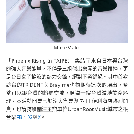
MakeMake
「Phoenix Rising In TAIPEI」集結了來自日本與台灣
的強大音樂能量，不僅是三組傑出樂團的音樂碰撞，更
是台日女子搖滾的熱力交鋒，絕對不容錯過。其中首次
訪台的TRiDENT與Bray me也很期待這次的演出，希
望可以跟台灣的粉絲交流，順道一嚐台灣道地美食料
理。本活動門票已於遠大售票與 7-11 便利商店熱烈開
賣，也請持續關注主辦單位UrbanRootMusic城市之根
音樂
FB
、
IG
與
X
。