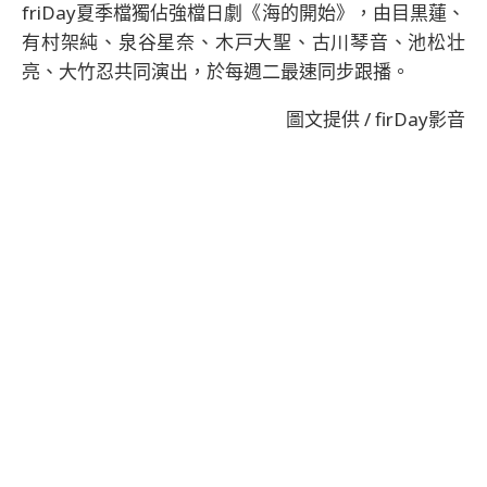
friDay夏季檔獨佔強檔日劇《海的開始》，由目黒蓮、
有村架純、泉谷星奈、木戸大聖、古川琴音、池松壮
亮、大竹忍共同演出，於每週二最速同步跟播。
圖文提供 / firDay影音