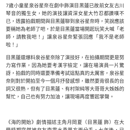
7歲小童星泉谷星奈在劇中飾演目黑蓮已故前女友古川
琴音的獨生女，她的演技讓資深女星大竹忍都讚嘆不
已，透露拍戲期間與目黑蓮聊到泉谷星奈時，笑說應該
要稱她為老師了吧，於是目黑蓮當場開起玩笑大喊「老
師，請教我吧！」讓泉谷星奈緊張回應「我不是老師
啦！」
目黑蓮還爆料泉谷星奈除了演技好，在拍攝期間更是努
力寫作業，因為她要考漢字檢定，讓在場演員一片驚
訝，拍戲的同時還要準備考試這點真的太厲害，泉谷星
奈則對於開拍至今一個月抒發感想，雖然要背很長的台
詞又很熱，但有了目黑蓮、有村架純等大哥哥大姊姊的
幫忙，自己也有努力加油，讓現場再度響起掌聲。
《海的開始》劇情描述主角月岡夏（目黑蓮 飾）在大
學時期突然被女友南雲水季單方面分手，七年後，已