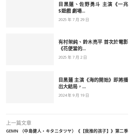
目黑蓮、佐野勇斗 主演《一兆
$遊戲 劇場...
2025 年 7 月 29 日
有村架純、鈴木亮平 首次於電影
《花便當的...
2025 年 7 月 2 日
目黑蓮 主演《海的開始》即將播
出大結局，...
2024 年 9 月 19 日
上一篇文章
GEMN （中島健人・キタニタツヤ）《【我推的孩子】》第二季