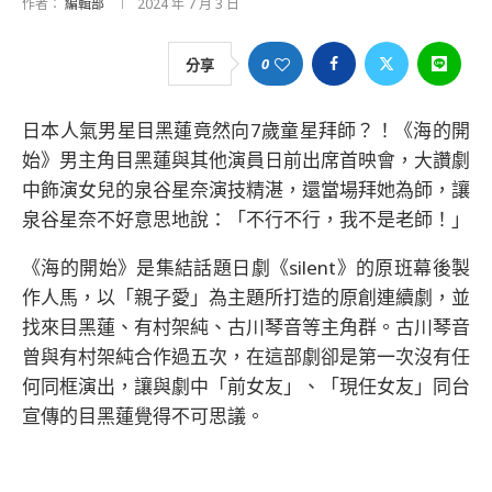
作者：
編輯部
2024 年 7 月 3 日
0
分享
日本人氣男星目黑蓮竟然向7歲童星拜師？！《海的開
始》男主角目黑蓮與其他演員日前出席首映會，大讚劇
中飾演女兒的泉谷星奈演技精湛，還當場拜她為師，讓
泉谷星奈不好意思地說：「不行不行，我不是老師！」
《海的開始》是集結話題日劇《silent》的原班幕後製
作人馬，以「親子愛」為主題所打造的原創連續劇，並
找來目黑蓮、有村架純、古川琴音等主角群。古川琴音
曾與有村架純合作過五次，在這部劇卻是第一次沒有任
何同框演出，讓與劇中「前女友」、「現任女友」同台
宣傳的目黑蓮覺得不可思議。