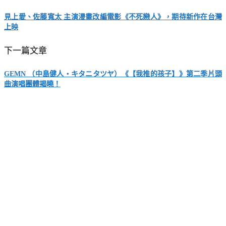
見上愛、佐藤寬太 主演漫畫改編電影《不死戀人》，期待新作在台灣
上映
下一篇文章
GEMN （中島健人・キタニタツヤ）《【我推的孩子】》第二季片頭
曲演唱團體揭曉！