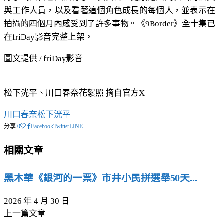
與工作人員，以及看著這個角色成長的每個人，並表示在
拍攝的四個月內感受到了許多事物。《9Border》全十集已
在friDay影音完整上架。
圖文提供 / friDay影音
松下洸平、川口春奈花絮照 摘自官方X
川口春奈
松下洸平
分享
0
Facebook
Twitter
LINE
相關文章
黑木華《銀河的一票》市井小民拼選舉50天...
2026 年 4 月 30 日
上一篇文章