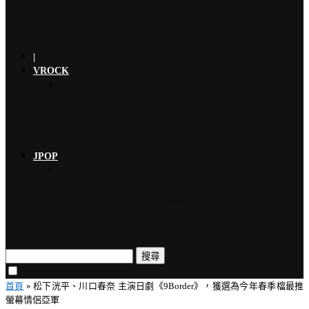
ONE OK ROCK 擔任道奇…
YOSHIKI 連續三年於美國大…
龍玄とし（Toshl／X JAP…
|
VROCK
YOSHIKI 古典專輯《Ete…
LUNA SEA 新曲〈FORE…
YOSHIKI 眾星雲集、心願實…
YOSHIKI 與MIYAVI共…
Affective Synerg…
JPOP
ORANGE RANGE 燃燒熱…
VIBY 青春少年的自由氛圍、夏…
木村拓哉 首次海外巡演加碼新專輯…
THE RAMPAGE 9月來台…
EMNW 融合饒舌節奏旋律，獻上…
搜尋
首頁
»
松下洸平、川口春奈 主演日劇《9Border》，獲選為今年春季檔最推
螢幕情侶亞軍