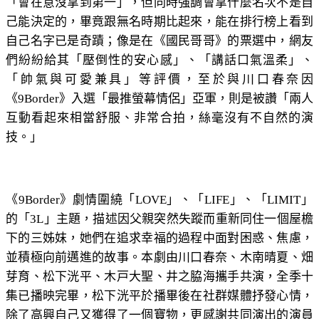
「會在意沒拿到第一」，但同時強調會拿什麼名次不是自
己能決定的，畢竟跟無名時期比起來，能在排行榜上看到
自己名字已是奇蹟；像是在《國民哥哥》的票選中，網友
們紛紛給其「壓倒性的安心感」、「講話口氣溫柔」、
「帥氣與可愛兼具」等評價，至於與川口春奈因
《9Border》入選「最推螢幕情侶」亞軍，則是被讚「兩人
互動看起來相當舒服、非常合拍，絲毫沒有不自然的演
技。」
《9Border》劇情圍繞「LOVE」、「LIFE」、「LIMIT」
的「3L」主題，描述因父親突然失蹤而重新同住一個屋檐
下的三姊妺，她們在追求幸福的過程中面對困惑、焦慮，
並積極向前邁進的故事。本劇由川口春奈、木南晴夏、畑
芽育、松下洸平、木戸大聖、井之脇海攜手共演，全季十
集已播映完畢，松下洸平於播畢後在社群媒體抒發心情，
除了高興自己又獲得了一個寶物，更感謝共同演出的演員