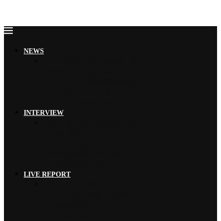
NEWS
VIBY 青春少年的自由氛圍、夏…
小池榮子、北香那 搭檔演出《再見…
木村拓哉 首次海外巡演加碼新專輯…
THE RAMPAGE 9月來台…
YOSHIKI 古典專輯《Ete…
INTERVIEW
EMNW 融合饒舌節奏旋律，獻上…
Faulieu. 珍惜有苦有甜的…
【2026 風神祭】TRiDEN…
【2026 風神祭】MAGMAZ…
【2026 風神祭】Risky …
LIVE REPORT
MISIA 米希亞 渾厚高亢、澎…
YOSHIKI 眾星雲集、心願實…
【2026 風神祭】TRiDEN…
【2026 風神祭】MAGMAZ…