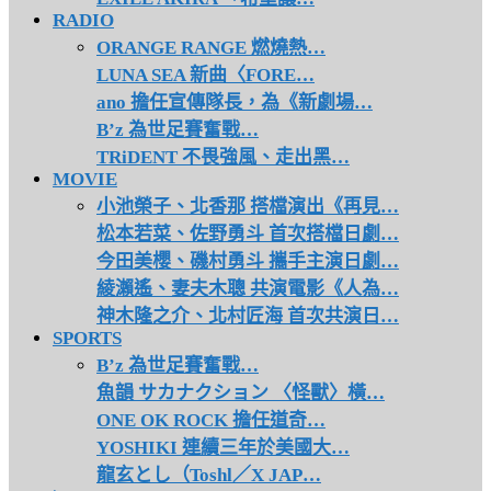
RADIO
ORANGE RANGE 燃燒熱…
LUNA SEA 新曲〈FORE…
ano 擔任宣傳隊長，為《新劇場…
B’z 為世足賽奮戰…
TRiDENT 不畏強風、走出黑…
MOVIE
小池榮子、北香那 搭檔演出《再見…
松本若菜、佐野勇斗 首次搭檔日劇…
今田美櫻、磯村勇斗 攜手主演日劇…
綾瀨遙、妻夫木聰 共演電影《人為…
神木隆之介、北村匠海 首次共演日…
SPORTS
B’z 為世足賽奮戰…
魚韻 サカナクション 〈怪獸〉橫…
ONE OK ROCK 擔任道奇…
YOSHIKI 連續三年於美國大…
龍玄とし（Toshl／X JAP…