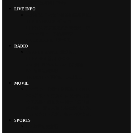
【2026 風神祭】Risky …
LIVE INFO
木村拓哉 首次海外巡演加碼新專輯…
THE RAMPAGE 9月來台…
山下智久 將夢想巡演帶來台灣，暌…
Chevon 發揮山羊精神攀登山…
EXILE AKIRA 「希望讓…
RADIO
ORANGE RANGE 燃燒熱…
LUNA SEA 新曲〈FORE…
ano 擔任宣傳隊長，為《新劇場…
B’z 為世足賽奮戰…
TRiDENT 不畏強風、走出黑…
MOVIE
小池榮子、北香那 搭檔演出《再見…
松本若菜、佐野勇斗 首次搭檔日劇…
今田美櫻、磯村勇斗 攜手主演日劇…
綾瀨遙、妻夫木聰 共演電影《人為…
神木隆之介、北村匠海 首次共演日…
SPORTS
B’z 為世足賽奮戰…
魚韻 サカナクション 〈怪獸〉橫…