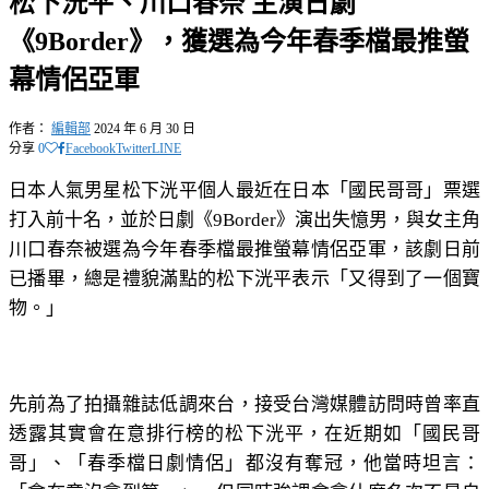
松下洸平、川口春奈 主演日劇
《9Border》，獲選為今年春季檔最推螢
幕情侶亞軍
作者：
編輯部
2024 年 6 月 30 日
分享
0
Facebook
Twitter
LINE
日本人氣男星松下洸平個人最近在日本「國民哥哥」票選
打入前十名，並於日劇《9Border》演出失憶男，與女主角
川口春奈被選為今年春季檔最推螢幕情侶亞軍，該劇日前
已播畢，總是禮貌滿點的松下洸平表示「又得到了一個寶
物。」
先前為了拍攝雜誌低調來台，接受台灣媒體訪問時曾率直
透露其實會在意排行榜的松下洸平，在近期如「國民哥
哥」、「春季檔日劇情侶」都沒有奪冠，他當時坦言：